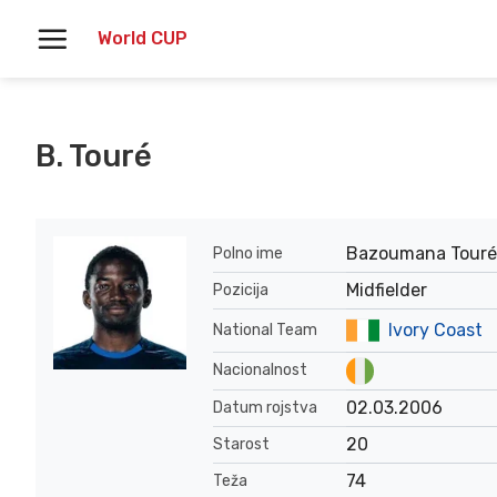
Skoči
World CUP
na
vsebino
B. Touré
Bazoumana Touré
Polno ime
Midfielder
Pozicija
Ivory Coast
National Team
Nacionalnost
02.03.2006
Datum rojstva
20
Starost
74
Teža