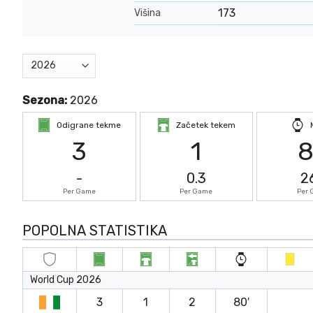
173
Višina
Sezona:
2026
Odigrane tekme
Začetek tekem
3
1
-
0.3
2
Per Game
Per Game
Per
POPOLNA STATISTIKA
World Cup 2026
3
1
2
80′