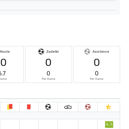
Minute
Zadetki
Asistence
80
0
0
6.7
0
0
 Game
Per Game
Per Game
6.5