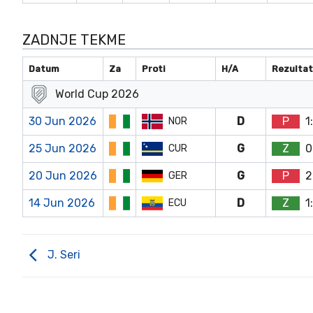
ZADNJE TEKME
Datum
Za
Proti
H/A
Rezulta
World Cup 2026
30 Jun 2026
D
P
1
NOR
25 Jun 2026
G
Z
0
CUR
20 Jun 2026
G
P
2
GER
14 Jun 2026
D
Z
1
ECU
J. Seri