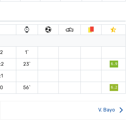
t
:2
1`
:2
23`
6.9
:1
:0
56`
6.2
V. Bayo