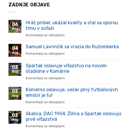
ZADNJE OBJAVE
Hráč prišiel, ukázal kvality a stal sa oporou
06
tímu v súťaži
Avg
Komentarji so izklopljeni
za
Hráč
prišiel,
Samuel Lavrinčík sa vracia do Ružomberka
04
ukázal
Avg
Komentarji so izklopljeni
za
kvality
Samuel
a
Lavrinčík
Spartak oslavuje víťazstvo na novom
stal
03
sa
sa
štadióne v Komárne
Avg
vracia
oporou
Komentarji so izklopljeni
za
do
tímu
Spartak
Ružomberka
v
oslavuje
Komárno oslavuje, večer plný futbalových
súťaži
03
víťazstvo
emócií je tu!
Avg
na
Komentarji so izklopljeni
za
novom
Komárno
štadióne
oslavuje,
Skalica, DAC 1904, Žilina a Spartak oslavujú
v
03
večer
Komárne
prvé víťazstvá
Avg
plný
Komentarji so izklopljeni
za
futbalových