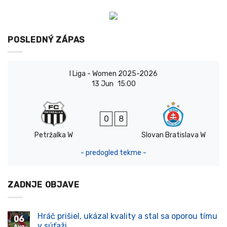
POSLEDNÝ ZÁPAS
I Liga - Women 2025-2026
13 Jun
15:00
0
8
Petržalka W
Slovan Bratislava W
- predogled tekme -
ZADNJE OBJAVE
Hráč prišiel, ukázal kvality a stal sa oporou tímu
06
v súťaži
Avg