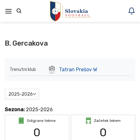
Skoči
na
vsebino
B. Gercakova
Tatran Prešov W
Trenutni klub
Sezona:
2025-2026
Odigrane tekme
Začetek tekem
0
0