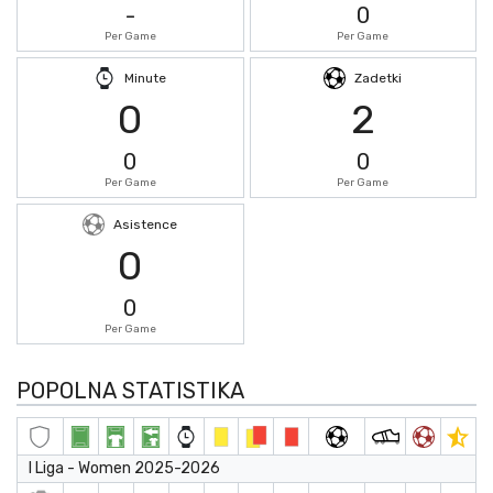
-
0
Per Game
Per Game
Minute
Zadetki
0
2
0
0
Per Game
Per Game
Asistence
0
0
Per Game
POPOLNA STATISTIKA
I Liga - Women 2025-2026