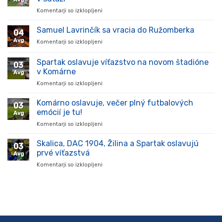
Komentarji so izklopljeni
za
Hráč
prišiel,
Samuel Lavrinčík sa vracia do Ružomberka
04
ukázal
Avg
Komentarji so izklopljeni
za
kvality
Samuel
a
Lavrinčík
Spartak oslavuje víťazstvo na novom štadióne
stal
03
sa
sa
v Komárne
Avg
vracia
oporou
Komentarji so izklopljeni
za
do
tímu
Spartak
Ružomberka
v
oslavuje
Komárno oslavuje, večer plný futbalových
súťaži
03
víťazstvo
emócií je tu!
Avg
na
Komentarji so izklopljeni
za
novom
Komárno
štadióne
oslavuje,
Skalica, DAC 1904, Žilina a Spartak oslavujú
v
03
večer
Komárne
prvé víťazstvá
Avg
plný
Komentarji so izklopljeni
za
futbalových
Skalica,
emócií
DAC
je
1904,
tu!
Žilina
a
Spartak