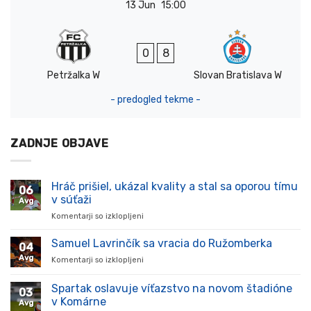
13 Jun
15:00
0
8
Petržalka W
Slovan Bratislava W
- predogled tekme -
ZADNJE OBJAVE
Hráč prišiel, ukázal kvality a stal sa oporou tímu
06
v súťaži
Avg
Komentarji so izklopljeni
za
Hráč
prišiel,
Samuel Lavrinčík sa vracia do Ružomberka
04
ukázal
Avg
Komentarji so izklopljeni
za
kvality
Samuel
a
Lavrinčík
Spartak oslavuje víťazstvo na novom štadióne
stal
03
sa
sa
v Komárne
Avg
vracia
oporou