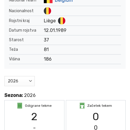
Belgium
National Team
Nacionalnost
Liège
Rojstni kraj
12.01.1989
Datum rojstva
37
Starost
81
Teža
186
Višina
Sezona:
2026
Odigrane tekme
Začetek tekem
2
0
-
0