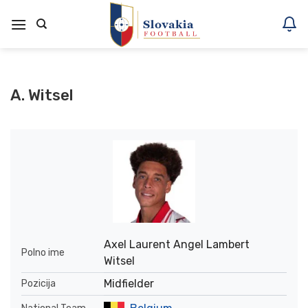
Skoči
na
vsebino
A. Witsel
Axel Laurent Angel Lambert
Polno ime
Witsel
Midfielder
Pozicija