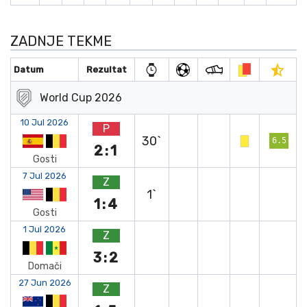
ZADNJE TEKME
Datum
Rezultat
World Cup 2026
10 Jul 2026
P
30`
6.5
2:1
Gosti
7 Jul 2026
Z
1`
1:4
Gosti
1 Jul 2026
Z
3:2
Domači
27 Jun 2026
Z