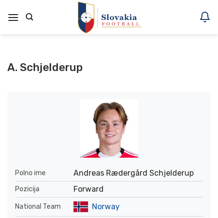
Skoči
na
vsebino
A. Schjelderup
Andreas Rædergård Schjelderup
Polno ime
Forward
Pozicija
Norway
National Team