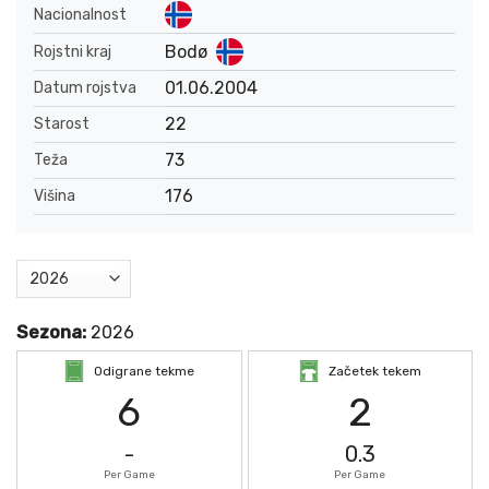
Nacionalnost
Bodø
Rojstni kraj
01.06.2004
Datum rojstva
22
Starost
73
Teža
176
Višina
Sezona:
2026
Odigrane tekme
Začetek tekem
6
2
-
0.3
Per Game
Per Game