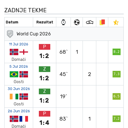
ZADNJE TEKME
Datum
Rezultat
World Cup 2026
11 Jul 2026
P
68`
1
8.2
1:2
Domači
5 Jul 2026
Z
45`
2
7.3
1:2
Gosti
30 Jun 2026
Z
19`
6.5
1:2
Gosti
26 Jun 2026
P
83`
1
7.2
1:4
Domači