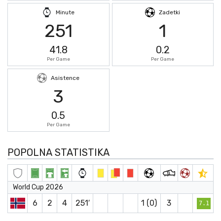
Minute
Zadetki
251
1
41.8
0.2
Per Game
Per Game
Asistence
3
0.5
Per Game
POPOLNA STATISTIKA
World Cup 2026
6
2
4
251′
1 (0)
3
7.1