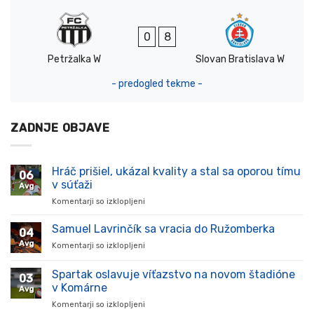
0
8
Petržalka W
Slovan Bratislava W
- predogled tekme -
ZADNJE OBJAVE
Hráč prišiel, ukázal kvality a stal sa oporou tímu
06
v súťaži
Avg
Komentarji so izklopljeni
za
Hráč
prišiel,
Samuel Lavrinčík sa vracia do Ružomberka
04
ukázal
Avg
Komentarji so izklopljeni
za
kvality
Samuel
a
Lavrinčík
Spartak oslavuje víťazstvo na novom štadióne
stal
03
sa
sa
v Komárne
Avg
vracia
oporou
Komentarji so izklopljeni
za
do
tímu