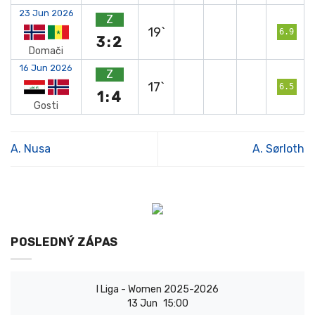
23 Jun 2026
Z
19`
6.9
3:2
Domači
16 Jun 2026
Z
17`
6.5
1:4
Gosti
A. Nusa
A. Sørloth
POSLEDNÝ ZÁPAS
I Liga - Women 2025-2026
13 Jun
15:00