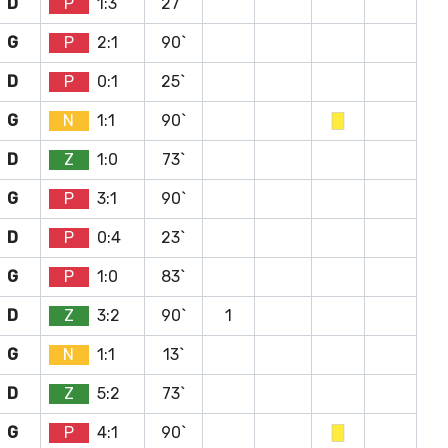
D
P
1:3
27`
G
P
2:1
90`
D
P
0:1
25`
G
N
1:1
90`
D
Z
1:0
73`
G
P
3:1
90`
D
P
0:4
23`
G
P
1:0
83`
D
Z
3:2
90`
1
G
N
1:1
13`
D
Z
5:2
73`
G
P
4:1
90`