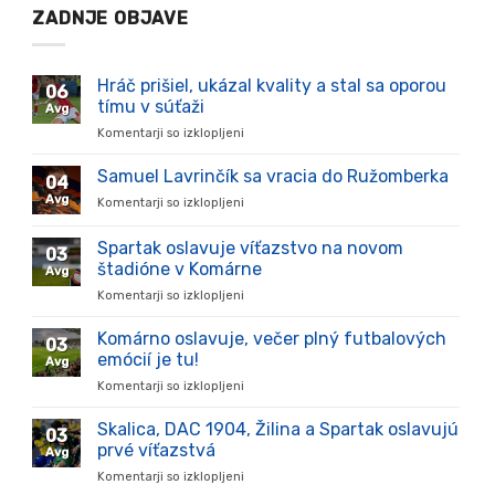
ZADNJE OBJAVE
Hráč prišiel, ukázal kvality a stal sa oporou
06
tímu v súťaži
Avg
Komentarji so izklopljeni
za
Hráč
prišiel,
Samuel Lavrinčík sa vracia do Ružomberka
04
ukázal
Avg
Komentarji so izklopljeni
za
kvality
Samuel
a
Lavrinčík
Spartak oslavuje víťazstvo na novom
stal
03
sa
sa
štadióne v Komárne
Avg
vracia
oporou
Komentarji so izklopljeni
za
do
tímu
Spartak
Ružomberka
v
oslavuje
Komárno oslavuje, večer plný futbalových
súťaži
03
víťazstvo
emócií je tu!
Avg
na
Komentarji so izklopljeni
za
novom
Komárno
štadióne
oslavuje,
Skalica, DAC 1904, Žilina a Spartak oslavujú
v
03
večer
Komárne
prvé víťazstvá
Avg
plný
Komentarji so izklopljeni
za
futbalových