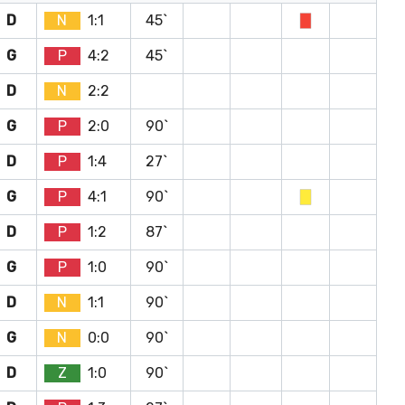
D
N
1:1
45`
G
P
4:2
45`
D
N
2:2
G
P
2:0
90`
D
P
1:4
27`
G
P
4:1
90`
D
P
1:2
87`
G
P
1:0
90`
D
N
1:1
90`
G
N
0:0
90`
D
Z
1:0
90`