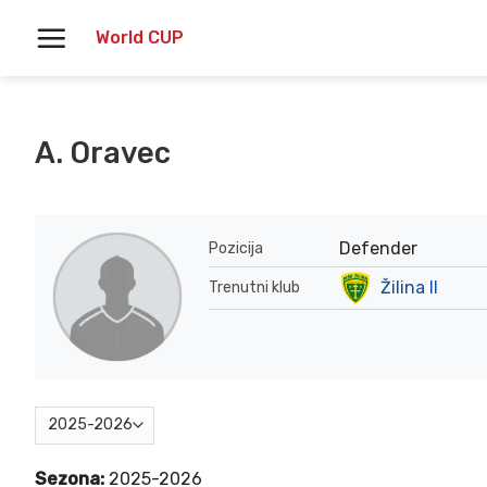
Skoči
World CUP
na
vsebino
A. Oravec
Defender
Pozicija
Žilina II
Trenutni klub
Sezona:
2025-2026