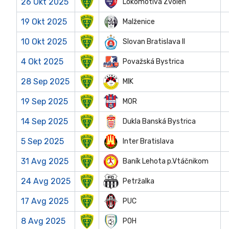
26 Okt 2025
Lokomotíva Zvolen
19 Okt 2025
Malženice
10 Okt 2025
Slovan Bratislava II
4 Okt 2025
Považská Bystrica
28 Sep 2025
MIK
19 Sep 2025
MOR
14 Sep 2025
Dukla Banská Bystrica
5 Sep 2025
Inter Bratislava
31 Avg 2025
Baník Lehota p.Vtáčnikom
24 Avg 2025
Petržalka
17 Avg 2025
PUC
8 Avg 2025
POH