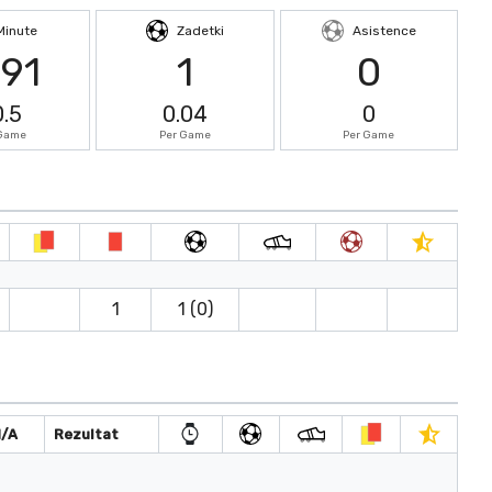
Minute
Zadetki
Asistence
691
1
0
0.5
0.04
0
 Game
Per Game
Per Game
1
1 (0)
H/A
Rezultat