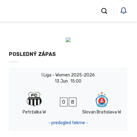
POSLEDNÝ ZÁPAS
I Liga - Women 2025-2026
13 Jun
15:00
0
8
Petržalka W
Slovan Bratislava W
- predogled tekme -