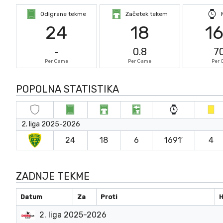
Odigrane tekme
Začetek tekem
24
18
1
-
0.8
7
Per Game
Per Game
Per
POPOLNA STATISTIKA
2. liga 2025-2026
24
18
6
1691′
4
ZADNJE TEKME
Datum
Za
Proti
2. liga 2025-2026