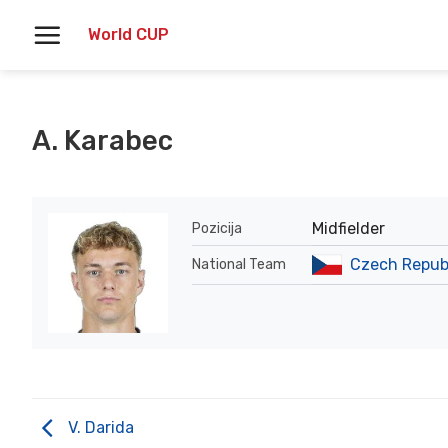
Skoči
World CUP
na
vsebino
A. Karabec
Midfielder
Pozicija
Czech Repub
National Team
V. Darida