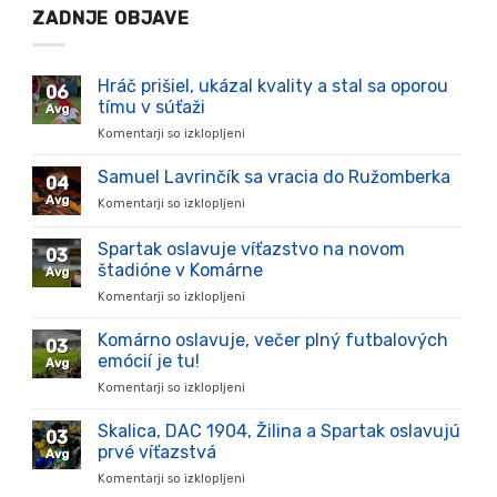
ZADNJE OBJAVE
Hráč prišiel, ukázal kvality a stal sa oporou
06
tímu v súťaži
Avg
Komentarji so izklopljeni
za
Hráč
prišiel,
Samuel Lavrinčík sa vracia do Ružomberka
04
ukázal
Avg
Komentarji so izklopljeni
za
kvality
Samuel
a
Lavrinčík
Spartak oslavuje víťazstvo na novom
stal
03
sa
sa
štadióne v Komárne
Avg
vracia
oporou
Komentarji so izklopljeni
za
do
tímu
Spartak
Ružomberka
v
oslavuje
Komárno oslavuje, večer plný futbalových
súťaži
03
víťazstvo
emócií je tu!
Avg
na
Komentarji so izklopljeni
za
novom
Komárno
štadióne
oslavuje,
Skalica, DAC 1904, Žilina a Spartak oslavujú
v
03
večer
Komárne
prvé víťazstvá
Avg
plný
Komentarji so izklopljeni
za
futbalových