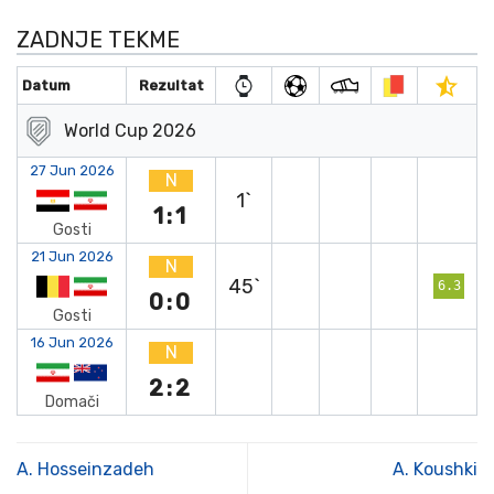
ZADNJE TEKME
Datum
Rezultat
World Cup 2026
27 Jun 2026
N
1`
1:1
Gosti
21 Jun 2026
N
45`
6.3
0:0
Gosti
16 Jun 2026
N
2:2
Domači
A. Hosseinzadeh
A. Koushki