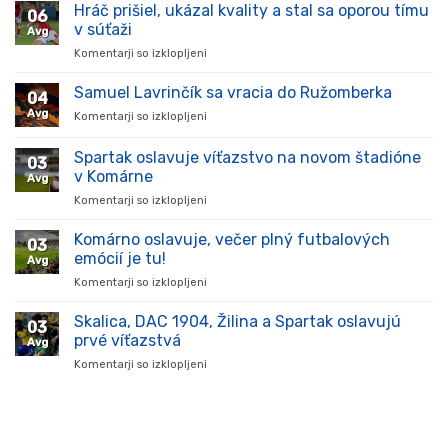
Hráč prišiel, ukázal kvality a stal sa oporou tímu
06
v súťaži
Avg
Komentarji so izklopljeni
za
Hráč
prišiel,
Samuel Lavrinčík sa vracia do Ružomberka
04
ukázal
Avg
Komentarji so izklopljeni
za
kvality
Samuel
a
Lavrinčík
Spartak oslavuje víťazstvo na novom štadióne
stal
03
sa
sa
v Komárne
Avg
vracia
oporou
Komentarji so izklopljeni
za
do
tímu
Spartak
Ružomberka
v
oslavuje
Komárno oslavuje, večer plný futbalových
súťaži
03
víťazstvo
emócií je tu!
Avg
na
Komentarji so izklopljeni
za
novom
Komárno
štadióne
oslavuje,
Skalica, DAC 1904, Žilina a Spartak oslavujú
v
03
večer
Komárne
prvé víťazstvá
Avg
plný
Komentarji so izklopljeni
za
futbalových
Skalica,
emócií
DAC
je
1904,
tu!
Žilina