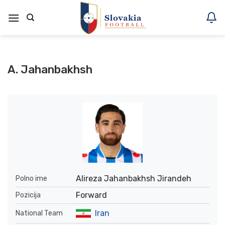
Skoči
na
vsebino
A. Jahanbakhsh
Alireza Jahanbakhsh Jirandeh
Polno ime
Forward
Pozicija
Iran
National Team