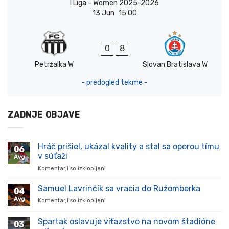
I Liga - Women 2025-2026
13 Jun
15:00
0
8
Petržalka W
Slovan Bratislava W
- predogled tekme -
ZADNJE OBJAVE
Hráč prišiel, ukázal kvality a stal sa oporou tímu
06
v súťaži
Avg
Komentarji so izklopljeni
za
Hráč
prišiel,
Samuel Lavrinčík sa vracia do Ružomberka
04
ukázal
Avg
Komentarji so izklopljeni
za
kvality
Samuel
a
Lavrinčík
Spartak oslavuje víťazstvo na novom štadióne
stal
03
sa