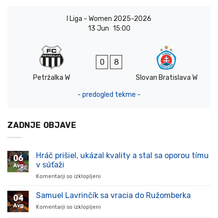
I Liga - Women 2025-2026
13 Jun
15:00
0
8
Petržalka W
Slovan Bratislava W
- predogled tekme -
ZADNJE OBJAVE
Hráč prišiel, ukázal kvality a stal sa oporou tímu
06
v súťaži
Avg
Komentarji so izklopljeni
za
Hráč
prišiel,
Samuel Lavrinčík sa vracia do Ružomberka
04
ukázal
Avg
Komentarji so izklopljeni
za
kvality
Samuel
a