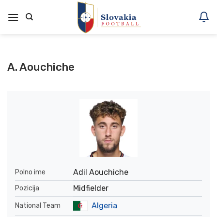
Skoči
na
vsebino
A. Aouchiche
Adil Aouchiche
Polno ime
Midfielder
Pozicija
Algeria
National Team