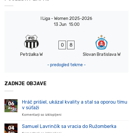
I Liga - Women 2025-2026
13 Jun
15:00
0
8
Petržalka W
Slovan Bratislava W
- predogled tekme -
ZADNJE OBJAVE
Hráč prišiel, ukázal kvality a stal sa oporou tímu
06
v súťaži
Avg
Komentarji so izklopljeni
za
Hráč
prišiel,
Samuel Lavrinčík sa vracia do Ružomberka
04
ukázal
Avg