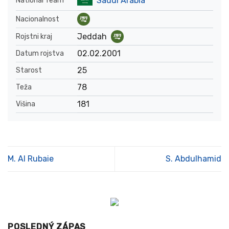
Saudi Arabia
National Team
Nacionalnost
Jeddah
Rojstni kraj
02.02.2001
Datum rojstva
25
Starost
78
Teža
181
Višina
M. Al Rubaie
S. Abdulhamid
POSLEDNÝ ZÁPAS