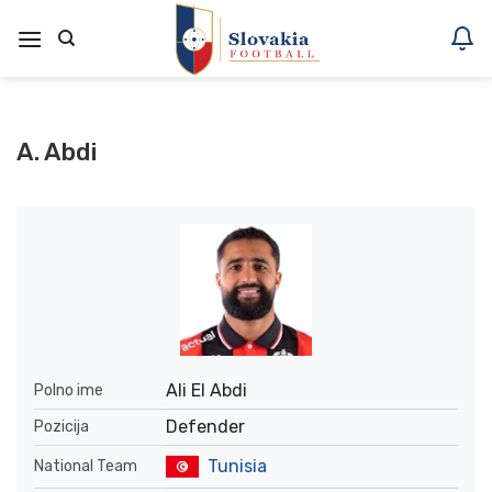
Skoči
na
vsebino
A. Abdi
Ali El Abdi
Polno ime
Defender
Pozicija
Tunisia
National Team