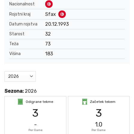
Nacionalnost
Sfax
Rojstni kraj
20.12.1993
Datum rojstva
32
Starost
73
Teža
183
Višina
Sezona:
2026
Odigrane tekme
Začetek tekem
3
3
-
1.0
Per Game
Per Game