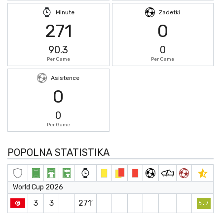
Minute
Zadetki
271
0
90.3
0
Per Game
Per Game
Asistence
0
0
Per Game
POPOLNA STATISTIKA
World Cup 2026
3
3
271′
5.7