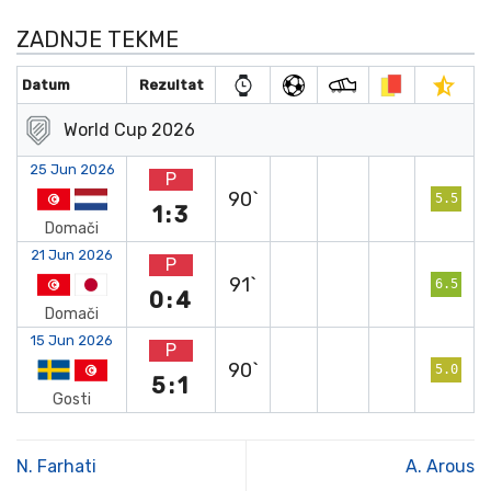
ZADNJE TEKME
Datum
Rezultat
World Cup 2026
25 Jun 2026
P
90`
5.5
1:3
Domači
21 Jun 2026
P
91`
6.5
0:4
Domači
15 Jun 2026
P
90`
5.0
5:1
Gosti
N. Farhati
A. Arous