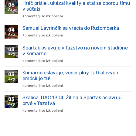
Hráč prišiel, ukázal kvality a stal sa oporou tímu
06
v súťaži
Avg
Komentarji so izklopljeni
za
Hráč
prišiel,
Samuel Lavrinčík sa vracia do Ružomberka
04
ukázal
Avg
Komentarji so izklopljeni
za
kvality
Samuel
a
Lavrinčík
Spartak oslavuje víťazstvo na novom štadióne
stal
03
sa
sa
v Komárne
Avg
vracia
oporou
Komentarji so izklopljeni
za
do
tímu
Spartak
Ružomberka
v
oslavuje
Komárno oslavuje, večer plný futbalových
súťaži
03
víťazstvo
emócií je tu!
Avg
na
Komentarji so izklopljeni
za
novom
Komárno
štadióne
oslavuje,
Skalica, DAC 1904, Žilina a Spartak oslavujú
v
03
večer
Komárne
prvé víťazstvá
Avg
plný
Komentarji so izklopljeni
za
futbalových
Skalica,
emócií
DAC
je
1904,
tu!
Žilina