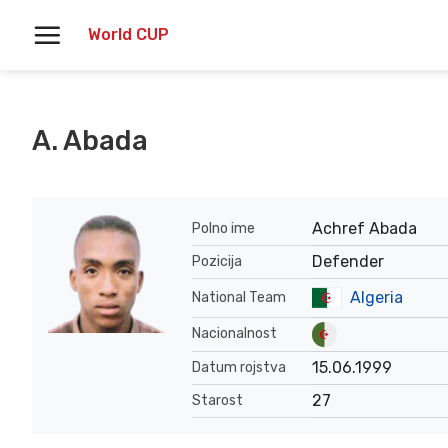
Skoči
World CUP
na
vsebino
A. Abada
Achref Abada
Polno ime
Defender
Pozicija
Algeria
National Team
Nacionalnost
15.06.1999
Datum rojstva
27
Starost