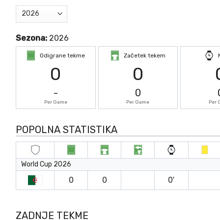
Sezona:
2026
Odigrane tekme
Začetek tekem
0
0
-
0
Per Game
Per Game
Per
POPOLNA STATISTIKA
World Cup 2026
0
0
0′
ZADNJE TEKME