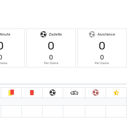
Minute
Zadetki
Asistence
0
0
0
0
0
0
 Game
Per Game
Per Game