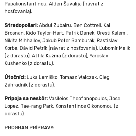
Papakonstantinou, Alden Šuvalija (návrat z
hosťovania).
Stredopoliari:
Abdul Zubairu, Ben Cottrell, Kai
Brosnan, Kido Taylor-Hart, Patrik Danek, Oresti Kalemi,
Nikita Mihhailov, Jakub Peter Bamburák, Rastislav
Korba, Dávid Petrík (návrat z hosťovania), Ľubomír Malik
(z dorastu), Attila Kužma (z dorastu), Yaroslav
Kushenko (z dorastu).
Útočníci:
Luka Lemiško, Tomasz Walczak, Oleg
Záhradník (z dorastu).
Pripoja sa neskôr:
Vasileios Theofanopoulos, Jose
Lopez, Tae-rang Park, Konstantinos Oikonomou (z
dorastu).
PROGRAM PRÍPRAVY: