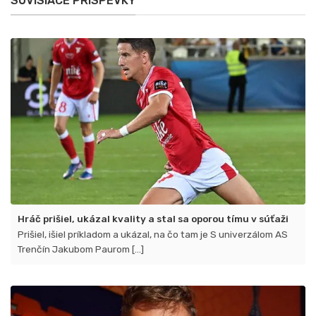
SÚVISIACE PRÍSPEVKY
a
Spartak
oslavujú
prvé
víťazstvá
Hráč prišiel, ukázal kvality a stal sa oporou tímu v súťaži
Prišiel, išiel príkladom a ukázal, na čo tam je S univerzálom AS
Trenčín Jakubom Paurom [...]