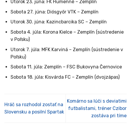
Utorok 23. júna: FK Humenné – Zemplín
Sobota 27. júna: Diósgyőr VTK – Zemplín
Utorok 30. júna: Kazincbarcika SC – Zemplín
Sobota 4. júla: Korona Kielce – Zemplín (sústredenie
v Poľsku)
Utorok 7. júla: MFK Karviná – Zemplín (sústredenie v
Poľsku)
Sobota 11. júla: Zemplín – FSC Bukovyna Černovice
Sobota 18. júla: Kisvárda FC – Zemplín (dvojzápas)
Komárno sa lúči s deviatimi
Hráč sa rozhodol zostať na
futbalistami, tréner Czibor
Slovensku a posilní Spartak
zostáva pri tíme