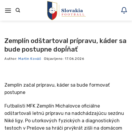
Skoči
na
vsebino
Zemplín odštartoval prípravu, káder sa
bude postupne dopĺňať
Author:
Martin Kováč
Objavljeno:
17.06.2026
Zemplín začal prípravu, káder sa bude formovať
postupne
Futbalisti MFK Zemplín Michalovce oficiálne
odštartovali letnú prípravu na nadchádzajúcu sezónu
Niké ligy. Po utorkových fyzických a diagnostických
testoch v Prešove sa hráči prvýkrát zišli na domácom