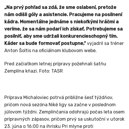
„Na prvý pohľad sa zdá, že sme oslabení, pretože
nám odišli góly a asistencie. Pracujeme na posilnení
kádra. Momentálne jednáme s niekoľkými hráčmi a
veríme, že sa nám podarí ich získať. Potrebujeme sa
posilniť, aby sme udržali konkurencieschopný tím.
Káder sa bude formovať postupne,“
vyjadril sa tréner
Anton Šoltis na oficiálnom klubovom webe.
Pred začiatkom letnej prípravy požehnali šatňu
Zemplína kňazi. Foto: TASR
Príprava Michaloviec potrvá približne šesť týždňov,
pričom nová sezóna Niké ligy sa začne v poslednom
júlovom týždni. Zemplínčania odohrajú počas leta osem
prípravných zápasov, pričom prvý sa uskutoční v utorok
23. júna o 16:00 na ihrisku Pri mlyne proti