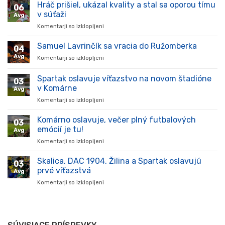
Hráč prišiel, ukázal kvality a stal sa oporou tímu
06
v súťaži
Avg
Komentarji so izklopljeni
za
Hráč
prišiel,
Samuel Lavrinčík sa vracia do Ružomberka
04
ukázal
Avg
Komentarji so izklopljeni
za
kvality
Samuel
a
Lavrinčík
Spartak oslavuje víťazstvo na novom štadióne
stal
03
sa
sa
v Komárne
Avg
vracia
oporou
Komentarji so izklopljeni
za
do
tímu
Spartak
Ružomberka
v
oslavuje
Komárno oslavuje, večer plný futbalových
súťaži
03
víťazstvo
emócií je tu!
Avg
na
Komentarji so izklopljeni
za
novom
Komárno
štadióne
oslavuje,
Skalica, DAC 1904, Žilina a Spartak oslavujú
v
03
večer
Komárne
prvé víťazstvá
Avg
plný
Komentarji so izklopljeni
za
futbalových
Skalica,
emócií
DAC
je
1904,
tu!
Žilina