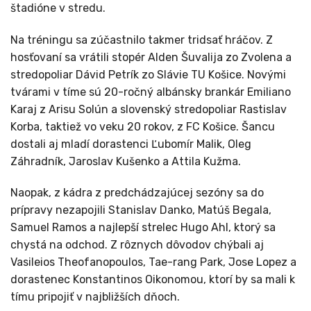
štadióne v stredu.
Na tréningu sa zúčastnilo takmer tridsať hráčov. Z
hosťovaní sa vrátili stopér Alden Šuvalija zo Zvolena a
stredopoliar Dávid Petrík zo Slávie TU Košice. Novými
tvárami v tíme sú 20-ročný albánsky brankár Emiliano
Karaj z Arisu Solún a slovenský stredopoliar Rastislav
Korba, taktiež vo veku 20 rokov, z FC Košice. Šancu
dostali aj mladí dorastenci Ľubomír Malik, Oleg
Záhradník, Jaroslav Kušenko a Attila Kužma.
Naopak, z kádra z predchádzajúcej sezóny sa do
prípravy nezapojili Stanislav Danko, Matúš Begala,
Samuel Ramos a najlepší strelec Hugo Ahl, ktorý sa
chystá na odchod. Z rôznych dôvodov chýbali aj
Vasileios Theofanopoulos, Tae-rang Park, Jose Lopez a
dorastenec Konstantinos Oikonomou, ktorí by sa mali k
tímu pripojiť v najbližších dňoch.