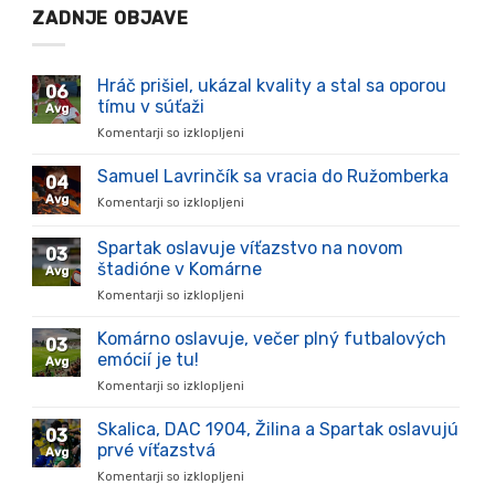
ZADNJE OBJAVE
Hráč prišiel, ukázal kvality a stal sa oporou
06
tímu v súťaži
Avg
Komentarji so izklopljeni
za
Hráč
prišiel,
Samuel Lavrinčík sa vracia do Ružomberka
04
ukázal
Avg
Komentarji so izklopljeni
za
kvality
Samuel
a
Lavrinčík
Spartak oslavuje víťazstvo na novom
stal
03
sa
sa
štadióne v Komárne
Avg
vracia
oporou
Komentarji so izklopljeni
za
do
tímu
Spartak
Ružomberka
v
oslavuje
Komárno oslavuje, večer plný futbalových
súťaži
03
víťazstvo
emócií je tu!
Avg
na
Komentarji so izklopljeni
za
novom
Komárno
štadióne
oslavuje,
Skalica, DAC 1904, Žilina a Spartak oslavujú
v
03
večer
Komárne
prvé víťazstvá
Avg
plný
Komentarji so izklopljeni
za
futbalových