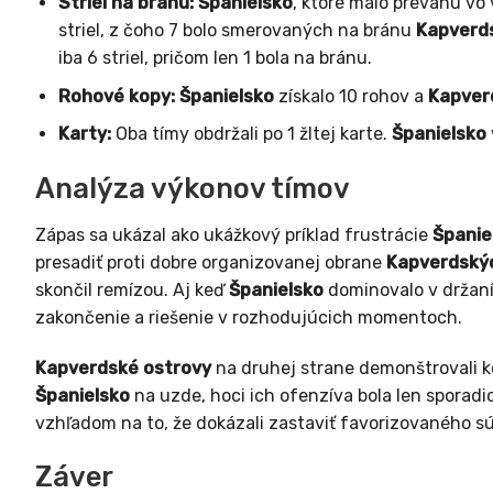
Striel na bránu:
Španielsko
, ktoré malo prevahu vo 
striel, z čoho 7 bolo smerovaných na bránu
Kapverd
iba 6 striel, pričom len 1 bola na bránu.
Rohové kopy:
Španielsko
získalo 10 rohov a
Kapver
Karty:
Oba tímy obdržali po 1 žltej karte.
Španielsko
Analýza výkonov tímov
Zápas sa ukázal ako ukážkový príklad frustrácie
Španie
presadiť proti dobre organizovanej obrane
Kapverdský
skončil remízou. Aj keď
Španielsko
dominovalo v držaní
zakončenie a riešenie v rozhodujúcich momentoch.
Kapverdské ostrovy
na druhej strane demonštrovali k
Španielsko
na uzde, hoci ich ofenzíva bola len sporad
vzhľadom na to, že dokázali zastaviť favorizovaného sú
Záver