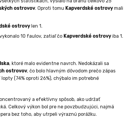
všetkých štatistikách, vyslalo na bránu celkovo 25
ských ostrovov
. Oproti tomu
Kapverdské ostrovy
mali
dské ostrovy
len 1.
vykonalo 10 faulov, zatiaľ čo
Kapverdské ostrovy
iba 1.
lska
, ktoré malo evidentne navrch. Nedokázali sa
ch ostrovov
, čo bolo hlavným dôvodom prečo zápas
 lopty (74% oproti 26%), chýbalo im potrebné
oncentrovaný a efektívny spôsob, ako udržať
ická. Celkový výkon bol pre ne povzbudzujúci, najmä
pera bez toho, aby utrpeli výraznú porážku.