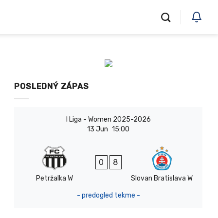
POSLEDNÝ ZÁPAS
I Liga - Women 2025-2026
13 Jun
15:00
0
8
Petržalka W
Slovan Bratislava W
- predogled tekme -