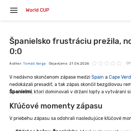
Skoči
World CUP
na
vsebino
Španielsko frustráciu prežila, 
0:0
Oh
Author:
Tomáš Varga
Objavljeno:
21.06.2026
V nedávno skončenom zápase medzi
Spain
a
Cape Verd
nedokázali presadiť, a tak zápas skončil bezgólovou r
Španielmi
, ktorí dominovali v držaní lopty a vytváraní s
Kľúčové momenty zápasu
V priebehu zápasu sa odohrali nasledujúce kľúčové mo