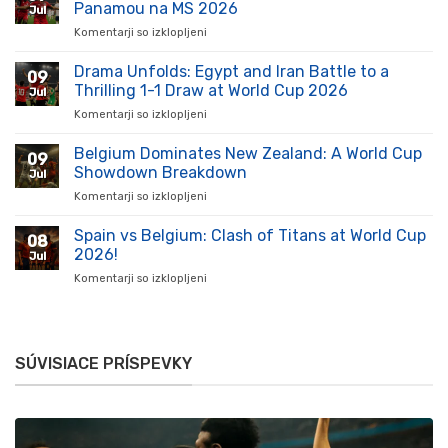
zažíva
Panamou na MS 2026
Jul
vzostup:
Komentarji so izklopljeni
za
Kluby
Anglická
a
prevaha:
Drama Unfolds: Egypt and Iran Battle to a
hráči
09
Analýza
ukazujú
Thrilling 1-1 Draw at World Cup 2026
Jul
víťazstva
silu
Komentarji so izklopljeni
za
nad
na
Drama
Panamou
ihrisku
Unfolds:
Belgium Dominates New Zealand: A World Cup
na
09
Egypt
MS
Showdown Breakdown
Jul
and
2026
Komentarji so izklopljeni
za
Iran
Belgium
Battle
Dominates
Spain vs Belgium: Clash of Titans at World Cup
to
08
New
a
2026!
Jul
Zealand:
Thrilling
Komentarji so izklopljeni
za
A
1-
Spain
World
1
vs
Cup
Draw
Belgium:
Showdown
at
Clash
Breakdown
World
SÚVISIACE PRÍSPEVKY
of
Cup
Titans
2026
at
World
Cup