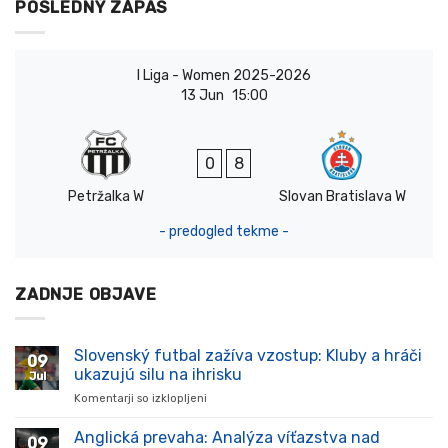
POSLEDNÝ ZÁPAS
I Liga - Women 2025-2026
13 Jun
15:00
0
8
Petržalka W
Slovan Bratislava W
- predogled tekme -
ZADNJE OBJAVE
Slovenský futbal zažíva vzostup: Kluby a hráči
09
ukazujú silu na ihrisku
Jul
Komentarji so izklopljeni
za
Slovenský
futbal
Anglická prevaha: Analýza víťazstva nad
09