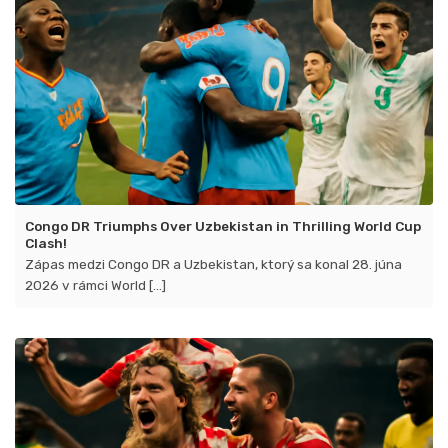
2026!
Congo DR Triumphs Over Uzbekistan in Thrilling World Cup
Clash!
Zápas medzi Congo DR a Uzbekistan, ktorý sa konal 28. júna
2026 v rámci World [...]