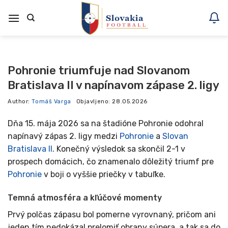
Skoči
na
vsebino
Pohronie triumfuje nad Slovanom
Bratislava II v napínavom zápase 2. ligy
Author:
Tomáš Varga
Objavljeno:
28.05.2026
Dňa 15. mája 2026 sa na štadióne Pohronie odohral
napínavý zápas 2. ligy medzi
Pohronie
a
Slovan
Bratislava II
. Konečný výsledok sa skončil 2-1 v
prospech domácich, čo znamenalo dôležitý triumf pre
Pohronie
v boji o vyššie priečky v tabuľke.
Temná atmosféra a kľúčové momenty
Prvý polčas zápasu bol pomerne vyrovnaný, pričom ani
jeden tím nedokázal prelomiť obrany súpera, a tak sa do