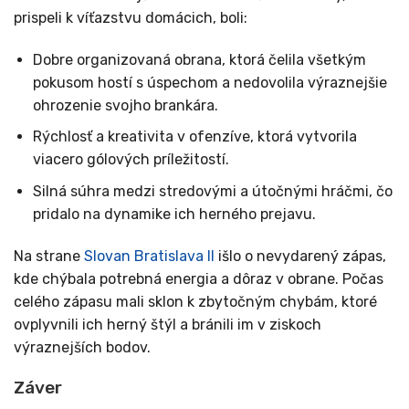
prispeli k víťazstvu domácich, boli:
Dobre organizovaná obrana, ktorá čelila všetkým
pokusom hostí s úspechom a nedovolila výraznejšie
ohrozenie svojho brankára.
Rýchlosť a kreativita v ofenzíve, ktorá vytvorila
viacero gólových príležitostí.
Silná súhra medzi stredovými a útočnými hráčmi, čo
pridalo na dynamike ich herného prejavu.
Na strane
Slovan Bratislava II
išlo o nevydarený zápas,
kde chýbala potrebná energia a dôraz v obrane. Počas
celého zápasu mali sklon k zbytočným chybám, ktoré
ovplyvnili ich herný štýl a bránili im v ziskoch
výraznejších bodov.
Záver