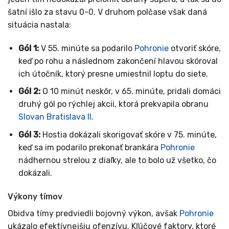
šatní išlo za stavu 0-0. V druhom polčase však daná
situácia nastala:
Gól 1:
V 55. minúte sa podarilo
Pohronie
otvoriť skóre,
keď po rohu a následnom zakončení hlavou skóroval
ich útočník, ktorý presne umiestnil loptu do siete.
Gól 2:
O 10 minút neskôr, v 65. minúte, pridali domáci
druhý gól po rýchlej akcii, ktorá prekvapila obranu
Slovan Bratislava II
.
Gól 3:
Hostia dokázali skorigovať skóre v 75. minúte,
keď sa im podarilo prekonať brankára
Pohronie
nádhernou strelou z diaľky, ale to bolo už všetko, čo
dokázali.
Výkony tímov
Obidva tímy predviedli bojovný výkon, avšak
Pohronie
ukázalo efektívnejšiu ofenzívu. Kľúčové faktory, ktoré