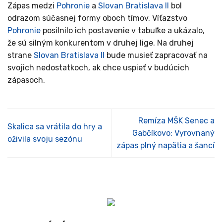
Zápas medzi
Pohronie
a
Slovan Bratislava II
bol
odrazom súčasnej formy oboch tímov. Víťazstvo
Pohronie
posilnilo ich postavenie v tabuľke a ukázalo,
že sú silným konkurentom v druhej lige. Na druhej
strane
Slovan Bratislava II
bude musieť zapracovať na
svojich nedostatkoch, ak chce uspieť v budúcich
zápasoch.
Remíza MŠK Senec a
Skalica sa vrátila do hry a
Gabčíkovo: Vyrovnaný
oživila svoju sezónu
zápas plný napätia a šancí