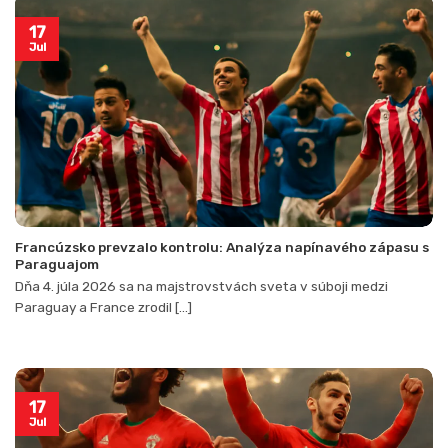
17
Jul
Francúzsko prevzalo kontrolu: Analýza napínavého zápasu s
Paraguajom
Dňa 4. júla 2026 sa na majstrovstvách sveta v súboji medzi
Paraguay a France zrodil [...]
17
Jul