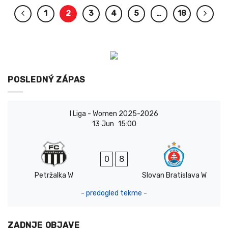
1
2
3
4
5
…
18
POSLEDNÝ ZÁPAS
I Liga - Women 2025-2026
13 Jun
15:00
0
8
Petržalka W
Slovan Bratislava W
- predogled tekme -
ZADNJE OBJAVE