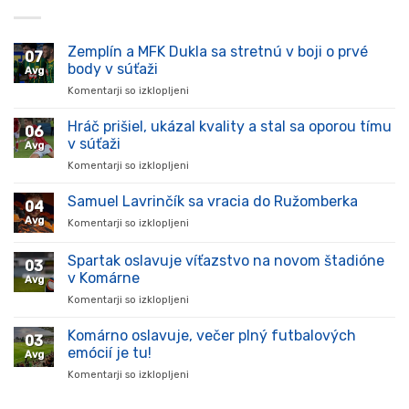
Zemplín a MFK Dukla sa stretnú v boji o prvé
07
body v súťaži
Avg
Komentarji so izklopljeni
za
Zemplín
a
Hráč prišiel, ukázal kvality a stal sa oporou tímu
06
MFK
v súťaži
Avg
Dukla
Komentarji so izklopljeni
za
sa
Hráč
stretnú
prišiel,
Samuel Lavrinčík sa vracia do Ružomberka
v
04
ukázal
boji
Avg
Komentarji so izklopljeni
za
kvality
o
Samuel
a
prvé
Lavrinčík
Spartak oslavuje víťazstvo na novom štadióne
stal
body
03
sa
sa
v Komárne
v
Avg
vracia
oporou
súťaži
Komentarji so izklopljeni
za
do
tímu
Spartak
Ružomberka
v
oslavuje
Komárno oslavuje, večer plný futbalových
súťaži
03
víťazstvo
emócií je tu!
Avg
na
Komentarji so izklopljeni
za
novom
Komárno
štadióne
oslavuje,
v