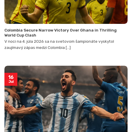
Colombia Secure Narrow Victory Over Ghana in Thrilling
World Cup Clash
V noci na 4. júla 2026 sa na svetovom šampionáte vyskytol
zaujímavý zápas medzi Colombia [...]
16
Jul