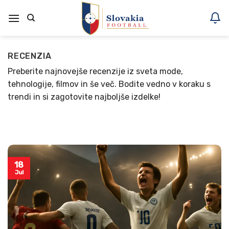
Skoči
na
vsebino
RECENZIA
Preberite najnovejše recenzije iz sveta mode,
tehnologije, filmov in še več. Bodite vedno v koraku s
trendi in si zagotovite najboljše izdelke!
18
Jul