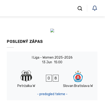
POSLEDNÝ ZÁPAS
I Liga - Women 2025-2026
13 Jun
15:00
0
8
Petržalka W
Slovan Bratislava W
- predogled tekme -