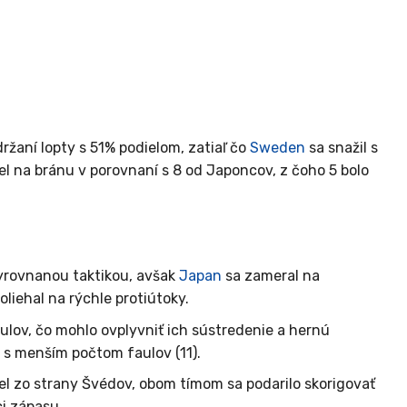
žaní lopty s 51% podielom, zatiaľ čo
Sweden
sa snažil s
riel na bránu v porovnaní s 8 od Japoncov, z čoho 5 bolo
yrovnanou taktikou, avšak
Japan
sa zameral na
oliehal na rýchle protiútoky.
ulov, čo mohlo ovplyvniť ich sústredenie a hernú
u s menším počtom faulov (11).
el zo strany Švédov, obom tímom sa podarilo skorigovať
ci zápasu.