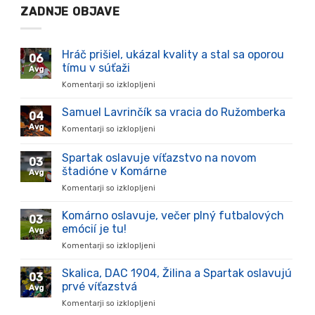
ZADNJE OBJAVE
Hráč prišiel, ukázal kvality a stal sa oporou
06
tímu v súťaži
Avg
Komentarji so izklopljeni
za
Hráč
prišiel,
Samuel Lavrinčík sa vracia do Ružomberka
04
ukázal
Avg
Komentarji so izklopljeni
za
kvality
Samuel
a
Lavrinčík
Spartak oslavuje víťazstvo na novom
stal
03
sa
sa
štadióne v Komárne
Avg
vracia
oporou
Komentarji so izklopljeni
za
do
tímu
Spartak
Ružomberka
v
oslavuje
Komárno oslavuje, večer plný futbalových
súťaži
03
víťazstvo
emócií je tu!
Avg
na
Komentarji so izklopljeni
za
novom
Komárno
štadióne
oslavuje,
Skalica, DAC 1904, Žilina a Spartak oslavujú
v
03
večer
Komárne
prvé víťazstvá
Avg
plný
Komentarji so izklopljeni
za
futbalových