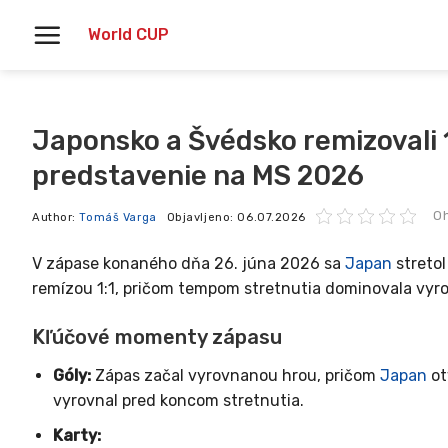
Skoči
World CUP
na
vsebino
Japonsko a Švédsko remizovali 
predstavenie na MS 2026
Oh
Author:
Tomáš Varga
Objavljeno:
06.07.2026
V zápase konaného dňa 26. júna 2026 sa
Japan
stretol
remízou 1:1, pričom tempom stretnutia dominovala vyr
Kľúčové momenty zápasu
Góly:
Zápas začal vyrovnanou hrou, pričom
Japan
ot
vyrovnal pred koncom stretnutia.
Karty: