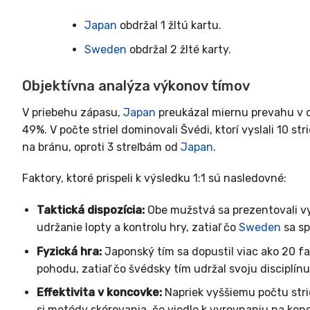
Japan
obdržal 1 žltú kartu.
Sweden
obdržal 2 žlté karty.
Objektívna analýza výkonov tímov
V priebehu zápasu,
Japan
preukázal miernu prevahu v dr
49%. V počte striel dominovali Švédi, ktorí vyslali 10 st
na bránu, oproti 3 streľbám od
Japan
.
Faktory, ktoré prispeli k výsledku 1:1 sú nasledovné:
Taktická dispozícia:
Obe mužstvá sa prezentovali v
udržanie lopty a kontrolu hry, zatiaľ čo
Sweden
sa sp
Fyzická hra:
Japonský tím sa dopustil viac ako 20 fa
pohodu, zatiaľ čo švédsky tím udržal svoju disciplín
Effektivita v koncovke:
Napriek vyššiemu počtu stri
si metódy skórovania, čo viedlo k vyrovnaniu na kon