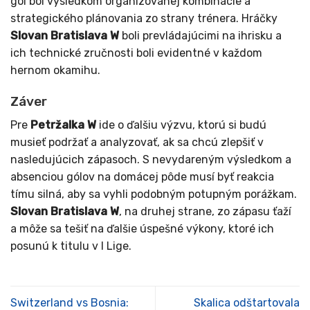
gól bol výsledkom organizovanej kombinácie a
strategického plánovania zo strany trénera. Hráčky
Slovan Bratislava W
boli prevládajúcimi na ihrisku a
ich technické zručnosti boli evidentné v každom
hernom okamihu.
Záver
Pre
Petržalka W
ide o ďalšiu výzvu, ktorú si budú
musieť podržať a analyzovať, ak sa chcú zlepšiť v
nasledujúcich zápasoch. S nevydareným výsledkom a
absenciou gólov na domácej pôde musí byť reakcia
tímu silná, aby sa vyhli podobným potupným porážkam.
Slovan Bratislava W
, na druhej strane, zo zápasu ťaží
a môže sa tešiť na ďalšie úspešné výkony, ktoré ich
posunú k titulu v I Lige.
Switzerland vs Bosnia:
Skalica odštartovala