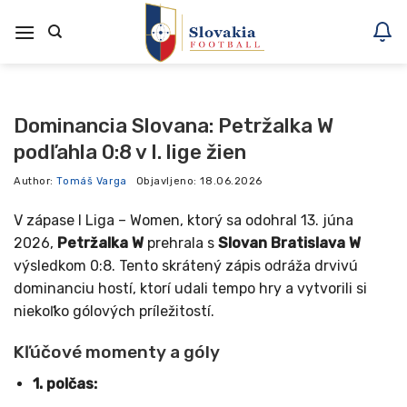
Skoči
na
vsebino
Dominancia Slovana: Petržalka W
podľahla 0:8 v I. lige žien
Author:
Tomáš Varga
Objavljeno:
18.06.2026
V zápase I Liga – Women, ktorý sa odohral 13. júna
2026,
Petržalka W
prehrala s
Slovan Bratislava W
výsledkom 0:8. Tento skrátený zápis odráža drvivú
dominanciu hostí, ktorí udali tempo hry a vytvorili si
niekoľko gólových príležitostí.
Kľúčové momenty a góly
1. polčas: