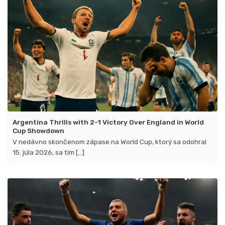
Argentina Thrills with 2-1 Victory Over England in World
Cup Showdown
V nedávno skončenom zápase na World Cup, ktorý sa odohral
15. júla 2026, sa tím [...]