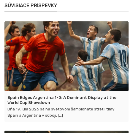
v
víťazstvá
SÚVISIACE PRÍSPEVKY
Košiciach
s
premiérovými
strelcami
Spain Edges Argentina 1-0: A Dominant Display at the
World Cup Showdown
Dňa 19. júla 2026 sa na svetovom šampionáte stretli tímy
Spain a Argentina v súboji, [...]