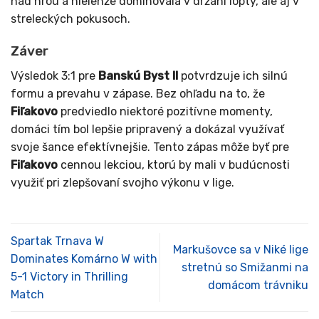
nad hrou a nielenže dominovala v držaní lopty, ale aj v
streleckých pokusoch.
Záver
Výsledok 3:1 pre
Banskú Byst II
potvrdzuje ich silnú
formu a prevahu v zápase. Bez ohľadu na to, že
Fiľakovo
predviedlo niektoré pozitívne momenty,
domáci tím bol lepšie pripravený a dokázal využívať
svoje šance efektívnejšie. Tento zápas môže byť pre
Fiľakovo
cennou lekciou, ktorú by mali v budúcnosti
využiť pri zlepšovaní svojho výkonu v lige.
Spartak Trnava W
Markušovce sa v Niké lige
Dominates Komárno W with
stretnú so Smižanmi na
5-1 Victory in Thrilling
domácom trávniku
Match