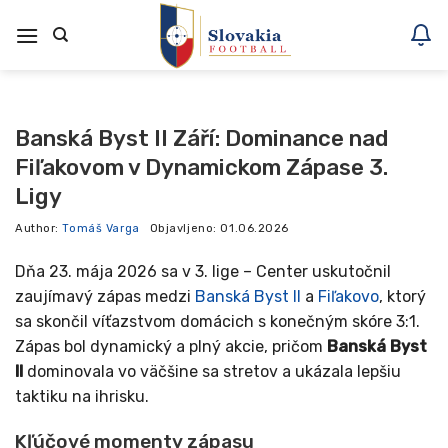
Skoči
na
vsebino
Banská Byst II Září: Dominance nad
Fiľakovom v Dynamickom Zápase 3.
Ligy
Author:
Tomáš Varga
Objavljeno:
01.06.2026
Dňa 23. mája 2026 sa v 3. lige – Center uskutočnil
zaujímavý zápas medzi
Banská Byst II
a
Fiľakovo
, ktorý
sa skončil víťazstvom domácich s konečným skóre 3:1.
Zápas bol dynamický a plný akcie, pričom
Banská Byst
II
dominovala vo väčšine sa stretov a ukázala lepšiu
taktiku na ihrisku.
Kľúčové momenty zápasu