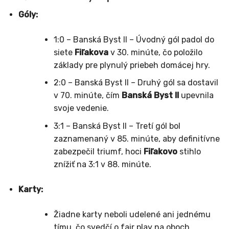
Góly:
1:0 – Banská Byst II – Úvodný gól padol do
siete
Fiľakova
v 30. minúte, čo položilo
základy pre plynulý priebeh domácej hry.
2:0 – Banská Byst II – Druhý gól sa dostavil
v 70. minúte, čím
Banská Byst II
upevnila
svoje vedenie.
3:1 – Banská Byst II – Tretí gól bol
zaznamenaný v 85. minúte, aby definitívne
zabezpečil triumf, hoci
Fiľakovo
stihlo
znížiť na 3:1 v 88. minúte.
Karty:
Žiadne karty neboli udelené ani jednému
tímu, čo svedčí o fair play na oboch