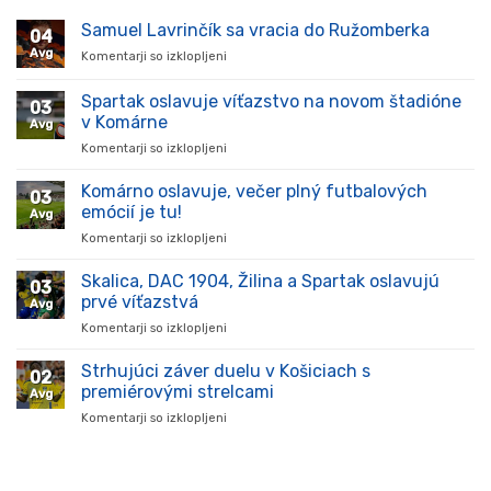
Samuel Lavrinčík sa vracia do Ružomberka
04
Avg
Komentarji so izklopljeni
za
Samuel
Lavrinčík
Spartak oslavuje víťazstvo na novom štadióne
03
sa
v Komárne
Avg
vracia
Komentarji so izklopljeni
za
do
Spartak
Ružomberka
oslavuje
Komárno oslavuje, večer plný futbalových
03
víťazstvo
emócií je tu!
Avg
na
Komentarji so izklopljeni
za
novom
Komárno
štadióne
oslavuje,
Skalica, DAC 1904, Žilina a Spartak oslavujú
v
03
večer
Komárne
prvé víťazstvá
Avg
plný
Komentarji so izklopljeni
za
futbalových
Skalica,
emócií
DAC
Strhujúci záver duelu v Košiciach s
je
02
1904,
tu!
premiérovými strelcami
Avg
Žilina
Komentarji so izklopljeni
za
a
Strhujúci
Spartak
záver
oslavujú
duelu
prvé