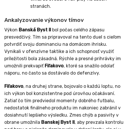
stranách.
Ankalyzovanie výkonov tímov
Výkon
Banská Byst II
bol počas celého zápasu
presvedčivý. Tím sa pripravoval na tento duel s cieľom
potvrdiť svoju dominanciu na domácom ihrisku.
Vynikali v ofenzívne taktike a ich schopnosť využiť
príležitosti bola zásadná. Rýchle a presné prihrávky im
umožnili prekvapiť
Fiľakovo
, ktoré sa snažilo odolať
náporu, no často sa dostávalo do defenzívy.
Fiľakovo
, na druhej strane, bojovalo o každú loptu, no
ich výkon bol konzistentne pod úrovňou očakávaní.
Zatiaľ čo tím predviedol momenty dobrého futbalu,
nedostatok finálneho produktu im nakoniec zabránil v
dosiahnutí lepšieho výsledku. Zmes chýb a pasivity v
obrane umožnila
Banskej Byst II
, aby prevzala kontrolu