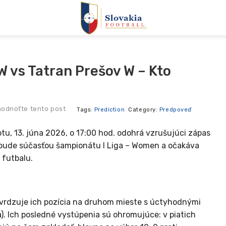
W vs Tatran Prešov W – Kto
odnoťte tento post
Tags:
Prediction
Category:
Predpoveď
otu, 13. júna 2026, o 17:00 hod. odohrá vzrušujúci zápas
 bude súčasťou šampionátu I Liga – Women a očakáva
 futbalu.
tvrdzuje ich pozícia na druhom mieste s úctyhodnými
a). Ich posledné vystúpenia sú ohromujúce: v piatich