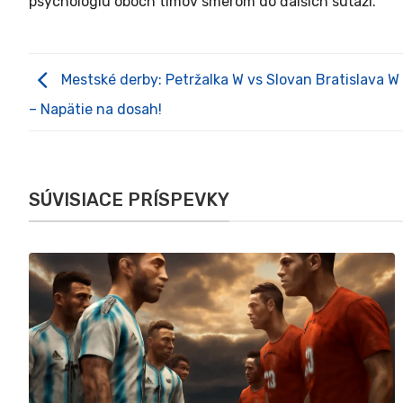
psychológiu oboch tímov smerom do ďalších súťaží.
Mestské derby: Petržalka W vs Slovan Bratislava W
– Napätie na dosah!
SÚVISIACE PRÍSPEVKY