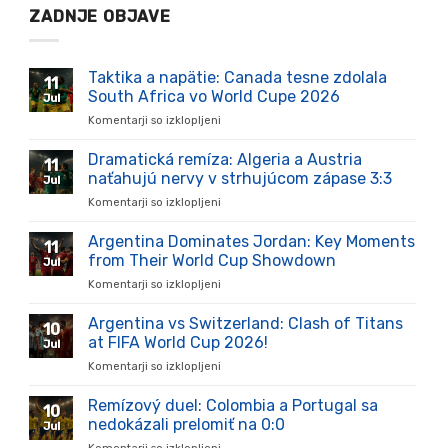
ZADNJE OBJAVE
Taktika a napätie: Canada tesne zdolala
11
South Africa vo World Cupe 2026
Jul
Komentarji so izklopljeni
za
Taktika
a
Dramatická remíza: Algeria a Austria
11
napätie:
naťahujú nervy v strhujúcom zápase 3:3
Jul
Canada
Komentarji so izklopljeni
za
tesne
Dramatická
zdolala
remíza:
Argentina Dominates Jordan: Key Moments
South
11
Algeria
Africa
from Their World Cup Showdown
Jul
a
vo
Komentarji so izklopljeni
za
Austria
World
Argentina
naťahujú
Cupe
Dominates
Argentina vs Switzerland: Clash of Titans
nervy
2026
10
Jordan:
v
at FIFA World Cup 2026!
Jul
Key
strhujúcom
Komentarji so izklopljeni
za
Moments
zápase
Argentina
from
3:3
vs
Remízový duel: Colombia a Portugal sa
Their
10
Switzerland:
World
nedokázali prelomiť na 0:0
Jul
Clash
Cup