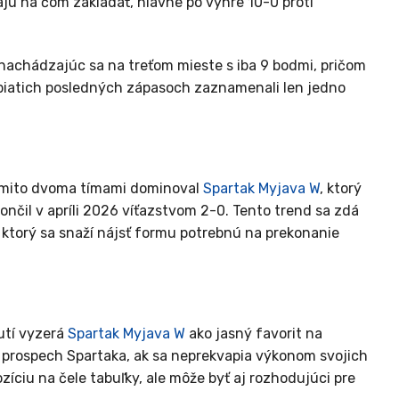
jú na čom zakladať, hlavne po výhre 10-0 proti
 nachádzajúc sa na treťom mieste s iba 9 bodmi, pričom
 V piatich posledných zápasoch zaznamenali len jedno
ýmito dvoma tímami dominoval
Spartak Myjava W
, ktorý
ončil v apríli 2026 víťazstvom 2-0. Tento trend sa zdá
, ktorý sa snaží nájsť formu potrebnú na prekonanie
utí vyzerá
Spartak Myjava W
ako jasný favorit na
 prospech Spartaka, ak sa neprekvapia výkonom svojich
ozíciu na čele tabuľky, ale môže byť aj rozhodujúci pre