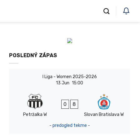
POSLEDNÝ ZÁPAS
I Liga - Women 2025-2026
13 Jun
15:00
0
8
Petržalka W
Slovan Bratislava W
- predogled tekme -