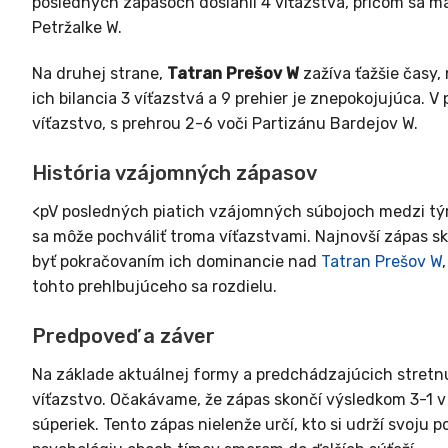
posledných zápasoch dosiahli 4 víťazstvá, pričom sa ma
Petržalke W.
Na druhej strane,
Tatran Prešov W
zažíva ťažšie časy,
ich bilancia 3 víťazstvá a 9 prehier je znepokojujúca.
víťazstvo, s prehrou 2-6 voči Partizánu Bardejov W.
História vzájomných zápasov
<pV posledných piatich vzájomných súbojoch medzi t
sa môže pochváliť troma víťazstvami. Najnovší zápas sk
byť pokračovaním ich dominancie nad
Tatran Prešov W
tohto prehlbujúceho sa rozdielu.
Predpoveď a záver
Na základe aktuálnej formy a predchádzajúcich stretn
víťazstvo. Očakávame, že zápas skončí výsledkom 3-1 v
súperiek. Tento zápas nielenže určí, kto si udrží svoju p