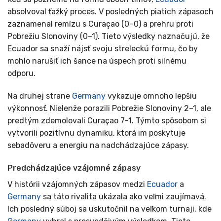
absolvoval ťažký proces. V posledných piatich zápasoch
zaznamenal remízu s Curaçao (0–0) a prehru proti
Pobrežiu Slonoviny (0–1). Tieto výsledky naznačujú, že
Ecuador sa snaží nájsť svoju streleckú formu, čo by
mohlo narušiť ich šance na úspech proti silnému
odporu.
Na druhej strane
Germany
vykazuje omnoho lepšiu
výkonnosť. Nielenže porazili Pobrežie Slonoviny 2–1, ale
predtým zdemolovali Curaçao 7–1. Týmto spôsobom si
vytvorili pozitívnu dynamiku, ktorá im poskytuje
sebadôveru a energiu na nadchádzajúce zápasy.
Predchádzajúce vzájomné zápasy
V histórii vzájomných zápasov medzi
Ecuador
a
Germany
sa táto rivalita ukázala ako veľmi zaujímavá.
Ich posledný súboj sa uskutočnil na veľkom turnaji, kde