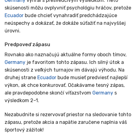
Germany
vyhral s presvedčivým výsledkom. Tieto
skúsenosti môžu ovplyvniť psychológiu hráčov, pretože
Ecuador
bude chcieť vynahradiť predchádzajúce
neúspechy a dokázať, že dokáže súťažiť na najvyššej
úrovni.
Predpoveď zápasu
Rovnako ako naznačujú aktuálne formy oboch tímov,
Germany
je favoritom tohto zápasu. Ich silný útok a
skúsenosti z veľkých turnajov im dávajú výhodu. Na
druhej strane
Ecuador
bude musieť predviesť najlepší
výkon, ak chce konkurovať. Očakávame tesný zápas,
ale pravdepodobne skončí víťazstvom
Germany
s
výsledkom 2–1.
Nezabudnite si rezervovať priestor na sledovanie tohto
zápasu, pretože akcia a napätie zaručene naplnia váš
športový zážitok!