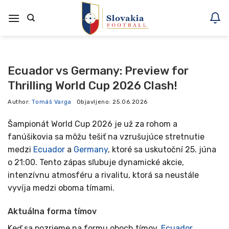
Skoči
na
vsebino
Ecuador vs Germany: Preview for
Thrilling World Cup 2026 Clash!
Author:
Tomáš Varga
Objavljeno:
25.06.2026
Šampionát World Cup 2026 je už za rohom a
fanúšikovia sa môžu tešiť na vzrušujúce stretnutie
medzi
Ecuador
a
Germany
, ktoré sa uskutoční 25. júna
o 21:00. Tento zápas sľubuje dynamické akcie,
intenzívnu atmosféru a rivalitu, ktorá sa neustále
vyvíja medzi oboma tímami.
Aktuálna forma tímov
Keď sa pozrieme na formu oboch tímov,
Ecuador