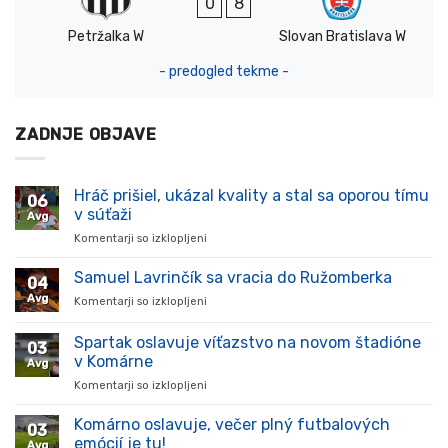
0
8
Petržalka W
Slovan Bratislava W
- predogled tekme -
ZADNJE OBJAVE
Hráč prišiel, ukázal kvality a stal sa oporou tímu
06
v súťaži
Avg
Komentarji so izklopljeni
za
Hráč
prišiel,
Samuel Lavrinčík sa vracia do Ružomberka
04
ukázal
Avg
Komentarji so izklopljeni
za
kvality
Samuel
a
Lavrinčík
Spartak oslavuje víťazstvo na novom štadióne
stal
03
sa
sa
v Komárne
Avg
vracia
oporou
Komentarji so izklopljeni
za
do
tímu
Spartak
Ružomberka
v
oslavuje
Komárno oslavuje, večer plný futbalových
súťaži
03
víťazstvo
emócií je tu!
Avg