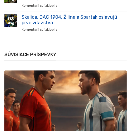
na
Komentarji so izklopljeni
za
novom
Komárno
štadióne
oslavuje,
Skalica, DAC 1904, Žilina a Spartak oslavujú
v
03
večer
Komárne
prvé víťazstvá
Avg
plný
Komentarji so izklopljeni
za
futbalových
Skalica,
emócií
DAC
je
1904,
tu!
Žilina
SÚVISIACE PRÍSPEVKY
a
Spartak
oslavujú
prvé
víťazstvá