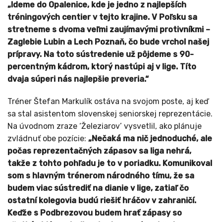
„Ideme do Opalenice, kde je jedno z najlepších
tréningových centier v tejto krajine. V Poľsku sa
stretneme s dvoma veľmi zaujímavými protivníkmi –
Zaglebie Lubin a Lech Poznaň, čo bude vrchol našej
prípravy. Na toto sústredenie už pôjdeme s 90-
percentným kádrom, ktorý nastúpi aj v lige. Títo
dvaja súperi nás najlepšie preveria.“
Tréner Štefan Markulík ostáva na svojom poste, aj keď
sa stal asistentom slovenskej seniorskej reprezentácie.
Na úvodnom zraze ‘Železiarov’ vysvetlil, ako plánuje
zvládnuť obe pozície:
„Nečaká ma nič jednoduché, ale
počas reprezentačných zápasov sa liga nehrá,
takže z tohto pohľadu je to v poriadku. Komunikoval
som s hlavným trénerom národného tímu, že sa
budem viac sústrediť na dianie v lige, zatiaľ čo
ostatní kolegovia budú riešiť hráčov v zahraničí.
Keďže s Podbrezovou budem hrať zápasy so