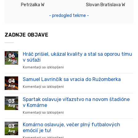
Petržalka W
Slovan Bratislava W
- predogled tekme -
ZADNJE OBJAVE
Hráč prišiel, ukázal kvality a stal sa oporou tímu
06
v súťaži
Avg
Komentarji so izklopljeni
za
Hráč
prišiel,
Samuel Lavrinčík sa vracia do Ružomberka
04
ukázal
Avg
Komentarji so izklopljeni
za
kvality
Samuel
a
Lavrinčík
Spartak oslavuje víťazstvo na novom štadióne
stal
03
sa
sa
v Komárne
Avg
vracia
oporou
Komentarji so izklopljeni
za
do
tímu
Spartak
Ružomberka
v
oslavuje
Komárno oslavuje, večer plný futbalových
súťaži
03
víťazstvo
emócií je tu!
Avg
na
Komentarji so izklopljeni
za