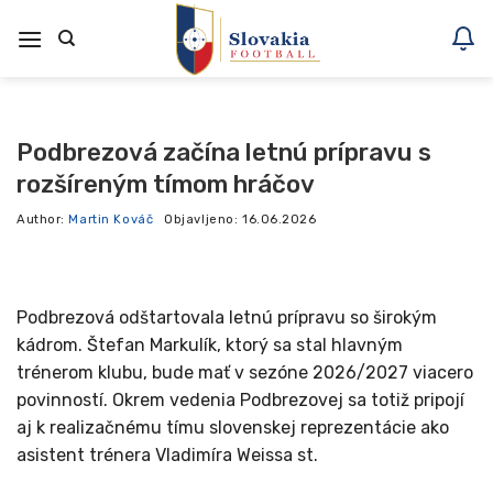
Skoči
na
vsebino
Podbrezová začína letnú prípravu s
rozšíreným tímom hráčov
Author:
Martin Kováč
Objavljeno:
16.06.2026
Podbrezová odštartovala letnú prípravu so širokým
kádrom. Štefan Markulík, ktorý sa stal hlavným
trénerom klubu, bude mať v sezóne 2026/2027 viacero
povinností. Okrem vedenia Podbrezovej sa totiž pripojí
aj k realizačnému tímu slovenskej reprezentácie ako
asistent trénera Vladimíra Weissa st.