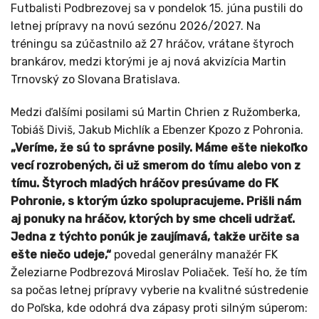
Futbalisti Podbrezovej sa v pondelok 15. júna pustili do
letnej prípravy na novú sezónu 2026/2027. Na
tréningu sa zúčastnilo až 27 hráčov, vrátane štyroch
brankárov, medzi ktorými je aj nová akvizícia Martin
Trnovský zo Slovana Bratislava.
Medzi ďalšími posilami sú Martin Chrien z Ružomberka,
Tobiáš Diviš, Jakub Michlík a Ebenzer Kpozo z Pohronia.
„Veríme, že sú to správne posily. Máme ešte niekoľko
vecí rozrobených, či už smerom do tímu alebo von z
tímu. Štyroch mladých hráčov presúvame do FK
Pohronie, s ktorým úzko spolupracujeme. Prišli nám
aj ponuky na hráčov, ktorých by sme chceli udržať.
Jedna z týchto ponúk je zaujímavá, takže určite sa
ešte niečo udeje,“
povedal generálny manažér FK
Železiarne Podbrezová Miroslav Poliaček. Teší ho, že tím
sa počas letnej prípravy vyberie na kvalitné sústredenie
do Poľska, kde odohrá dva zápasy proti silným súperom: