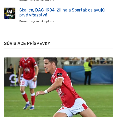
novom
Komárno
štadióne
oslavuje,
Skalica, DAC 1904, Žilina a Spartak oslavujú
v
03
večer
Komárne
prvé víťazstvá
Avg
plný
Komentarji so izklopljeni
za
futbalových
Skalica,
emócií
DAC
je
1904,
tu!
Žilina
SÚVISIACE PRÍSPEVKY
a
Spartak
oslavujú
prvé
víťazstvá