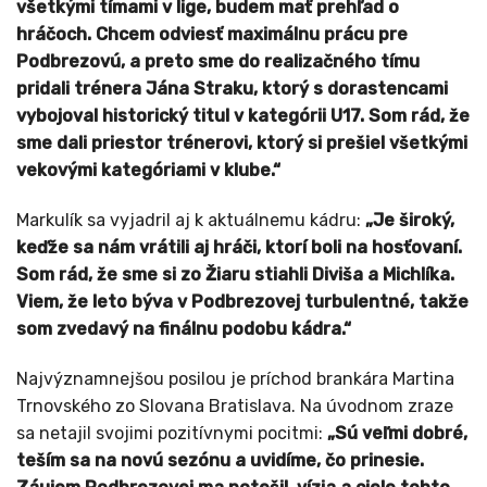
všetkými tímami v lige, budem mať prehľad o
hráčoch. Chcem odviesť maximálnu prácu pre
Podbrezovú, a preto sme do realizačného tímu
pridali trénera Jána Straku, ktorý s dorastencami
vybojoval historický titul v kategórii U17. Som rád, že
sme dali priestor trénerovi, ktorý si prešiel všetkými
vekovými kategóriami v klube.“
Markulík sa vyjadril aj k aktuálnemu kádru:
„Je široký,
keďže sa nám vrátili aj hráči, ktorí boli na hosťovaní.
Som rád, že sme si zo Žiaru stiahli Diviša a Michlíka.
Viem, že leto býva v Podbrezovej turbulentné, takže
som zvedavý na finálnu podobu kádra.“
Najvýznamnejšou posilou je príchod brankára Martina
Trnovského zo Slovana Bratislava. Na úvodnom zraze
sa netajil svojimi pozitívnymi pocitmi:
„Sú veľmi dobré,
teším sa na novú sezónu a uvidíme, čo prinesie.