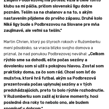
Záujem Podbrezovej ma potešil, vízia a ciele tohto
klubu sa mi páčia, pričom slovenskú ligu dobre
poznám. Teším sa na chalanov a na to, s akým
nastavením pôjdeme do prvého zápasu. Druhé kolo
Niké ligy bude s Podbrezovou na Slovane pre mňa
zaujímavé, ale veľmi sa teším.“
Martin Chrien, ktorý po štyroch rokoch v Ružomberku
mení pôsobisko, sa vracia blízko svojho domova a
priznal, že nad ponukou Podbrezovej neváhal:
„Celkom
rýchlo sme sa dohodli, ešte počas sezóny a
dovolenku som si užil s pokojnou hlavou. Zostal som
prakticky doma, za čo som rád. Chcel som ísť do
mužstva, ktoré hrá futbal, akým sa Podbrezová
prezentovala počas uplynulej sezóny a v tých
predchádzajúcich, preto to bolo rýchle rozhodnutie.
V Ružomberku som zažil aj krásne momenty, hoci
posledné dva roky to nebolo ono, ale budem
spomínať v dobrom.“