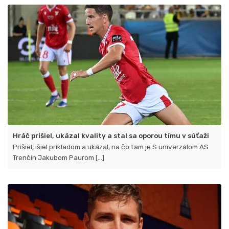
prvé
víťazstvá
Hráč prišiel, ukázal kvality a stal sa oporou tímu v súťaži
Prišiel, išiel príkladom a ukázal, na čo tam je S univerzálom AS
Trenčín Jakubom Paurom [...]