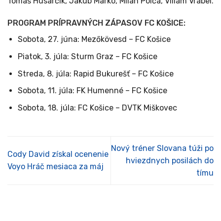
Tomáš Husarčík, Jakub Marko, Milan Polča, Viliam Vrábel.
PROGRAM PRÍPRAVNÝCH ZÁPASOV FC KOŠICE:
Sobota, 27. júna: Mezőkövesd – FC Košice
Piatok, 3. júla: Sturm Graz – FC Košice
Streda, 8. júla: Rapid Bukurešť – FC Košice
Sobota, 11. júla: FK Humenné – FC Košice
Sobota, 18. júla: FC Košice – DVTK Miškovec
Nový tréner Slovana túži po
Cody David získal ocenenie
hviezdnych posilách do
Voyo Hráč mesiaca za máj
tímu