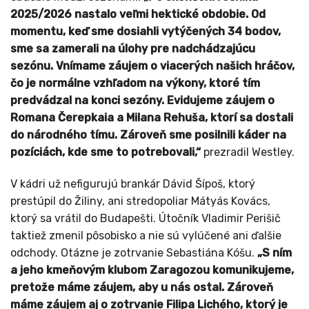
2025/2026 nastalo veľmi hektické obdobie. Od
momentu, keď sme dosiahli vytýčených 34 bodov,
sme sa zamerali na úlohy pre nadchádzajúcu
sezónu. Vnímame záujem o viacerých našich hráčov,
čo je normálne vzhľadom na výkony, ktoré tím
predvádzal na konci sezóny. Evidujeme záujem o
Romana Čerepkaia a Milana Rehuša, ktorí sa dostali
do národného tímu. Zároveň sme posilnili káder na
pozíciách, kde sme to potrebovali,“
prezradil Westley.
V kádri už nefigurujú brankár Dávid Šípoš, ktorý
prestúpil do Žiliny, ani stredopoliar Mátyás Kovács,
ktorý sa vrátil do Budapešti. Útočník Vladimir Perišič
taktiež zmenil pôsobisko a nie sú vylúčené ani ďalšie
odchody. Otázne je zotrvanie Sebastiána Kóšu.
„S ním
a jeho kmeňovým klubom Zaragozou komunikujeme,
pretože máme záujem, aby u nás ostal. Zároveň
máme záujem aj o zotrvanie Filipa Lichého, ktorý je