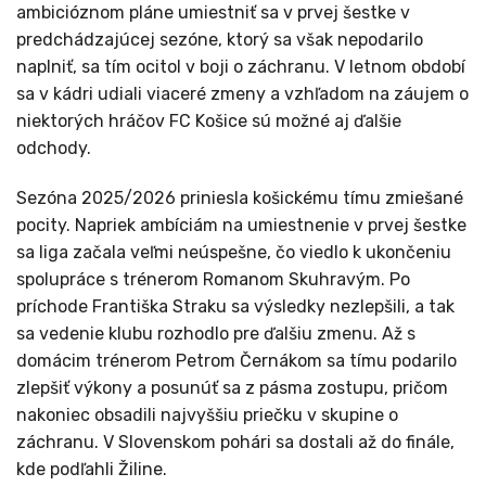
ambicióznom pláne umiestniť sa v prvej šestke v
predchádzajúcej sezóne, ktorý sa však nepodarilo
naplniť, sa tím ocitol v boji o záchranu. V letnom období
sa v kádri udiali viaceré zmeny a vzhľadom na záujem o
niektorých hráčov FC Košice sú možné aj ďalšie
odchody.
Sezóna 2025/2026 priniesla košickému tímu zmiešané
pocity. Napriek ambíciám na umiestnenie v prvej šestke
sa liga začala veľmi neúspešne, čo viedlo k ukončeniu
spolupráce s trénerom Romanom Skuhravým. Po
príchode Františka Straku sa výsledky nezlepšili, a tak
sa vedenie klubu rozhodlo pre ďalšiu zmenu. Až s
domácim trénerom Petrom Černákom sa tímu podarilo
zlepšiť výkony a posunúť sa z pásma zostupu, pričom
nakoniec obsadili najvyššiu priečku v skupine o
záchranu. V Slovenskom pohári sa dostali až do finále,
kde podľahli Žiline.