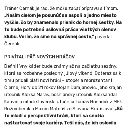
Tréner Černák je rád, že môže začať prípravu s tímom:
„Naším cieľom je posunúť sa aspoň o jedno miesto
vyššie, čo by znamenalo prienik do hornej šestky. Na
to bude potrebná usilovná práca všetkých členov
klubu. Verím, že sme na správnej ceste,“
povedal
Černák.
PRIVÍTALI PÄŤ NOVÝCH HRÁČOV
Definitívny káder bude známy až na začiatku sezóny,
ktorá sa rozbehne posledný júlový víkend. Doteraz sa k
tímu pridali piati noví hráči – stopér a reprezentant
Čiernej Hory do 21 rokov Bojan Damjanovič, jeho krajan
útočník Aleksa Maraš, bosniansky útočník Aleksandar
Kahvič a mladí slovenskí útočníci Tomáš Husarčík z MFK
Ružomberok a Maxim Mateáš zo Slovana Bratislava.
„Sú
to mladí a perspektívni hráči, ktorí sa snažia
naštartovať svoje kariéry. Teší nás, že ich oslovila