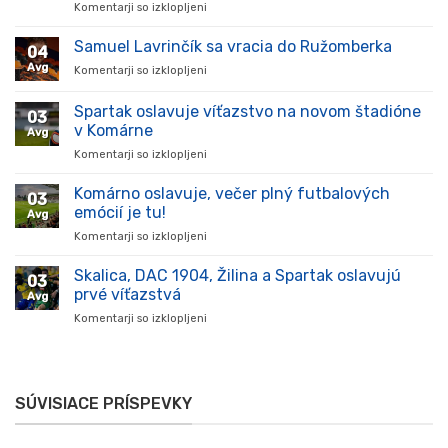
Komentarji so izklopljeni
za
Hráč
prišiel,
Samuel Lavrinčík sa vracia do Ružomberka
04
ukázal
Avg
Komentarji so izklopljeni
za
kvality
Samuel
a
Lavrinčík
Spartak oslavuje víťazstvo na novom štadióne
stal
03
sa
sa
v Komárne
Avg
vracia
oporou
Komentarji so izklopljeni
za
do
tímu
Spartak
Ružomberka
v
oslavuje
Komárno oslavuje, večer plný futbalových
súťaži
03
víťazstvo
emócií je tu!
Avg
na
Komentarji so izklopljeni
za
novom
Komárno
štadióne
oslavuje,
Skalica, DAC 1904, Žilina a Spartak oslavujú
v
03
večer
Komárne
prvé víťazstvá
Avg
plný
Komentarji so izklopljeni
za
futbalových
Skalica,
emócií
DAC
je
1904,
tu!
Žilina
SÚVISIACE PRÍSPEVKY
a
Spartak
oslavujú