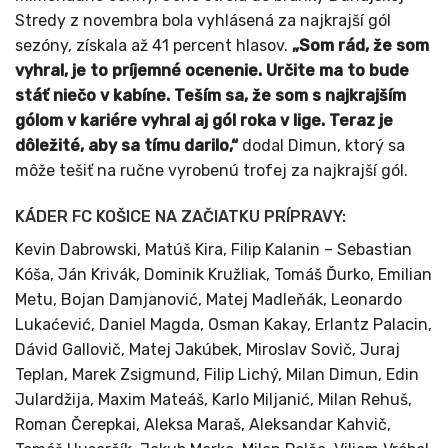
Stredy z novembra bola vyhlásená za najkrajší gól
sezóny, získala až 41 percent hlasov.
„Som rád, že som
vyhral, je to príjemné ocenenie. Určite ma to bude
stáť niečo v kabíne. Teším sa, že som s najkrajším
gólom v kariére vyhral aj gól roka v lige. Teraz je
dôležité, aby sa tímu darilo,“
dodal Dimun, ktorý sa
môže tešiť na ručne vyrobenú trofej za najkrajší gól.
KÁDER FC KOŠICE NA ZAČIATKU PRÍPRAVY:
Kevin Dabrowski, Matúš Kira, Filip Kalanin – Sebastian
Kóša, Ján Krivák, Dominik Kružliak, Tomáš Ďurko, Emilian
Metu, Bojan Damjanović, Matej Madleňák, Leonardo
Lukaćević, Daniel Magda, Osman Kakay, Erlantz Palacin,
Dávid Gallovič, Matej Jakúbek, Miroslav Sovič, Juraj
Teplan, Marek Zsigmund, Filip Lichý, Milan Dimun, Edin
Julardžija, Maxim Mateáš, Karlo Miljanić, Milan Rehuš,
Roman Čerepkai, Aleksa Maraš, Aleksandar Kahvič,