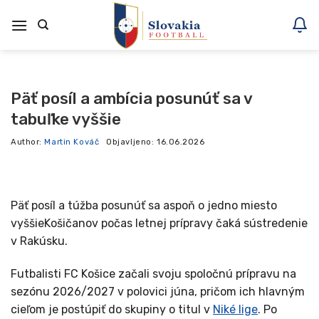
Skoči
na
vsebino
Päť posíl a ambícia posunúť sa v
tabuľke vyššie
Author:
Martin Kováč
Objavljeno:
16.06.2026
Päť posíl a túžba posunúť sa aspoň o jedno miesto
vyššieKošičanov počas letnej prípravy čaká sústredenie
v Rakúsku.
Futbalisti FC Košice začali svoju spoločnú prípravu na
sezónu 2026/2027 v polovici júna, pričom ich hlavným
cieľom je postúpiť do skupiny o titul v
Niké lige
. Po