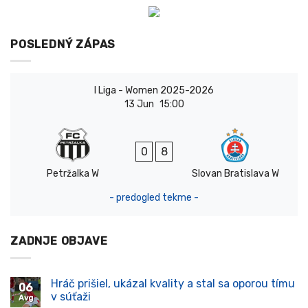
POSLEDNÝ ZÁPAS
I Liga - Women 2025-2026
13 Jun
15:00
0
8
Petržalka W
Slovan Bratislava W
- predogled tekme -
ZADNJE OBJAVE
Hráč prišiel, ukázal kvality a stal sa oporou tímu
06
v súťaži
Avg