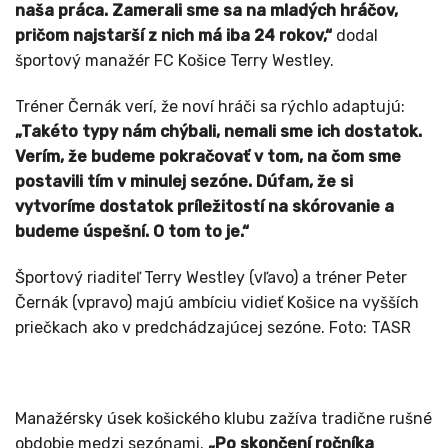
naša práca. Zamerali sme sa na mladých hráčov,
pričom najstarší z nich má iba 24 rokov,“
dodal
športový manažér FC Košice Terry Westley.
Tréner Černák verí, že noví hráči sa rýchlo adaptujú:
„Takéto typy nám chýbali, nemali sme ich dostatok.
Verím, že budeme pokračovať v tom, na čom sme
postavili tím v minulej sezóne. Dúfam, že si
vytvoríme dostatok príležitostí na skórovanie a
budeme úspešní. O tom to je.“
Športový riaditeľ Terry Westley (vľavo) a tréner Peter
Černák (vpravo) majú ambíciu vidieť Košice na vyšších
priečkach ako v predchádzajúcej sezóne. Foto: TASR
Manažérsky úsek košického klubu zažíva tradične rušné
obdobie medzi sezónami.
„Po skončení ročníka