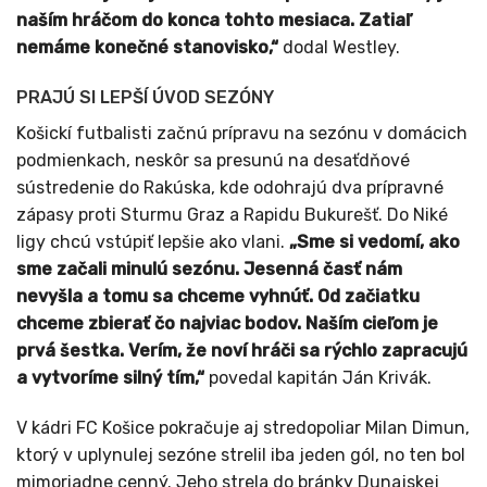
naším hráčom do konca tohto mesiaca. Zatiaľ
nemáme konečné stanovisko,“
dodal Westley.
PRAJÚ SI LEPŠÍ ÚVOD SEZÓNY
Košickí futbalisti začnú prípravu na sezónu v domácich
podmienkach, neskôr sa presunú na desaťdňové
sústredenie do Rakúska, kde odohrajú dva prípravné
zápasy proti Sturmu Graz a Rapidu Bukurešť. Do Niké
ligy chcú vstúpiť lepšie ako vlani.
„Sme si vedomí, ako
sme začali minulú sezónu. Jesenná časť nám
nevyšla a tomu sa chceme vyhnúť. Od začiatku
chceme zbierať čo najviac bodov. Naším cieľom je
prvá šestka. Verím, že noví hráči sa rýchlo zapracujú
a vytvoríme silný tím,“
povedal kapitán Ján Krivák.
V kádri FC Košice pokračuje aj stredopoliar Milan Dimun,
ktorý v uplynulej sezóne strelil iba jeden gól, no ten bol
mimoriadne cenný. Jeho strela do bránky Dunajskej