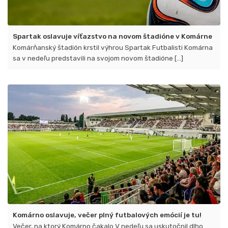
Spartak oslavuje víťazstvo na novom štadióne v Komárne
Komárňanský štadión krstil výhrou Spartak Futbalisti Komárna
sa v nedeľu predstavili na svojom novom štadióne [...]
Komárno oslavuje, večer plný futbalových emócií je tu!
Večer, na ktorý Komárno čakalo V nedeľu sa uskutočnil dlho