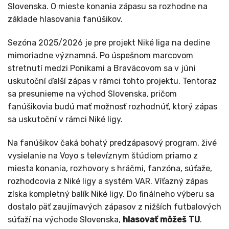
Slovenska. O mieste konania zápasu sa rozhodne na
základe hlasovania fanúšikov.
Sezóna 2025/2026 je pre projekt Niké liga na dedine
mimoriadne významná. Po úspešnom marcovom
stretnutí medzi Ponikami a Braväcovom sa v júni
uskutoční ďalší zápas v rámci tohto projektu. Tentoraz
sa presunieme na východ Slovenska, pričom
fanúšikovia budú mať možnosť rozhodnúť, ktorý zápas
sa uskutoční v rámci Niké ligy.
Na fanúšikov čaká bohatý predzápasový program, živé
vysielanie na Voyo s televíznym štúdiom priamo z
miesta konania, rozhovory s hráčmi, fanzóna, súťaže,
rozhodcovia z Niké ligy a systém VAR. Víťazný zápas
získa kompletný balík Niké ligy. Do finálneho výberu sa
dostalo päť zaujímavých zápasov z nižších futbalových
súťaží na východe Slovenska,
hlasovať môžeš TU
.