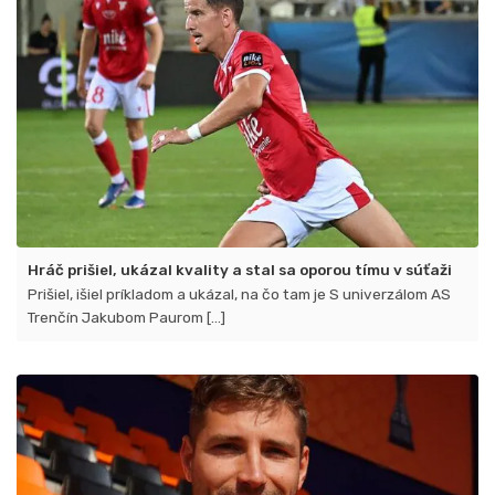
víťazstvá
Hráč prišiel, ukázal kvality a stal sa oporou tímu v súťaži
Prišiel, išiel príkladom a ukázal, na čo tam je S univerzálom AS
Trenčín Jakubom Paurom [...]