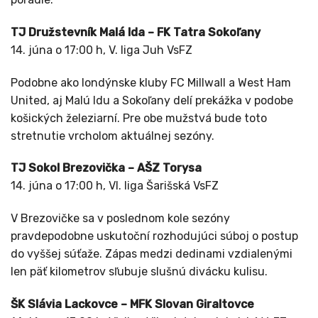
TJ Družstevník Malá Ida – FK Tatra Sokoľany
14. júna o 17:00 h, V. liga Juh VsFZ
Podobne ako londýnske kluby FC Millwall a West Ham
United, aj Malú Idu a Sokoľany delí prekážka v podobe
košických železiarní. Pre obe mužstvá bude toto
stretnutie vrcholom aktuálnej sezóny.
TJ Sokol Brezovička – AŠZ Torysa
14. júna o 17:00 h, VI. liga Šarišská VsFZ
V Brezovičke sa v poslednom kole sezóny
pravdepodobne uskutoční rozhodujúci súboj o postup
do vyššej súťaže. Zápas medzi dedinami vzdialenými
len päť kilometrov sľubuje slušnú divácku kulisu.
ŠK Slávia Lackovce – MFK Slovan Giraltovce