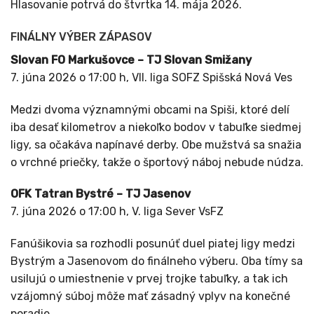
Hlasovanie potrvá do štvrtka 14. mája 2026.
FINÁLNY VÝBER ZÁPASOV
Slovan FO Markušovce – TJ Slovan Smižany
7. júna 2026 o 17:00 h, VII. liga SOFZ Spišská Nová Ves
Medzi dvoma významnými obcami na Spiši, ktoré delí
iba desať kilometrov a niekoľko bodov v tabuľke siedmej
ligy, sa očakáva napínavé derby. Obe mužstvá sa snažia
o vrchné priečky, takže o športový náboj nebude núdza.
OFK Tatran Bystré – TJ Jasenov
7. júna 2026 o 17:00 h, V. liga Sever VsFZ
Fanúšikovia sa rozhodli posunúť duel piatej ligy medzi
Bystrým a Jasenovom do finálneho výberu. Oba tímy sa
usilujú o umiestnenie v prvej trojke tabuľky, a tak ich
vzájomný súboj môže mať zásadný vplyv na konečné
poradie.