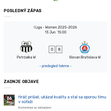
POSLEDNÝ ZÁPAS
I Liga - Women 2025-2026
13 Jun
15:00
0
8
Petržalka W
Slovan Bratislava W
- predogled tekme -
ZADNJE OBJAVE
Hráč prišiel, ukázal kvality a stal sa oporou tímu
06
v súťaži
Avg
Komentarji so izklopljeni
za