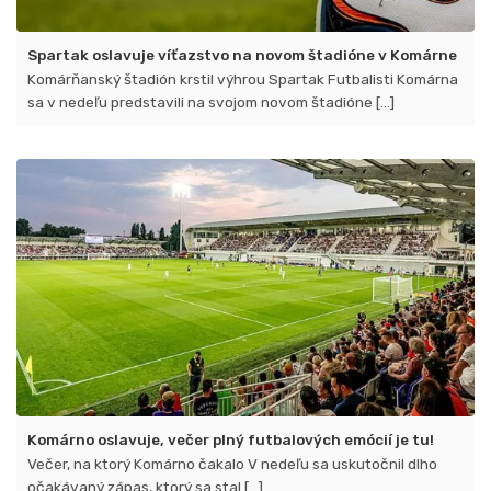
Spartak oslavuje víťazstvo na novom štadióne v Komárne
Komárňanský štadión krstil výhrou Spartak Futbalisti Komárna
sa v nedeľu predstavili na svojom novom štadióne [...]
Komárno oslavuje, večer plný futbalových emócií je tu!
Večer, na ktorý Komárno čakalo V nedeľu sa uskutočnil dlho
očakávaný zápas, ktorý sa stal [...]