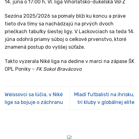
14. júna o 17:00 h, VI. liga Vihorlatsko-dukelská VsFZ
Sezóna 2025/2026 sa pomaly blíži ku koncu a práve
tieto dva tímy sa nachádzajú na prvých dvoch
priečkach tabuľky šiestej ligy. V Lackovciach sa teda 14.
júna odohrá priamy súboj o celkové prvenstvo, ktoré
znamená postup do vyššej súťaže.
Takto vyzerala Niké liga na dedine v marci na zápase ŠK
OPL Poniky –
FK Sokol Braväcovo
Weissovci sa lúčia, v Niké
Mladí futbalisti na ihrisku,
lige sa bojuje o záchranu
tri kluby v globálnej elite