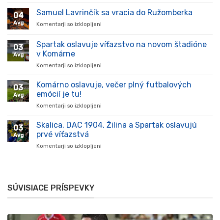
Hráč
prišiel,
Samuel Lavrinčík sa vracia do Ružomberka
04
ukázal
Avg
Komentarji so izklopljeni
za
kvality
Samuel
a
Lavrinčík
Spartak oslavuje víťazstvo na novom štadióne
stal
03
sa
sa
v Komárne
Avg
vracia
oporou
Komentarji so izklopljeni
za
do
tímu
Spartak
Ružomberka
v
oslavuje
Komárno oslavuje, večer plný futbalových
súťaži
03
víťazstvo
emócií je tu!
Avg
na
Komentarji so izklopljeni
za
novom
Komárno
štadióne
oslavuje,
Skalica, DAC 1904, Žilina a Spartak oslavujú
v
03
večer
Komárne
prvé víťazstvá
Avg
plný
Komentarji so izklopljeni
za
futbalových
Skalica,
emócií
DAC
je
1904,
tu!
Žilina
SÚVISIACE PRÍSPEVKY
a
Spartak
oslavujú
prvé