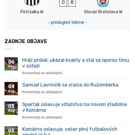
0
8
Petržalka W
Slovan Bratislava W
- predogled tekme -
ZADNJE OBJAVE
Hráč prišiel, ukázal kvality a stal sa oporou tímu
06
v súťaži
Avg
Komentarji so izklopljeni
za
Hráč
prišiel,
Samuel Lavrinčík sa vracia do Ružomberka
04
ukázal
Avg
Komentarji so izklopljeni
za
kvality
Samuel
a
Lavrinčík
Spartak oslavuje víťazstvo na novom štadióne
stal
03
sa
sa
v Komárne
Avg
vracia
oporou
Komentarji so izklopljeni
za
do
tímu
Spartak
Ružomberka
v
oslavuje
Komárno oslavuje, večer plný futbalových
súťaži
03
víťazstvo
emócií je tu!