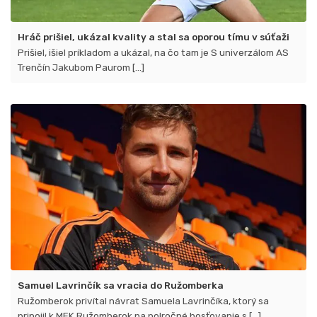
Hráč prišiel, ukázal kvality a stal sa oporou tímu v súťaži
Prišiel, išiel príkladom a ukázal, na čo tam je S univerzálom AS
Trenčín Jakubom Paurom [...]
Samuel Lavrinčík sa vracia do Ružomberka
Ružomberok privítal návrat Samuela Lavrinčíka​, ktorý sa
pripojil k MFK Ružomberok na polročné hosťovanie s [...]