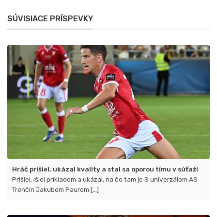
1904,
tu!
Žilina
SÚVISIACE PRÍSPEVKY
a
Spartak
oslavujú
prvé
víťazstvá
Hráč prišiel, ukázal kvality a stal sa oporou tímu v súťaži
Prišiel, išiel príkladom a ukázal, na čo tam je S univerzálom AS
Trenčín Jakubom Paurom [...]