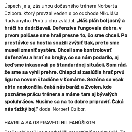
Úspech je aj zásluhou dočasného trénera Norberta
Czibora, ktorý prevzal vedenie po odchode Mikuláša
Radványiho. Prvú úlohu zvládol.
„Náš plán bol jasný a
hráči ho dodržiavali. Defenzíva fungovala dobre, v
prvom polčase sme hrali presne to, čo sme chceli. Po
prestávke sa hostia snažili zvýšiť tlak, preto sme
museli zmeniť systém. Chceli sme kontrolovať
defenzívu a hrať na brejky, čo sa nám podarilo, aj
keď sme inkasovali po štandardnej situácii. Som rád,
že sme sa vyhli prehre. Chlapci si zaslúžia hrať prvú
ligu na novom štadióne v Komárne. Sezóna sa však
ešte neskončila, čaká nás baráž a Zvolen, kde
poznáme prácu trénera a máme tam aj bývalých
spoluhráčov. Musíme sa na to dobre pripraviť. Čaká
nás ťažký boj,“
dodal Norbert Czibor.
HAVRILA SA OSPRAVEDLNIL FANÚŠIKOM