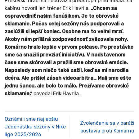
Prešovskí hráči sa neodvážili predstúpiť pred médiá. Za
kabínu hovoril len tréner Erik Havrila.
„Chcem sa
ospravedlniť našim fanúšikom. Je to obrovské
sklamanie. Počas celej sezóny nás podporovali a
zaslúžili si lepší koniec. Osobne ma to veľmi mrzí.
Akoby nám prílišná zodpovednosť zväzovala nohy.
Komárno hralo lepšie v prvom polčase. Po prestávke
sme sa snažili prevziať iniciatívu. V nadstavenom
čase sme skórovali a prežili sme obrovské emócie.
Naposledy som niečo také zažil, keď sa mi narodila
dcéra. Ale prišiel zásah videoarbitra… Mali sme ešte
jednu šancu, ale bolo to málo. Prežívame obrovské
sklamanie,“
povedal Erik Havrila.
Oznámili sme najlepšiu
Zvolenčania sa v baráži
Jedenástku sezóny v Niké
postavia proti Komárnu
lige 2025/2026