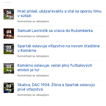
Hráč prišiel, ukázal kvality a stal sa oporou tímu
06
v súťaži
Avg
Komentarji so izklopljeni
za
Hráč
prišiel,
Samuel Lavrinčík sa vracia do Ružomberka
04
ukázal
Avg
Komentarji so izklopljeni
za
kvality
Samuel
a
Lavrinčík
Spartak oslavuje víťazstvo na novom štadióne
stal
03
sa
sa
v Komárne
Avg
vracia
oporou
Komentarji so izklopljeni
za
do
tímu
Spartak
Ružomberka
v
oslavuje
Komárno oslavuje, večer plný futbalových
súťaži
03
víťazstvo
emócií je tu!
Avg
na
Komentarji so izklopljeni
za
novom
Komárno
štadióne
oslavuje,
Skalica, DAC 1904, Žilina a Spartak oslavujú
v
03
večer
Komárne
prvé víťazstvá
Avg
plný
Komentarji so izklopljeni
za
futbalových
Skalica,
emócií
DAC
je