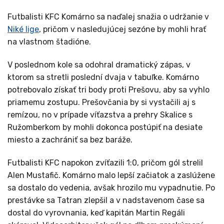
Futbalisti KFC Komárno sa naďalej snažia o udržanie v
Niké lige
, pričom v nasledujúcej sezóne by mohli hrať
na vlastnom štadióne.
V poslednom kole sa odohral dramatický zápas, v
ktorom sa stretli poslední dvaja v tabuľke. Komárno
potrebovalo získať tri body proti Prešovu, aby sa vyhlo
priamemu zostupu. Prešovčania by si vystačili aj s
remízou, no v prípade víťazstva a prehry Skalice s
Ružomberkom by mohli dokonca postúpiť na desiate
miesto a zachrániť sa bez baráže.
Futbalisti KFC napokon zvíťazili 1:0, pričom gól strelil
Alen Mustafič. Komárno malo lepší začiatok a zaslúžene
sa dostalo do vedenia, avšak hrozilo mu vypadnutie. Po
prestávke sa Tatran zlepšil a v nadstavenom čase sa
dostal do vyrovnania, keď kapitán Martin Regáli