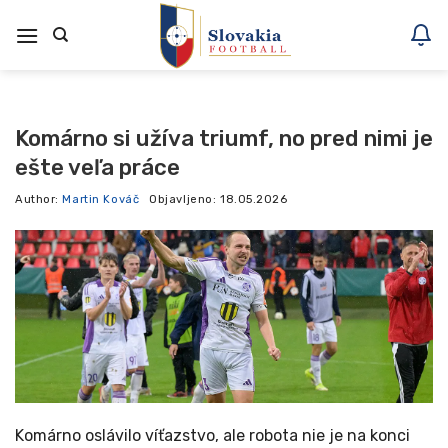
Skoči
na
vsebino
Komárno si užíva triumf, no pred nimi je
ešte veľa práce
Author:
Martin Kováč
Objavljeno:
18.05.2026
Komárno oslávilo víťazstvo, ale robota nie je na konci