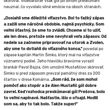
skóroval. Videoarbiter však gól po dlhom preskúmaní
neuznal, čo vyvolalo silné emócie na oboch stranách.
„Dosiahli sme dôležité víťazstvo. Bol to ťažký zápas
a zažili sme náročné obdobie, najmä psychicky. Som
veľmi šťastný, že sme to zvládli. Chceme si to užiť,
ale len dnes, pretože sme nevyhrali veľa zápasov. Od
nedele sa začneme pripravovať na utorok a Zvolen,
aby sme to dotiahli do víťazného konca,“
povedal po
zápase kapitán Martin Šimko, ktorý mal na víťazstve
významný podiel. Jeho hlavičku bravúrne vyrazil
brankár Pavol Bajza, čím umožnil Mustafičovi skórovať.
Šimko si pred zápasom prevzal pamätný dres za 200
štartov v drese Komárna.
„Som rád, že som mohol
pomôcť ako stopér a že Alen Mustafič gól dobre
zavrel. Keď rozhodca preskúmaval gól Prešova, bolo
to veľmi napínavé. Našťastie, išlo o ofsajd. Modlil
som sa, aby to tak bolo. Takže super!“