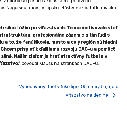
. V minulosti pôsobil ako asistent pri dvoch
vi Nagelsmannovi, v Lipsku. Následne viedol kluby ako
ch silnú túžbu po víťazstvách. To ma motivovalo stať
nfraštruktúru, profesionálne zázemie a tím ľudí s
 a to, že fanúšikovia, mesto a celý región sú hladní
. Chcem prispieť k ďalšiemu rozvoju DAC-u a pomôcť
silné. Naším cieľom je hrať atraktívny futbal a v
íťazstvo,“
povedal Klauss na stránkach DAC-u.
Vyhecovaný duel v Niké lige: Oba tímy bojujú o
víťazstvo na dedine