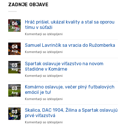
ZADNJE OBJAVE
Hráč prišiel, ukázal kvality a stal sa oporou
06
tímu v súťaži
Avg
Komentarji so izklopljeni
za
Hráč
prišiel,
Samuel Lavrinčík sa vracia do Ružomberka
04
ukázal
Avg
Komentarji so izklopljeni
za
kvality
Samuel
a
Lavrinčík
Spartak oslavuje víťazstvo na novom
stal
03
sa
sa
štadióne v Komárne
Avg
vracia
oporou
Komentarji so izklopljeni
za
do
tímu
Spartak
Ružomberka
v
oslavuje
Komárno oslavuje, večer plný futbalových
súťaži
03
víťazstvo
emócií je tu!
Avg
na
Komentarji so izklopljeni
za
novom
Komárno
štadióne
oslavuje,
Skalica, DAC 1904, Žilina a Spartak oslavujú
v
03
večer
Komárne
prvé víťazstvá
Avg
plný
Komentarji so izklopljeni
za
futbalových