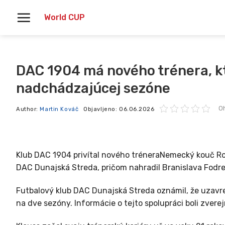
Skoči
World CUP
na
vsebino
DAC 1904 má nového trénera, kt
nadchádzajúcej sezóne
O
Author:
Martin Kováč
Objavljeno:
06.06.2026
Klub DAC 1904 privítal nového tréneraNemecký kouč Ro
DAC Dunajská Streda, pričom nahradil Branislava Fodrek
Futbalový klub DAC Dunajská Streda oznámil, že uzavr
na dve sezóny. Informácie o tejto spolupráci boli zvere