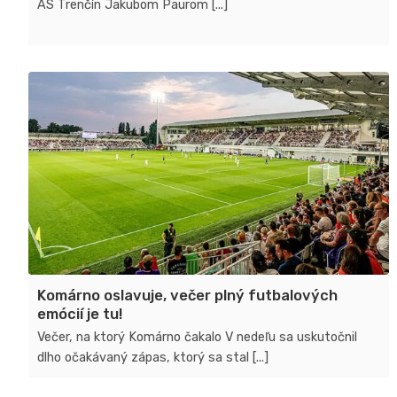
AS Trenčín Jakubom Paurom [...]
Komárno oslavuje, večer plný futbalových
emócií je tu!
Večer, na ktorý Komárno čakalo V nedeľu sa uskutočnil
dlho očakávaný zápas, ktorý sa stal [...]