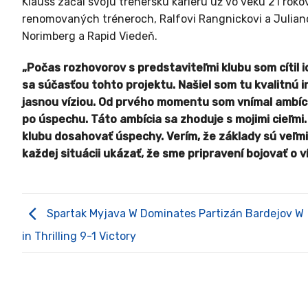
Klauss začal svoju trénerskú kariéru už vo veku 21 rokov
renomovaných tréneroch, Ralfovi Rangnickovi a Juliano
Norimberg a Rapid Viedeň.
„Počas rozhovorov s predstaviteľmi klubu som cítil i
sa súčasťou tohto projektu. Našiel som tu kvalitnú i
jasnou víziou. Od prvého momentu som vnímal ambíciu
po úspechu. Táto ambícia sa zhoduje s mojimi cieľmi
klubu dosahovať úspechy. Verím, že základy sú veľmi 
každej situácii ukázať, že sme pripravení bojovať o v
Spartak Myjava W Dominates Partizán Bardejov W
in Thrilling 9-1 Victory