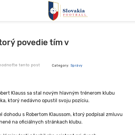
orý povedie tím v
hodnoťte tento post
Category:
Správy
bert Klauss sa stal novým hlavným trénerom klubu
a, ktorý nedávno opustil svoju pozíciu.
el dohodu s Robertom Klaussom, ktorý podpísal zmluvu
jnené na oficiálnych stránkach klubu.