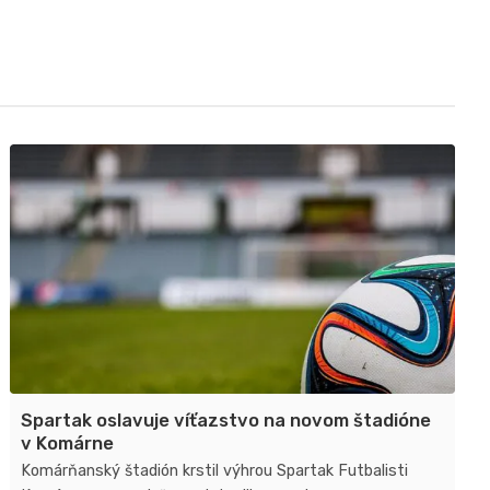
Skalica,
emócií
DAC
je
1904,
tu!
Žilina
a
Spartak
oslavujú
prvé
víťazstvá
Spartak oslavuje víťazstvo na novom štadióne
v Komárne
Komárňanský štadión krstil výhrou Spartak Futbalisti