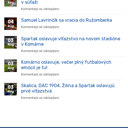
v súťaži
Avg
Komentarji so izklopljeni
za
Hráč
prišiel,
Samuel Lavrinčík sa vracia do Ružomberka
04
ukázal
Avg
Komentarji so izklopljeni
za
kvality
Samuel
a
Lavrinčík
Spartak oslavuje víťazstvo na novom štadióne
stal
03
sa
sa
v Komárne
Avg
vracia
oporou
Komentarji so izklopljeni
za
do
tímu
Spartak
Ružomberka
v
oslavuje
Komárno oslavuje, večer plný futbalových
súťaži
03
víťazstvo
emócií je tu!
Avg
na
Komentarji so izklopljeni
za
novom
Komárno
štadióne
oslavuje,
Skalica, DAC 1904, Žilina a Spartak oslavujú
v
03
večer
Komárne
prvé víťazstvá
Avg
plný
Komentarji so izklopljeni
za
futbalových
Skalica,
emócií
DAC
je
1904,
tu!
Žilina
a
Spartak