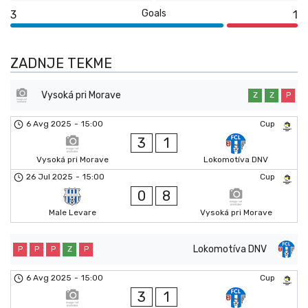
Goals
3
1
ZADNJE TEKME
Vysoká pri Morave
Z
Z
P
6 Avg 2025
-
15:00
Cup
3
1
Vysoká pri Morave
Lokomotíva DNV
26 Jul 2025
-
15:00
Cup
0
8
Male Levare
Vysoká pri Morave
Lokomotíva DNV
P
P
P
Z
P
6 Avg 2025
-
15:00
Cup
3
1