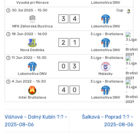
Vysoká pri Morave
Lokomotíva DNV
30 Jul 2025
-
15:30
Cup
3
4
MFK Záhorská Bystrica
Lokomotíva DNV
18 Jun 2022
-
16:00
3.Liga - Bratislava
2
1
Nová Dedinka
Lokomotíva DNV
11 Jun 2022
-
15:30
3.Liga - Bratislava
0
3
Lokomotíva DNV
Malacky
4 Jun 2022
-
15:30
3.Liga - Bratislava
4
0
Inter Bratislava
Lokomotíva DNV
Višňové – Dolný Kubín ?:? –
Šalková – Poprad ?:? –
2025-08-06
2025-08-06