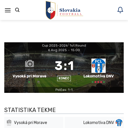
Skoči
na
vsebino
Cup 2025-2026
|
1st Round
6 Avg 2025
-
15:00
3
:
1
Vysoká pri Morave
Lokomotíva DNV
KONEC
Polčas: 1-1
STATISTIKA TEKME
Vysoká pri Morave
Lokomotíva DNV