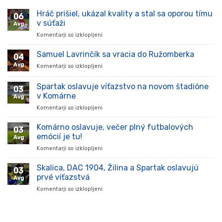
Hráč prišiel, ukázal kvality a stal sa oporou tímu
06
v súťaži
Avg
Komentarji so izklopljeni
za
Hráč
prišiel,
Samuel Lavrinčík sa vracia do Ružomberka
04
ukázal
Avg
Komentarji so izklopljeni
za
kvality
Samuel
a
Lavrinčík
Spartak oslavuje víťazstvo na novom štadióne
stal
03
sa
sa
v Komárne
Avg
vracia
oporou
Komentarji so izklopljeni
za
do
tímu
Spartak
Ružomberka
v
oslavuje
Komárno oslavuje, večer plný futbalových
súťaži
03
víťazstvo
emócií je tu!
Avg
na
Komentarji so izklopljeni
za
novom
Komárno
štadióne
oslavuje,
Skalica, DAC 1904, Žilina a Spartak oslavujú
v
03
večer
Komárne
prvé víťazstvá
Avg
plný
Komentarji so izklopljeni
za
futbalových
Skalica,
emócií
DAC
je
1904,
tu!