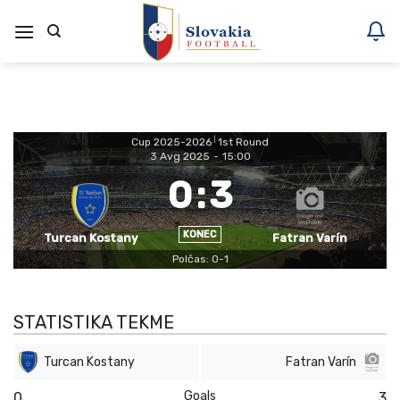
Skoči
na
vsebino
Cup 2025-2026
|
1st Round
3 Avg 2025
-
15:00
0
:
3
KONEC
Turcan Kostany
Fatran Varín
Polčas: 0-1
STATISTIKA TEKME
Turcan Kostany
Fatran Varín
Goals
0
3