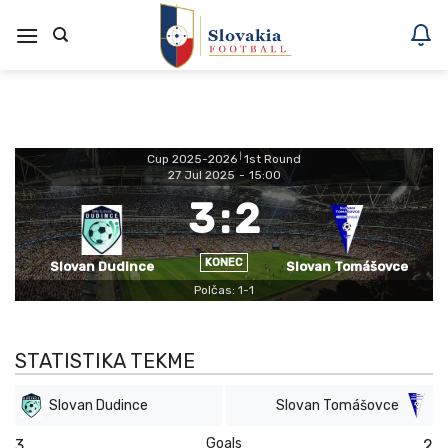
Skoči
na
vsebino
Cup 2025-2026
|
1st Round
27 Jul 2025
-
15:00
3
:
2
KONEC
Slovan Dudince
Slovan Tomášovce
Polčas: 1-1
STATISTIKA TEKME
Slovan Dudince
Slovan Tomášovce
Goals
3
2