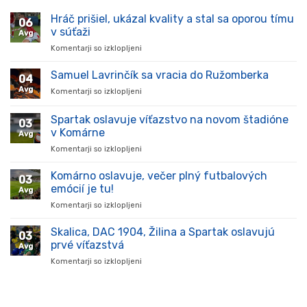
Hráč prišiel, ukázal kvality a stal sa oporou tímu
06
v súťaži
Avg
Komentarji so izklopljeni
za
Hráč
prišiel,
Samuel Lavrinčík sa vracia do Ružomberka
04
ukázal
Avg
Komentarji so izklopljeni
za
kvality
Samuel
a
Lavrinčík
Spartak oslavuje víťazstvo na novom štadióne
stal
03
sa
sa
v Komárne
Avg
vracia
oporou
Komentarji so izklopljeni
za
do
tímu
Spartak
Ružomberka
v
oslavuje
Komárno oslavuje, večer plný futbalových
súťaži
03
víťazstvo
emócií je tu!
Avg
na
Komentarji so izklopljeni
za
novom
Komárno
štadióne
oslavuje,
Skalica, DAC 1904, Žilina a Spartak oslavujú
v
03
večer
Komárne
prvé víťazstvá
Avg
plný
Komentarji so izklopljeni
za
futbalových
Skalica,
emócií
DAC
je
1904,
tu!