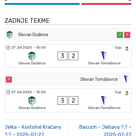
ZADNJE TEKME
Slovan Dudince
Z
P
27 Jul 2025
-
15:00
Cup
3
2
Slovan Dudince
Slovan Tomášovce
Slovan Tomášovce
P
27 Jul 2025
-
15:00
Cup
3
2
Slovan Dudince
Slovan Tomášovce
Jelka – Kostolné Kračany
Bacúch – Jelšava ?:? –
?:? – 2025-07-27
2025-07-27