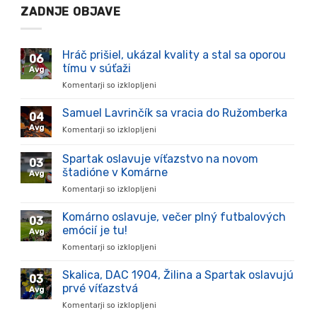
ZADNJE OBJAVE
Hráč prišiel, ukázal kvality a stal sa oporou
06
tímu v súťaži
Avg
Komentarji so izklopljeni
za
Hráč
prišiel,
Samuel Lavrinčík sa vracia do Ružomberka
04
ukázal
Avg
Komentarji so izklopljeni
za
kvality
Samuel
a
Lavrinčík
Spartak oslavuje víťazstvo na novom
stal
03
sa
sa
štadióne v Komárne
Avg
vracia
oporou
Komentarji so izklopljeni
za
do
tímu
Spartak
Ružomberka
v
oslavuje
Komárno oslavuje, večer plný futbalových
súťaži
03
víťazstvo
emócií je tu!
Avg
na
Komentarji so izklopljeni
za
novom
Komárno
štadióne
oslavuje,
Skalica, DAC 1904, Žilina a Spartak oslavujú
v
03
večer
Komárne
prvé víťazstvá
Avg
plný
Komentarji so izklopljeni
za
futbalových