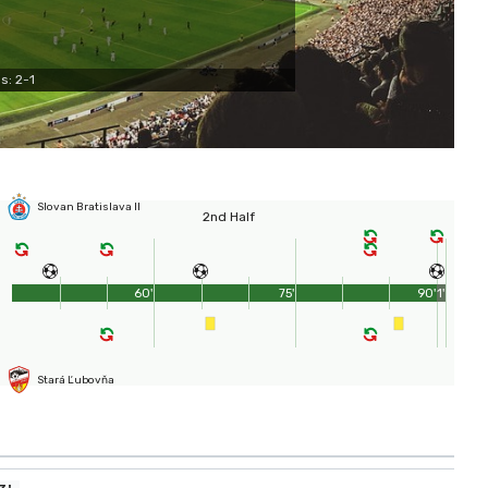
s: 2-1
Slovan Bratislava II
2nd Half
60'
75'
90'
1'
Stará Ľubovňa