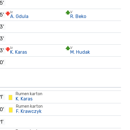
5'
Iz
V
5'
A. Gdula
R. Beko
3'
3'
Iz
V
3'
K. Karas
M. Hudak
0'
Rumen karton
1'
K. Karas
Rumen karton
0'
F. Krawczyk
1'