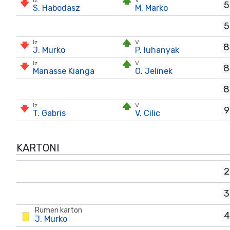
Iz
V
5
S. Habodasz
M. Marko
5
Iz
V
8
J. Murko
P. Iuhanyak
Iz
V
8
Manasse Kianga
O. Jelinek
8
Iz
V
9
T. Gabris
V. Cilic
KARTONI
2
3
Rumen karton
4
J. Murko