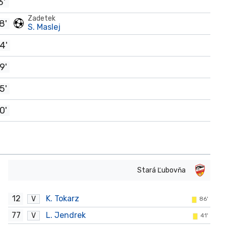
3'
Zadetek
8'
S. Maslej
4'
9'
5'
0'
Stará Ľubovňa
12
K. Tokarz
V
86'
77
L. Jendrek
V
41'