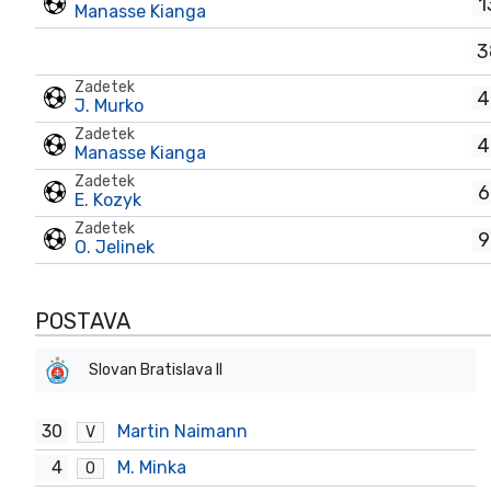
1
Manasse Kianga
3
Zadetek
4
J. Murko
Zadetek
4
Manasse Kianga
Zadetek
6
E. Kozyk
Zadetek
9
O. Jelinek
POSTAVA
Slovan Bratislava II
30
Martin Naimann
V
4
M. Minka
O