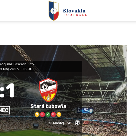
Regular Season - 29
8 Maj 2026
-
15:00
:
1
Stará Ľubovňa
NEC
N
P
Z
P
N
S. Maslej
38'