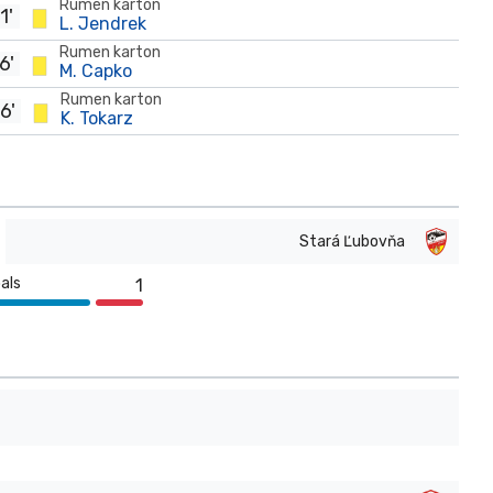
Rumen karton
1'
L. Jendrek
Rumen karton
6'
M. Capko
Rumen karton
6'
K. Tokarz
Stará Ľubovňa
als
1