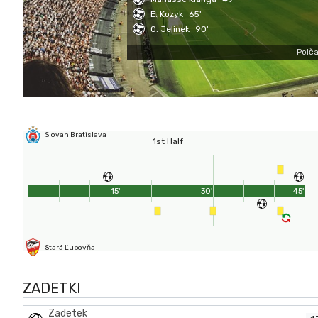
E. Kozyk
65'
O. Jelinek
90'
Polča
Slovan Bratislava II
1st Half
15'
30'
45'
Stará Ľubovňa
ZADETKI
Zadetek