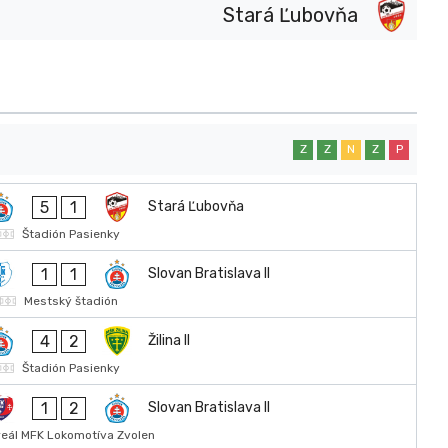
Stará Ľubovňa
Z
Z
N
Z
P
5
1
Stará Ľubovňa
Štadión Pasienky
1
1
Slovan Bratislava II
Mestský štadión
4
2
Žilina II
Štadión Pasienky
1
2
Slovan Bratislava II
reál MFK Lokomotíva Zvolen