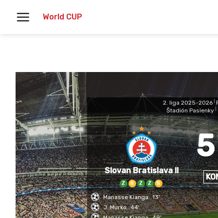
Skoči
World CUP
na
vsebino
2. liga 2025-2026
|
Štadión Pasienky
|
5
Slovan Bratislava II
KO
Z
N
Z
Z
N
Manasse Kianga
13'
J. Murko
44'
Manasse Kianga
49'