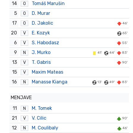
14
Tomáš Marušin
O
5
D. Murar
O
17
D. Jakolic
O
46'
20
E. Kozyk
V
65'
6
S. Habodasz
V
55'
9
J. Murko
N
41'
44'
83'
13
T. Gabris
V
90'
15
Maxim Mateas
V
16
Manasse Kianga
N
13'
49'
83'
MENJAVE
11
M. Tomek
N
21
V. Cilic
V
90'
12
M. Coulibaly
N
46'