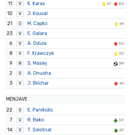
11
K. Karas
V
21'
83'
10
J. Kousal
V
21
M. Capko
O
66'
23
E. Galara
V
6
A. Gdula
V
55'
8
F. Krawczyk
V
30'
9
S. Maslej
N
38'
2
A. Onuoha
O
3
J. Blichar
V
42'
MENJAVE
22
E. Panikidis
O
7
R. Beko
V
55'
14
T. Solotruk
V
42'