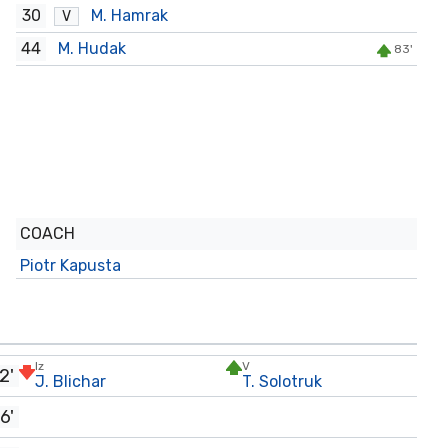
30
M. Hamrak
V
44
M. Hudak
83'
COACH
Piotr Kapusta
Iz
V
2'
J. Blichar
T. Solotruk
6'