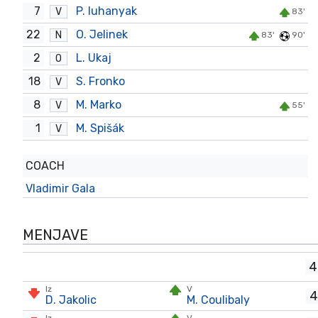
7
P. Iuhanyak
V
83'
22
O. Jelinek
N
83'
90'
2
L. Ukaj
O
18
S. Fronko
V
8
M. Marko
V
55'
1
M. Spišák
V
COACH
Vladimir Gala
MENJAVE
4
Iz
V
4
D. Jakolic
M. Coulibaly