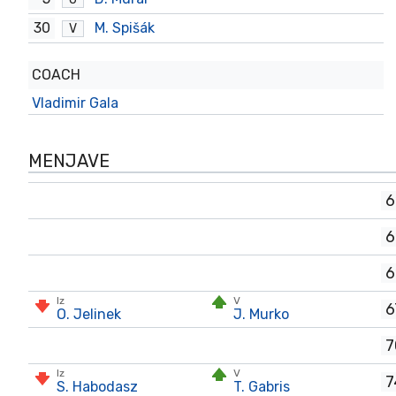
30
M. Spišák
V
COACH
Vladimir Gala
MENJAVE
6
6
6
Iz
V
6
O. Jelinek
J. Murko
7
Iz
V
7
S. Habodasz
T. Gabris