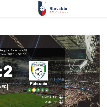
Regular Season - 15
2 Nov 2025
-
09:30
:
2
Pohronie
NEC
Z
N
Z
Z
Z
T. Diviš
66'
T. Diviš
77'