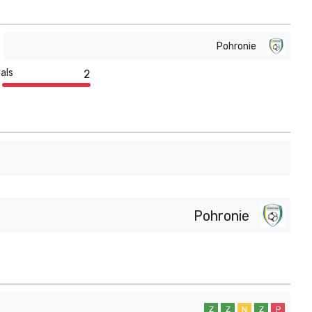
Pohronie
als
2
Pohronie
Z
Z
N
Z
P