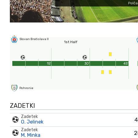
Polča
Slovan Bratislava II
1st Half
15'
30'
45'
Pohronie
ZADETKI
Zadetek
4
O. Jelinek
Zadetek
2
M. Minka