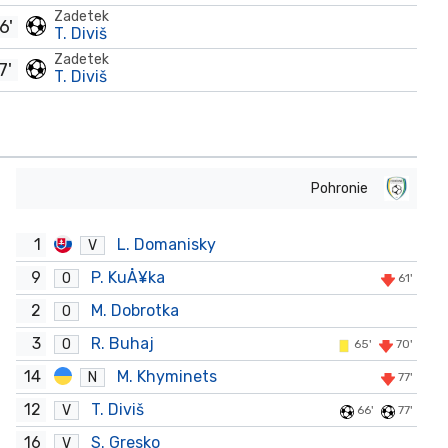
Zadetek
6'
T. Diviš
Zadetek
7'
T. Diviš
Pohronie
1
L. Domanisky
V
9
P. KuÅ¥ka
O
61'
2
M. Dobrotka
O
3
R. Buhaj
O
65'
70'
14
M. Khyminets
N
77'
12
T. Diviš
V
66'
77'
16
S. Gresko
V