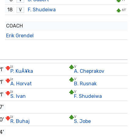
18
F. Shudeiwa
V
61'
COACH
Erik Grendel
Iz
V
1'
P. KuÅ¥ka
A. Cheprakov
Iz
V
1'
A. Horvat
B. Rusnak
Iz
V
1'
S. Ivan
F. Shudeiwa
7'
Iz
V
0'
R. Buhaj
S. Jobe
4'