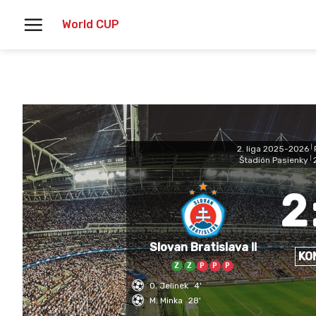
Skoči
World CUP
na
vsebino
2. liga 2025-2026
|
Štadión Pasienky
|
2
Slovan Bratislava II
KO
Z
Z
P
P
P
O. Jelinek
4'
M. Minka
28'