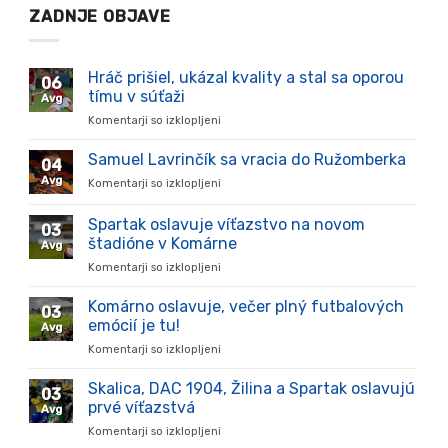
ZADNJE OBJAVE
Hráč prišiel, ukázal kvality a stal sa oporou
06
tímu v súťaži
Avg
Komentarji so izklopljeni
za
Hráč
prišiel,
Samuel Lavrinčík sa vracia do Ružomberka
04
ukázal
Avg
Komentarji so izklopljeni
za
kvality
Samuel
a
Lavrinčík
Spartak oslavuje víťazstvo na novom
stal
03
sa
sa
štadióne v Komárne
Avg
vracia
oporou
Komentarji so izklopljeni
za
do
tímu
Spartak
Ružomberka
v
oslavuje
Komárno oslavuje, večer plný futbalových
súťaži
03
víťazstvo
emócií je tu!
Avg
na
Komentarji so izklopljeni
za
novom
Komárno
štadióne
oslavuje,
Skalica, DAC 1904, Žilina a Spartak oslavujú
v
03
večer
Komárne
prvé víťazstvá
Avg
plný
Komentarji so izklopljeni
za
futbalových