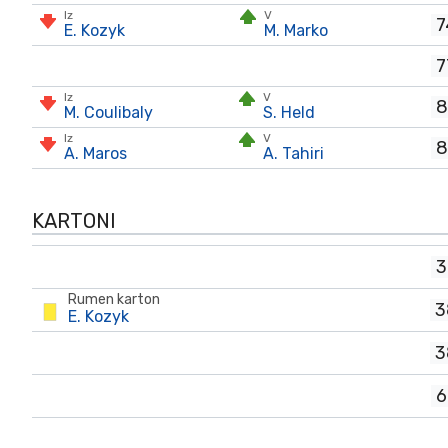
Iz
V
7
E. Kozyk
M. Marko
7
Iz
V
8
M. Coulibaly
S. Held
Iz
V
8
A. Maros
A. Tahiri
KARTONI
3
Rumen karton
3
E. Kozyk
3
6