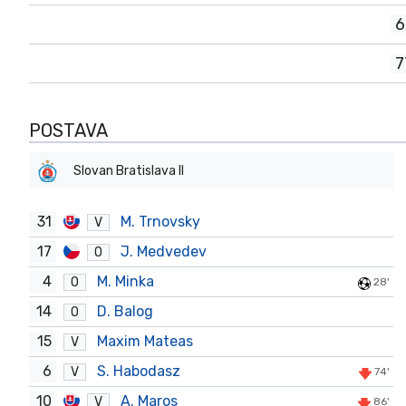
6
7
POSTAVA
Slovan Bratislava II
31
M. Trnovsky
V
17
J. Medvedev
O
4
M. Minka
O
28'
14
D. Balog
O
15
Maxim Mateas
V
6
S. Habodasz
V
74'
10
A. Maros
V
86'