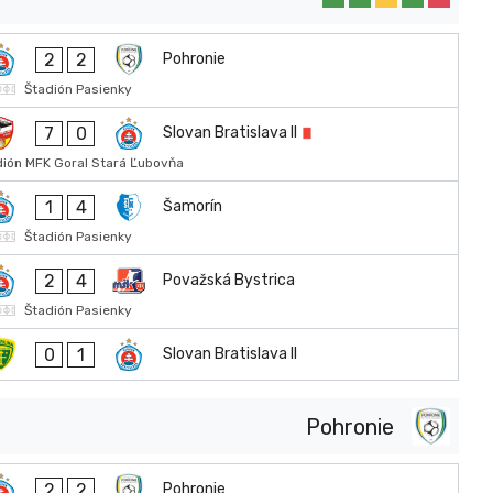
2
2
Pohronie
Štadión Pasienky
7
0
Slovan Bratislava II
dión MFK Goral Stará Ľubovňa
1
4
Šamorín
Štadión Pasienky
2
4
Považská Bystrica
Štadión Pasienky
0
1
Slovan Bratislava II
Pohronie
2
2
Pohronie