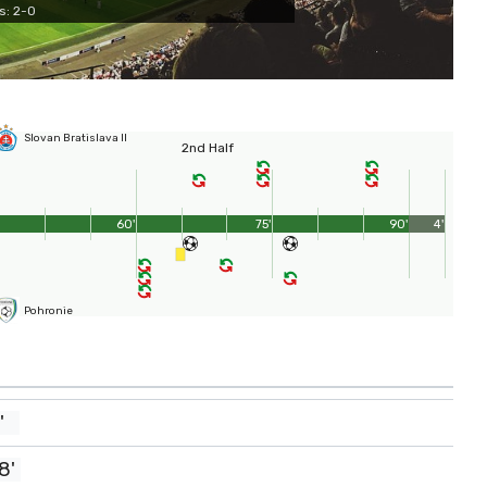
s: 2-0
Slovan Bratislava II
2nd Half
60'
75'
90'
4'
Pohronie
'
8'