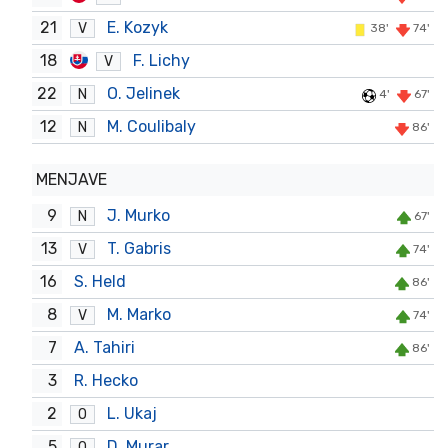
21
E. Kozyk
V
38'
74'
18
F. Lichy
V
22
O. Jelinek
N
4'
67'
12
M. Coulibaly
N
86'
MENJAVE
9
J. Murko
N
67'
13
T. Gabris
V
74'
16
S. Held
86'
8
M. Marko
V
74'
7
A. Tahiri
86'
3
R. Hecko
2
L. Ukaj
O
5
D. Murar
O