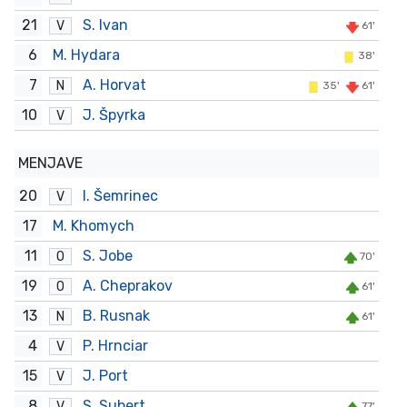
21
S. Ivan
V
61'
6
M. Hydara
38'
7
A. Horvat
N
35'
61'
10
J. Špyrka
V
MENJAVE
20
I. Šemrinec
V
17
M. Khomych
11
S. Jobe
O
70'
19
A. Cheprakov
O
61'
13
B. Rusnak
N
61'
4
P. Hrnciar
V
15
J. Port
V
8
S. Subert
V
77'