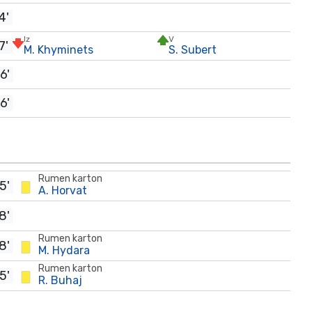
4'
Iz
V
7'
M. Khyminets
S. Subert
6'
6'
Rumen karton
5'
A. Horvat
8'
Rumen karton
8'
M. Hydara
Rumen karton
5'
R. Buhaj