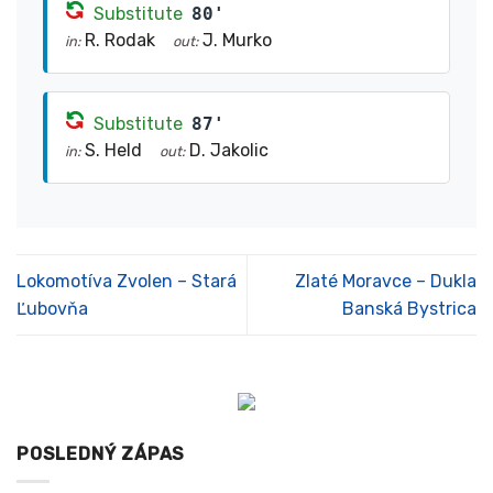
Substitute
80'
R. Rodak
J. Murko
in:
out:
Substitute
87'
S. Held
D. Jakolic
in:
out:
Lokomotíva Zvolen – Stará
Zlaté Moravce – Dukla
Ľubovňa
Banská Bystrica
POSLEDNÝ ZÁPAS