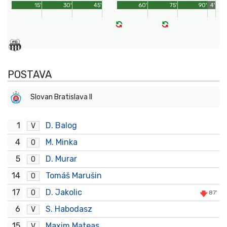
15'
30'
45'
60'
75'
90'
4'
POSTAVA
Slovan Bratislava II
1
D. Balog
V
4
M. Minka
O
5
D. Murar
O
14
Tomáš Marušin
O
17
D. Jakolic
O
87'
6
S. Habodasz
V
15
Maxim Mateas
V