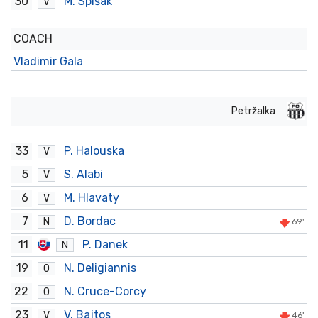
30
M. Spišák
V
COACH
Vladimir Gala
Petržalka
33
P. Halouska
V
5
S. Alabi
V
6
M. Hlavaty
V
7
D. Bordac
N
69'
11
P. Danek
N
19
N. Deligiannis
O
22
N. Cruce-Corcy
O
23
V. Bajtos
V
46'