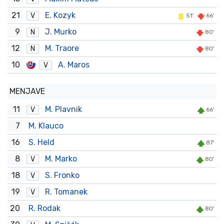
21
E. Kozyk
V
51'
66'
9
J. Murko
N
80'
12
M. Traore
N
80'
10
A. Maros
V
MENJAVE
11
M. Plavnik
V
66'
7
M. Klauco
16
S. Held
87'
8
M. Marko
V
80'
18
S. Fronko
V
19
R. Tomanek
V
20
R. Rodak
80'