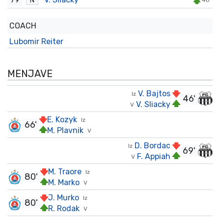
N
46'
COACH
Lubomir Reiter
MENJAVE
V. Bajtos
Iz
46'
V. Sliacky
V
E. Kozyk
Iz
66'
M. Plavnik
V
D. Bordac
Iz
69'
F. Appiah
V
M. Traore
Iz
80'
M. Marko
V
J. Murko
Iz
80'
R. Rodak
V