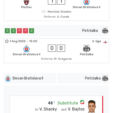
1
1
Púchov
Slovan Bratislava II
Mestský štadión
Referee:
A. Fusek
Petržalka
Z
Z
P
P
Z
1 Avg 2025
-
15:00
2. liga
0
0
Slovan Bratislava II
Petržalka
Referee:
M. Gregorec
Slovan Bratislava II
Petržalka
46'
Substitute
V. Sliacky
V. Bajtos
in:
out: