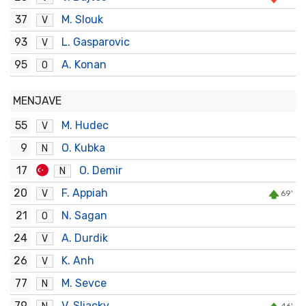
37
M. Slouk
V
93
L. Gasparovic
V
95
A. Konan
O
MENJAVE
55
M. Hudec
V
9
O. Kubka
N
17
O. Demir
N
20
F. Appiah
V
69'
21
N. Sagan
O
24
A. Durdik
V
26
K. Anh
V
77
M. Sevce
N
79
V. Sliacky