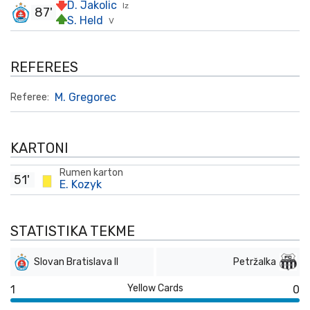
D. Jakolic
Iz
87'
S. Held
V
REFEREES
M. Gregorec
Referee:
KARTONI
Rumen karton
51'
E. Kozyk
STATISTIKA TEKME
Slovan Bratislava II
Petržalka
Yellow Cards
1
0