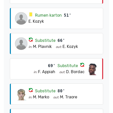
Rumen karton
51'
E. Kozyk
Substitute
66'
M. Plavnik
E. Kozyk
in:
out:
69'
Substitute
F. Appiah
D. Bordac
in:
out:
Substitute
80'
M. Marko
M. Traore
in:
out: