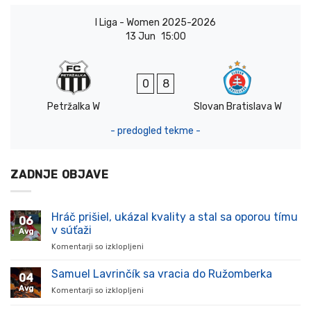
I Liga - Women 2025-2026
13 Jun
15:00
0
8
Petržalka W
Slovan Bratislava W
- predogled tekme -
ZADNJE OBJAVE
Hráč prišiel, ukázal kvality a stal sa oporou tímu
06
v súťaži
Avg
Komentarji so izklopljeni
za
Hráč
prišiel,
Samuel Lavrinčík sa vracia do Ružomberka
04
ukázal
Avg
Komentarji so izklopljeni
za
kvality
Samuel
a