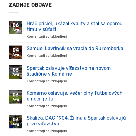
ZADNJE OBJAVE
Hráč prišiel, ukázal kvality a stal sa oporou
06
tímu v súťaži
Avg
Komentarji so izklopljeni
za
Hráč
prišiel,
Samuel Lavrinčík sa vracia do Ružomberka
04
ukázal
Avg
Komentarji so izklopljeni
za
kvality
Samuel
a
Lavrinčík
Spartak oslavuje víťazstvo na novom
stal
03
sa
sa
štadióne v Komárne
Avg
vracia
oporou
Komentarji so izklopljeni
za
do
tímu
Spartak
Ružomberka
v
oslavuje
Komárno oslavuje, večer plný futbalových
súťaži
03
víťazstvo
emócií je tu!
Avg
na
Komentarji so izklopljeni
za
novom
Komárno
štadióne
oslavuje,
Skalica, DAC 1904, Žilina a Spartak oslavujú
v
03
večer
Komárne
prvé víťazstvá
Avg
plný
Komentarji so izklopljeni
za
futbalových