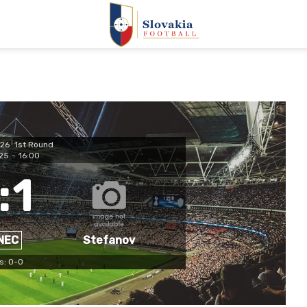
26
|
1st Round
025
-
16:00
:
1
NEC
Stefanov
s: 0-0