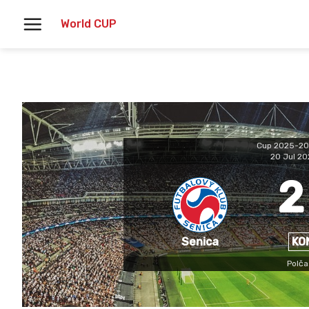
Skoči
World CUP
na
vsebino
Cup 2025-20
20 Jul 2
2
Senica
KO
Polča