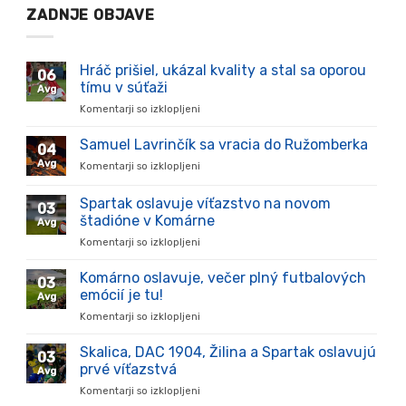
ZADNJE OBJAVE
Hráč prišiel, ukázal kvality a stal sa oporou
06
tímu v súťaži
Avg
Komentarji so izklopljeni
za
Hráč
prišiel,
Samuel Lavrinčík sa vracia do Ružomberka
04
ukázal
Avg
Komentarji so izklopljeni
za
kvality
Samuel
a
Lavrinčík
Spartak oslavuje víťazstvo na novom
stal
03
sa
sa
štadióne v Komárne
Avg
vracia
oporou
Komentarji so izklopljeni
za
do
tímu
Spartak
Ružomberka
v
oslavuje
Komárno oslavuje, večer plný futbalových
súťaži
03
víťazstvo
emócií je tu!
Avg
na
Komentarji so izklopljeni
za
novom
Komárno
štadióne
oslavuje,
Skalica, DAC 1904, Žilina a Spartak oslavujú
v
03
večer
Komárne
prvé víťazstvá
Avg
plný
Komentarji so izklopljeni
za
futbalových