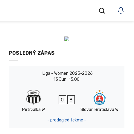
POSLEDNÝ ZÁPAS
I Liga - Women 2025-2026
13 Jun
15:00
0
8
Petržalka W
Slovan Bratislava W
- predogled tekme -