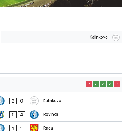
Kalinkovo
P
Z
Z
Z
P
2
0
Kalinkovo
0
4
Rovinka
1
1
Rača