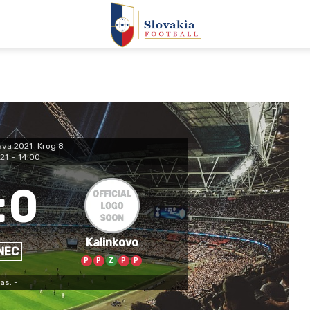
lava 2021
|
Krog 8
21
-
14:00
:
0
Kalinkovo
NEC
P
P
Z
P
P
as: -