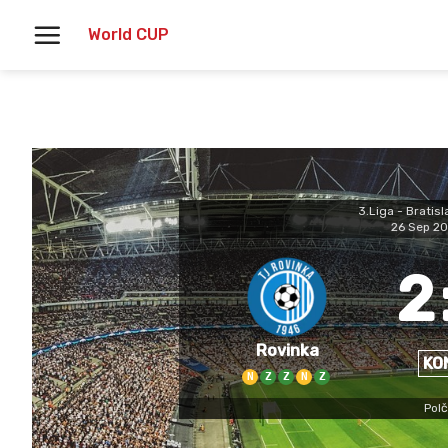
Skoči
World CUP
na
vsebino
3.Liga - Bratis
26 Sep 20
2
Rovinka
KO
N
Z
Z
N
Z
Polč