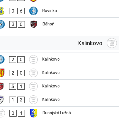
0
6
Rovinka
3
0
Báhoň
Kalinkovo
2
0
Kalinkovo
2
0
Kalinkovo
3
1
Kalinkovo
1
2
Kalinkovo
0
1
Dunajská Lužná