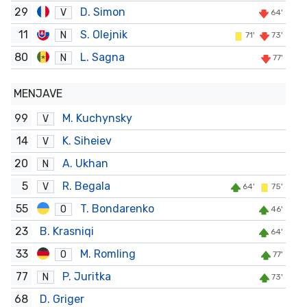
29
D. Simon
V
64'
11
S. Olejnik
N
71'
73'
80
L. Sagna
N
77'
MENJAVE
99
M. Kuchynsky
V
14
K. Siheiev
V
20
A. Ukhan
N
5
R. Begala
V
64'
75'
55
T. Bondarenko
O
46'
23
B. Krasniqi
64'
33
M. Romling
O
77'
77
P. Juritka
N
73'
68
D. Griger