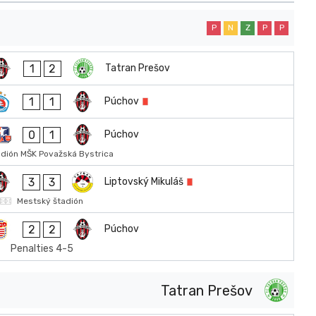
P
N
Z
P
P
1
2
Tatran Prešov
1
1
Púchov
0
1
Púchov
adión MŠK Považská Bystrica
3
3
Liptovský Mikuláš
Mestský štadión
2
2
Púchov
Penalties 4-5
Tatran Prešov