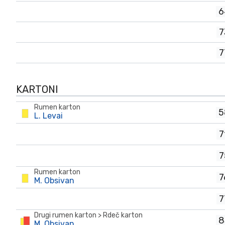
6
7
7
KARTONI
Rumen karton
5
L. Levai
7
7
Rumen karton
7
M. Obsivan
7
Drugi rumen karton > Rdeč karton
8
M. Obsivan