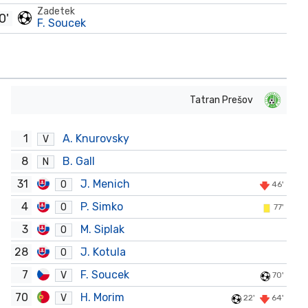
Zadetek
0'
F. Soucek
Tatran Prešov
1
A. Knurovsky
V
8
B. Gall
N
31
J. Menich
O
46'
4
P. Simko
O
77'
3
M. Siplak
O
28
J. Kotula
O
7
F. Soucek
V
70'
70
H. Morim
V
22'
64'