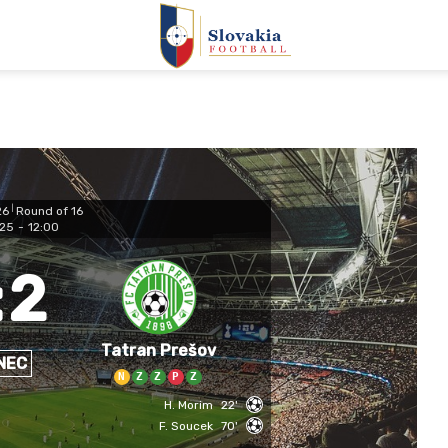
26
|
Round of 16
025
-
12:00
:
2
Tatran Prešov
NEC
N
Z
Z
P
Z
H. Morim
22'
F. Soucek
70'