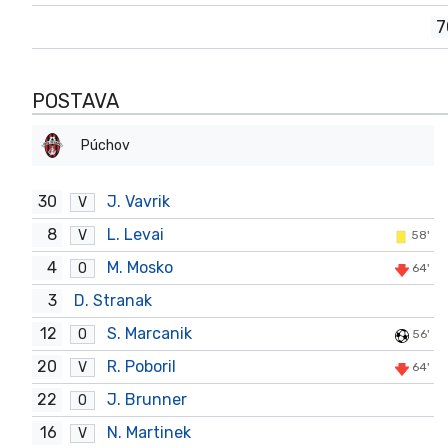
7
POSTAVA
Púchov
30
J. Vavrik
V
8
L. Levai
V
58'
4
M. Mosko
O
64'
3
D. Stranak
12
S. Marcanik
O
56'
20
R. Poboril
V
64'
22
J. Brunner
O
16
N. Martinek
V