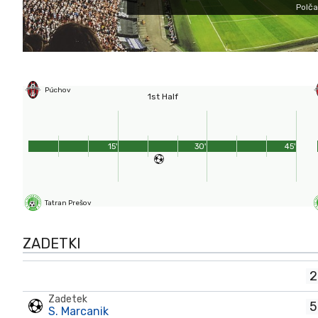
Polča
Púchov
1st Half
15'
30'
45'
Tatran Prešov
ZADETKI
2
Zadetek
5
S. Marcanik