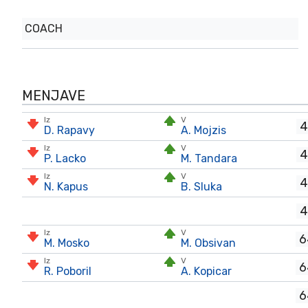
COACH
MENJAVE
Iz
V
4
D. Rapavy
A. Mojzis
Iz
V
4
P. Lacko
M. Tandara
Iz
V
4
N. Kapus
B. Sluka
4
Iz
V
6
M. Mosko
M. Obsivan
Iz
V
6
R. Poboril
A. Kopicar
6