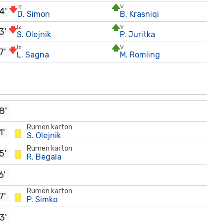
Iz
V
4'
D. Simon
B. Krasniqi
Iz
V
3'
S. Olejnik
P. Juritka
Iz
V
7'
L. Sagna
M. Romling
8'
Rumen karton
1'
S. Olejnik
Rumen karton
5'
R. Begala
6'
Rumen karton
7'
P. Simko
3'