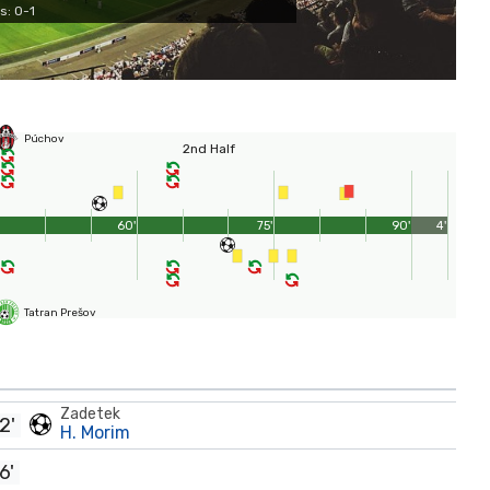
s: 0-1
Púchov
2nd Half
60'
75'
90'
4'
Tatran Prešov
Zadetek
2'
H. Morim
6'