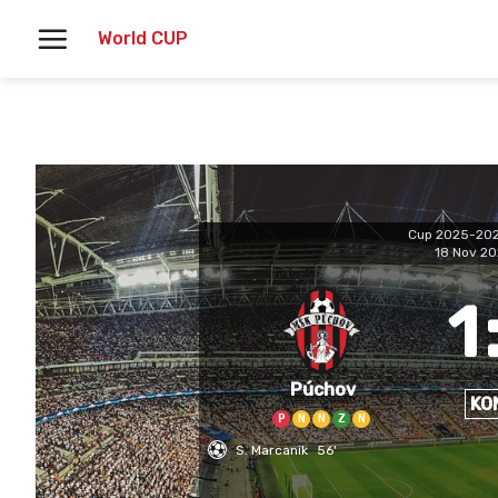
Skoči
World CUP
na
vsebino
Cup 2025-20
18 Nov 2
1
Púchov
KO
P
N
N
Z
N
S. Marcanik
56'