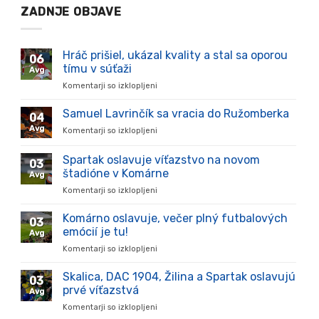
ZADNJE OBJAVE
Hráč prišiel, ukázal kvality a stal sa oporou
06
tímu v súťaži
Avg
Komentarji so izklopljeni
za
Hráč
prišiel,
Samuel Lavrinčík sa vracia do Ružomberka
04
ukázal
Avg
Komentarji so izklopljeni
za
kvality
Samuel
a
Lavrinčík
Spartak oslavuje víťazstvo na novom
stal
03
sa
sa
štadióne v Komárne
Avg
vracia
oporou
Komentarji so izklopljeni
za
do
tímu
Spartak
Ružomberka
v
oslavuje
Komárno oslavuje, večer plný futbalových
súťaži
03
víťazstvo
emócií je tu!
Avg
na
Komentarji so izklopljeni
za
novom
Komárno
štadióne
oslavuje,
Skalica, DAC 1904, Žilina a Spartak oslavujú
v
03
večer
Komárne
prvé víťazstvá
Avg
plný
Komentarji so izklopljeni
za
futbalových