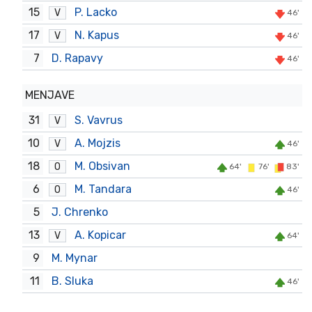
15
P. Lacko
V
46'
17
N. Kapus
V
46'
7
D. Rapavy
46'
MENJAVE
31
S. Vavrus
V
10
A. Mojzis
V
46'
18
M. Obsivan
O
64'
76'
83'
6
M. Tandara
O
46'
5
J. Chrenko
13
A. Kopicar
V
64'
9
M. Mynar
11
B. Sluka
46'