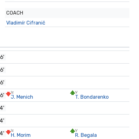
COACH
Vladimír Cifranič
6'
6'
6'
Iz
V
6'
J. Menich
T. Bondarenko
4'
4'
Iz
V
4'
H. Morim
R. Begala