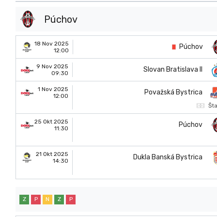
Púchov
18 Nov 2025
Púchov
12:00
9 Nov 2025
Slovan Bratislava II
09:30
1 Nov 2025
Považská Bystrica
12:00
Št
25 Okt 2025
Púchov
11:30
21 Okt 2025
Dukla Banská Bystrica
14:30
Z
P
N
Z
P