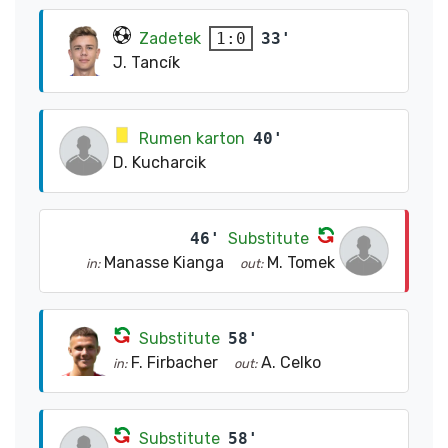
Zadetek
33'
1:0
J. Tancík
Rumen karton
40'
D. Kucharcik
46'
Substitute
Manasse Kianga
M. Tomek
in:
out:
Substitute
58'
F. Firbacher
A. Celko
in:
out:
Substitute
58'