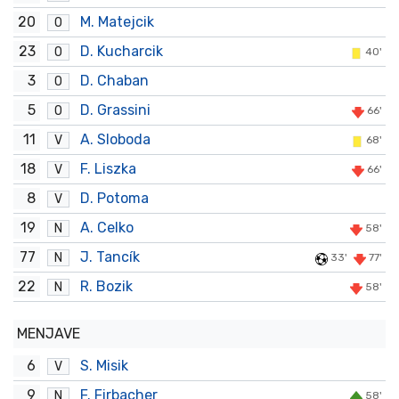
20
M. Matejcik
O
23
D. Kucharcik
O
40'
3
D. Chaban
O
5
D. Grassini
O
66'
11
A. Sloboda
V
68'
18
F. Liszka
V
66'
8
D. Potoma
V
19
A. Celko
N
58'
77
J. Tancík
N
33'
77'
22
R. Bozik
N
58'
MENJAVE
6
S. Misik
V
9
F. Firbacher
N
58'