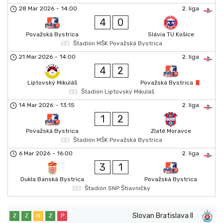
28 Mar 2026
-
14:00
2. liga
4
0
Považská Bystrica
Slávia TU Košice
Štadión MŠK Považská Bystrica
21 Mar 2026
-
14:00
2. liga
4
2
Liptovský Mikuláš
Považská Bystrica
Štadión Liptovský Mikuláš
14 Mar 2026
-
13:15
2. liga
1
2
Považská Bystrica
Zlaté Moravce
Štadión MŠK Považská Bystrica
6 Mar 2026
-
16:00
2. liga
3
1
Dukla Banská Bystrica
Považská Bystrica
Štadión SNP Štiavničky
Slovan Bratislava II
Z
Z
N
Z
P