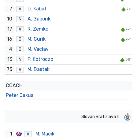
7
D. Kabat
V
77'
10
A. Gaborik
N
17
R. Zemko
V
66'
16
M. Curik
O
66'
4
M. Vaclav
O
13
P. Kotroczo
N
58'
73
M. Bastek
V
COACH
Peter Jakus
Slovan Bratislava II
1
M. Macik
V