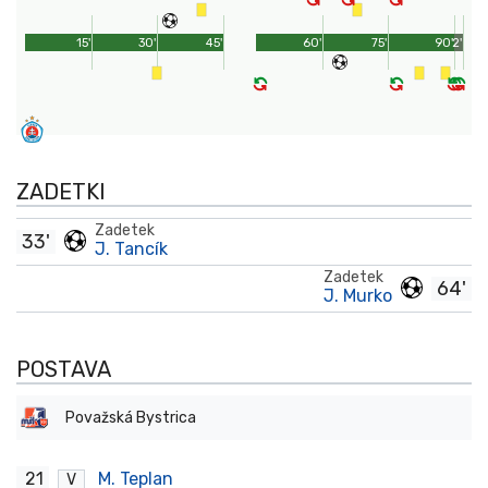
15'
30'
45'
60'
75'
90'
2'
ZADETKI
Zadetek
33'
J. Tancík
Zadetek
64'
J. Murko
POSTAVA
Považská Bystrica
21
M. Teplan
V