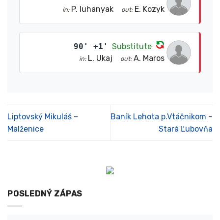
P. Iuhanyak
E. Kozyk
in:
out:
90' +1'
Substitute
L. Ukaj
A. Maros
in:
out:
Liptovský Mikuláš –
Baník Lehota p.Vtáčnikom –
Malženice
Stará Ľubovňa
POSLEDNÝ ZÁPAS