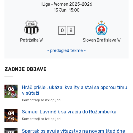
I Liga - Women 2025-2026
13 Jun
15:00
0
8
Petržalka W
Slovan Bratislava W
- predogled tekme -
ZADNJE OBJAVE
Hráč prišiel, ukázal kvality a stal sa oporou tímu
06
v súťaži
Avg
Komentarji so izklopljeni
za
Hráč
prišiel,
Samuel Lavrinčík sa vracia do Ružomberka
04
ukázal
Avg
Komentarji so izklopljeni
za
kvality
Samuel
a
Lavrinčík
Spartak oslavuje víťazstvo na novom štadióne
stal
03