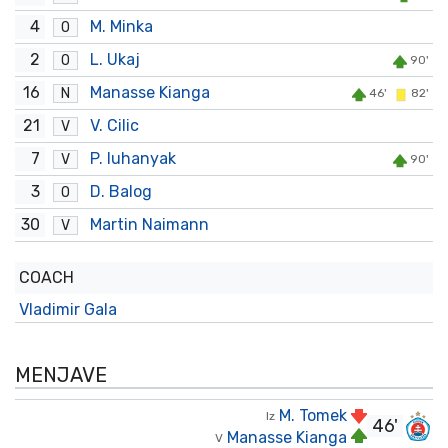
4
M. Minka
O
2
L. Ukaj
O
90'
16
Manasse Kianga
N
46'
82'
21
V. Cilic
V
7
P. Iuhanyak
V
90'
3
D. Balog
O
30
Martin Naimann
V
COACH
Vladimir Gala
MENJAVE
M. Tomek
Iz
46'
Manasse Kianga
V