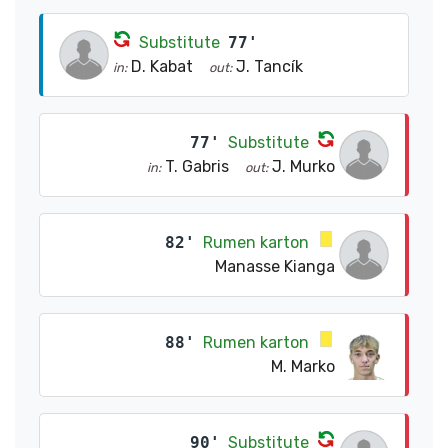
Substitute
77'
D. Kabat
J. Tancík
in:
out:
77'
Substitute
T. Gabris
J. Murko
in:
out:
82'
Rumen karton
Manasse Kianga
88'
Rumen karton
M. Marko
90'
Substitute