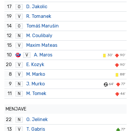
17
D. Jakolic
O
19
R. Tomanek
V
14
Tomáš Marušin
O
12
M. Coulibaly
N
15
Maxim Mateas
V
10
A. Maros
V
30'
90'
20
E. Kozyk
V
90'
8
M. Marko
V
88'
9
J. Murko
N
64'
77'
11
M. Tomek
N
46'
MENJAVE
22
O. Jelinek
N
13
T. Gabris
V
77'