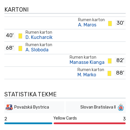
KARTONI
Rumen karton
30'
A. Maros
Rumen karton
40'
D. Kucharcik
Rumen karton
68'
A. Sloboda
Rumen karton
82'
Manasse Kianga
Rumen karton
88'
M. Marko
STATISTIKA TEKME
Považská Bystrica
Slovan Bratislava II
Yellow Cards
2
3