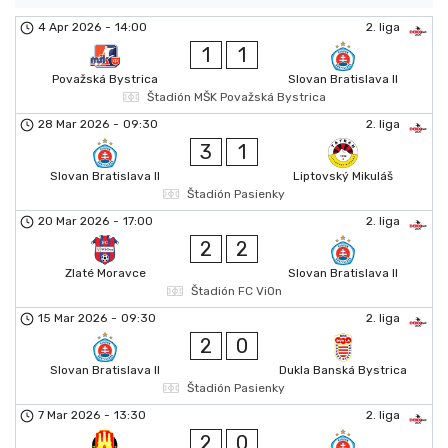
4 Apr 2026
-
14:00
2. liga
1
1
Považská Bystrica
Slovan Bratislava II
Štadión MŠK Považská Bystrica
28 Mar 2026
-
09:30
2. liga
3
1
Slovan Bratislava II
Liptovský Mikuláš
Štadión Pasienky
20 Mar 2026
-
17:00
2. liga
2
2
Zlaté Moravce
Slovan Bratislava II
Štadión FC ViOn
15 Mar 2026
-
09:30
2. liga
2
0
Slovan Bratislava II
Dukla Banská Bystrica
Štadión Pasienky
7 Mar 2026
-
13:30
2. liga
2
0