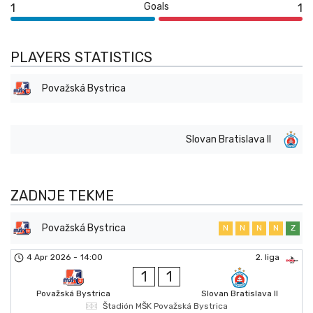
Goals
1
1
PLAYERS STATISTICS
Považská Bystrica
Slovan Bratislava II
ZADNJE TEKME
Považská Bystrica
N
N
N
N
Z
4 Apr 2026
-
14:00
2. liga
1
1
Považská Bystrica
Slovan Bratislava II
Štadión MŠK Považská Bystrica