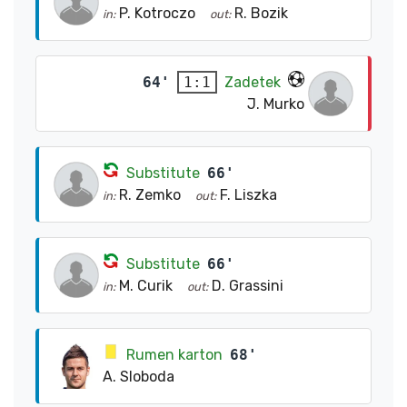
P. Kotroczo
R. Bozik
in:
out:
64'
Zadetek
1:1
J. Murko
Substitute
66'
R. Zemko
F. Liszka
in:
out:
Substitute
66'
M. Curik
D. Grassini
in:
out:
Rumen karton
68'
A. Sloboda