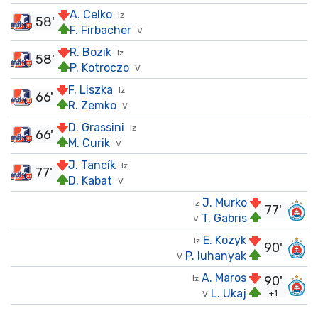
A. Celko
Iz
58'
F. Firbacher
V
R. Bozik
Iz
58'
P. Kotroczo
V
F. Liszka
Iz
66'
R. Zemko
V
D. Grassini
Iz
66'
M. Curik
V
J. Tancík
Iz
77'
D. Kabat
V
J. Murko
Iz
77'
T. Gabris
V
E. Kozyk
Iz
90'
P. Iuhanyak
V
A. Maros
Iz
90'
L. Ukaj
+1
V