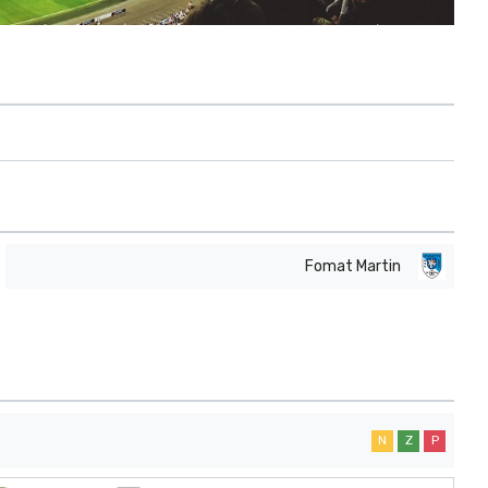
Fomat Martin
N
Z
P