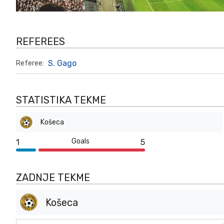
REFEREES
S. Gago
Referee:
STATISTIKA TEKME
Košeca
Goals
1
5
ZADNJE TEKME
Košeca