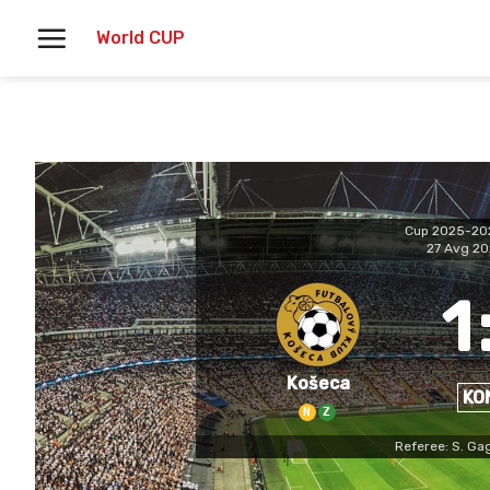
Skoči
World CUP
na
vsebino
Cup 2025-20
27 Avg 2
1
Košeca
KO
N
Z
Referee: S. Ga