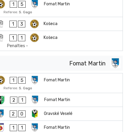
1
5
Fomat Martin
Referee:
S. Gago
1
3
Košeca
1
1
Košeca
Penalties -
Fomat Martin
1
5
Fomat Martin
Referee:
S. Gago
2
1
Fomat Martin
2
0
Oravské Veselé
1
1
Fomat Martin