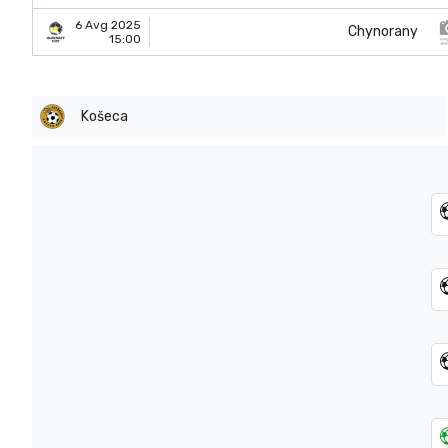
6 Avg 2025
Chynorany
15:00
Košeca