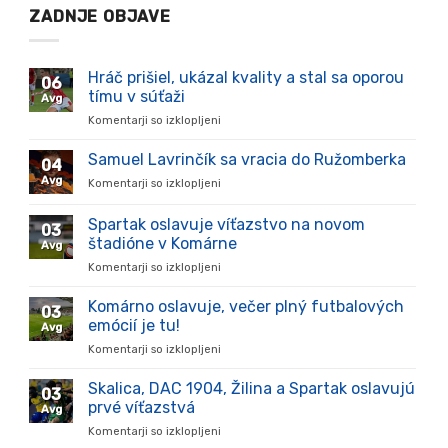
ZADNJE OBJAVE
Hráč prišiel, ukázal kvality a stal sa oporou
06
tímu v súťaži
Avg
Komentarji so izklopljeni
za
Hráč
prišiel,
Samuel Lavrinčík sa vracia do Ružomberka
04
ukázal
Avg
Komentarji so izklopljeni
za
kvality
Samuel
a
Lavrinčík
Spartak oslavuje víťazstvo na novom
stal
03
sa
sa
štadióne v Komárne
Avg
vracia
oporou
Komentarji so izklopljeni
za
do
tímu
Spartak
Ružomberka
v
oslavuje
Komárno oslavuje, večer plný futbalových
súťaži
03
víťazstvo
emócií je tu!
Avg
na
Komentarji so izklopljeni
za
novom
Komárno
štadióne
oslavuje,
Skalica, DAC 1904, Žilina a Spartak oslavujú
v
03
večer
Komárne
prvé víťazstvá
Avg
plný
Komentarji so izklopljeni
za
futbalových