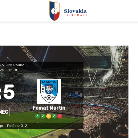
26
|
3rd Round
025
-
15:00
:
5
Fomat Martin
NEC
Z
Z
N
Z
P
go
Polčas: 0-2
|