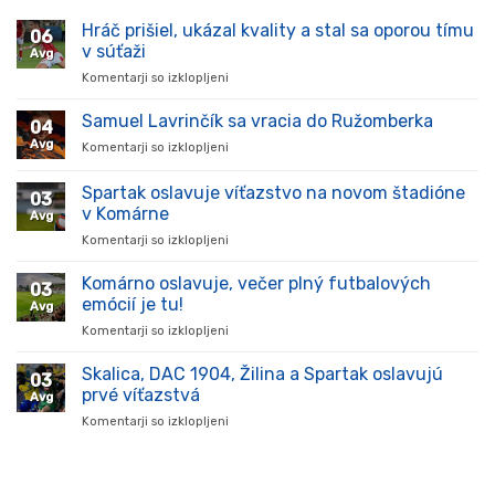
Hráč prišiel, ukázal kvality a stal sa oporou tímu
06
v súťaži
Avg
Komentarji so izklopljeni
za
Hráč
prišiel,
Samuel Lavrinčík sa vracia do Ružomberka
04
ukázal
Avg
Komentarji so izklopljeni
za
kvality
Samuel
a
Lavrinčík
Spartak oslavuje víťazstvo na novom štadióne
stal
03
sa
sa
v Komárne
Avg
vracia
oporou
Komentarji so izklopljeni
za
do
tímu
Spartak
Ružomberka
v
oslavuje
Komárno oslavuje, večer plný futbalových
súťaži
03
víťazstvo
emócií je tu!
Avg
na
Komentarji so izklopljeni
za
novom
Komárno
štadióne
oslavuje,
Skalica, DAC 1904, Žilina a Spartak oslavujú
v
03
večer
Komárne
prvé víťazstvá
Avg
plný
Komentarji so izklopljeni
za
futbalových
Skalica,
emócií
DAC
je
1904,
tu!