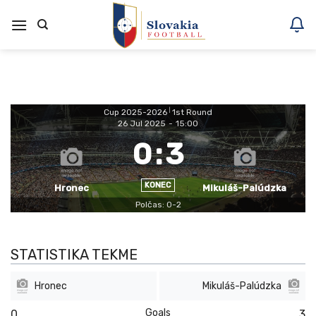
Skoči
na
vsebino
Cup 2025-2026
|
1st Round
26 Jul 2025
-
15:00
0
:
3
KONEC
Hronec
Mikuláš-Palúdzka
Polčas: 0-2
STATISTIKA TEKME
Hronec
Mikuláš-Palúdzka
Goals
0
3