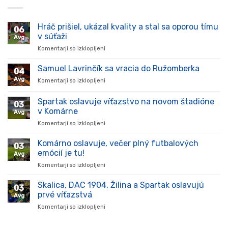
Hráč prišiel, ukázal kvality a stal sa oporou tímu
06
v súťaži
Avg
Komentarji so izklopljeni
za
Hráč
prišiel,
Samuel Lavrinčík sa vracia do Ružomberka
04
ukázal
Avg
Komentarji so izklopljeni
za
kvality
Samuel
a
Lavrinčík
Spartak oslavuje víťazstvo na novom štadióne
stal
03
sa
sa
v Komárne
Avg
vracia
oporou
Komentarji so izklopljeni
za
do
tímu
Spartak
Ružomberka
v
oslavuje
Komárno oslavuje, večer plný futbalových
súťaži
03
víťazstvo
emócií je tu!
Avg
na
Komentarji so izklopljeni
za
novom
Komárno
štadióne
oslavuje,
Skalica, DAC 1904, Žilina a Spartak oslavujú
v
03
večer
Komárne
prvé víťazstvá
Avg
plný
Komentarji so izklopljeni
za
futbalových
Skalica,
emócií
DAC
je