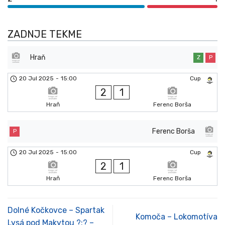
ZADNJE TEKME
Hraň
Z
P
20 Jul 2025
-
15:00
Cup
2
1
Hraň
Ferenc Borša
Ferenc Borša
P
20 Jul 2025
-
15:00
Cup
2
1
Hraň
Ferenc Borša
Dolné Kočkovce – Spartak
Komoča – Lokomotíva
Lysá pod Makytou ?:? –