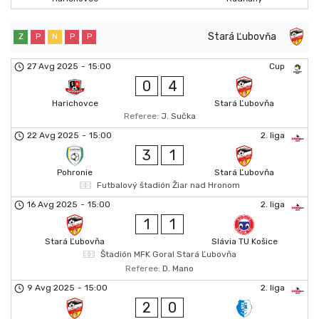
Stará Ľubovňa
Z
P
N
P
P
27 Avg 2025
-
15:00
Cup
0
4
Harichovce
Stará Ľubovňa
Referee:
J. Sučka
22 Avg 2025
-
15:00
2. liga
3
1
Pohronie
Stará Ľubovňa
Futbalový štadión Žiar nad Hronom
16 Avg 2025
-
15:00
2. liga
1
1
Stará Ľubovňa
Slávia TU Košice
Štadión MFK Goral Stará Ľubovňa
Referee:
D. Mano
9 Avg 2025
-
15:00
2. liga
2
0