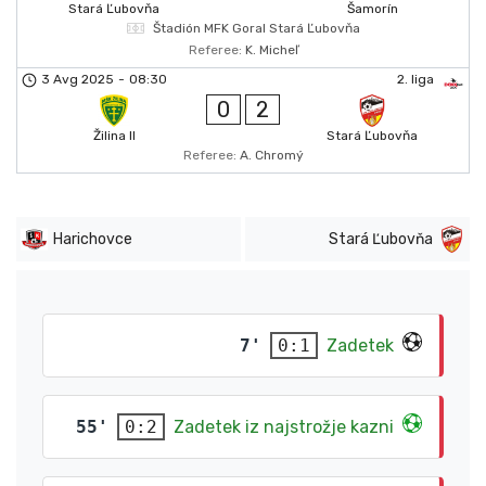
Stará Ľubovňa
Šamorín
Štadión MFK Goral Stará Ľubovňa
Referee:
K. Micheľ
3 Avg 2025
-
08:30
2. liga
0
2
Žilina II
Stará Ľubovňa
Referee:
A. Chromý
Harichovce
Stará Ľubovňa
7'
Zadetek
0:1
55'
Zadetek iz najstrožje kazni
0:2