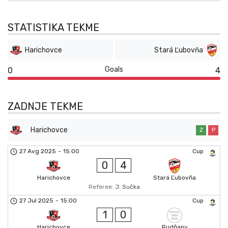
STATISTIKA TEKME
Harichovce
Stará Ľubovňa
Goals
0
4
ZADNJE TEKME
Harichovce
Z
P
27 Avg 2025
-
15:00
Cup
0
4
Harichovce
Stará Ľubovňa
Referee:
J. Sučka
27 Jul 2025
-
15:00
Cup
1
0
Harichovce
Rudňany