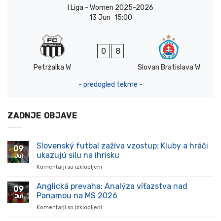
I Liga - Women 2025-2026
13 Jun
15:00
0
8
Petržalka W
Slovan Bratislava W
- predogled tekme -
ZADNJE OBJAVE
Slovenský futbal zažíva vzostup: Kluby a hráči
09
ukazujú silu na ihrisku
Jul
Komentarji so izklopljeni
za
Slovenský
futbal
Anglická prevaha: Analýza víťazstva nad
09
zažíva
Panamou na MS 2026
Jul
vzostup:
Komentarji so izklopljeni
za
Kluby
Anglická
a