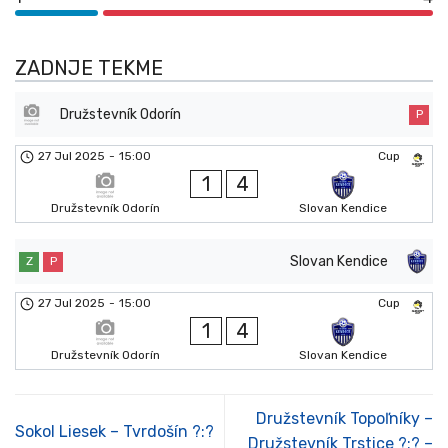
ZADNJE TEKME
Družstevník Odorín
P
27 Jul 2025
-
15:00
Cup
1
4
Družstevník Odorín
Slovan Kendice
Slovan Kendice
Z
P
27 Jul 2025
-
15:00
Cup
1
4
Družstevník Odorín
Slovan Kendice
Družstevník Topoľníky –
Sokol Liesek – Tvrdošín ?:?
Družstevník Trstice ?:? –