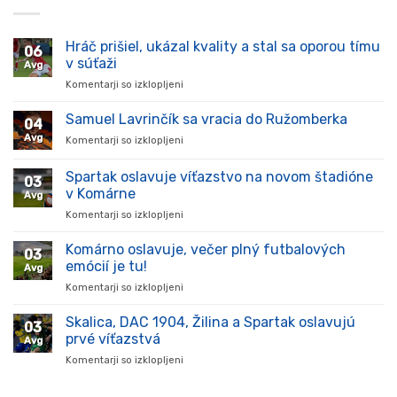
Hráč prišiel, ukázal kvality a stal sa oporou tímu
06
v súťaži
Avg
Komentarji so izklopljeni
za
Hráč
prišiel,
Samuel Lavrinčík sa vracia do Ružomberka
04
ukázal
Avg
Komentarji so izklopljeni
za
kvality
Samuel
a
Lavrinčík
Spartak oslavuje víťazstvo na novom štadióne
stal
03
sa
sa
v Komárne
Avg
vracia
oporou
Komentarji so izklopljeni
za
do
tímu
Spartak
Ružomberka
v
oslavuje
Komárno oslavuje, večer plný futbalových
súťaži
03
víťazstvo
emócií je tu!
Avg
na
Komentarji so izklopljeni
za
novom
Komárno
štadióne
oslavuje,
Skalica, DAC 1904, Žilina a Spartak oslavujú
v
03
večer
Komárne
prvé víťazstvá
Avg
plný
Komentarji so izklopljeni
za
futbalových
Skalica,
emócií
DAC
je