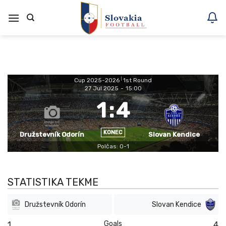
Skoči
na
vsebino
Cup 2025-2026
|
1st Round
27 Jul 2025
-
15:00
1
:
4
KONEC
Družstevník Odorín
Slovan Kendice
Polčas: 0-1
STATISTIKA TEKME
Družstevník Odorín
Slovan Kendice
Goals
1
4