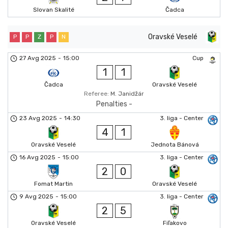
Slovan Skalité
Čadca
Oravské Veselé
P
P
Z
P
N
27 Avg 2025
-
15:00
Cup
1
1
Čadca
Oravské Veselé
Referee:
M. Janidžár
Penalties -
23 Avg 2025
-
14:30
3. liga - Center
4
1
Oravské Veselé
Jednota Bánová
16 Avg 2025
-
15:00
3. liga - Center
2
0
Fomat Martin
Oravské Veselé
9 Avg 2025
-
15:00
3. liga - Center
2
5
Oravské Veselé
Fiľakovo