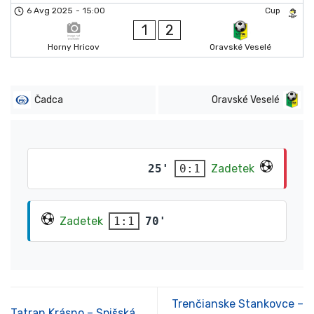
6 Avg 2025
-
15:00
Cup
1
2
Horny Hricov
Oravské Veselé
Čadca
Oravské Veselé
25'
Zadetek
0:1
Zadetek
70'
1:1
Trenčianske Stankovce –
Tatran Krásno – Spišská