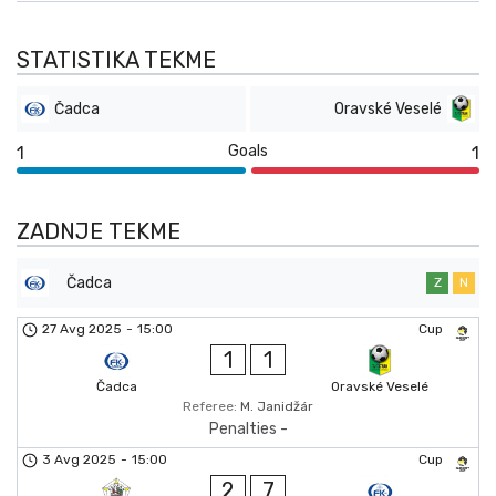
STATISTIKA TEKME
Čadca
Oravské Veselé
Goals
1
1
ZADNJE TEKME
Čadca
Z
N
27 Avg 2025
-
15:00
Cup
1
1
Čadca
Oravské Veselé
Referee:
M. Janidžár
Penalties -
3 Avg 2025
-
15:00
Cup
2
7