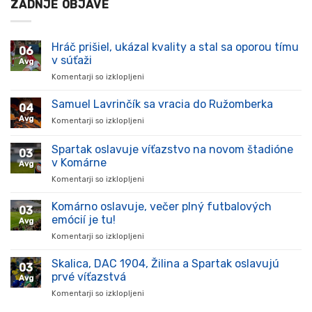
ZADNJE OBJAVE
Hráč prišiel, ukázal kvality a stal sa oporou tímu
06
v súťaži
Avg
Komentarji so izklopljeni
za
Hráč
prišiel,
Samuel Lavrinčík sa vracia do Ružomberka
04
ukázal
Avg
Komentarji so izklopljeni
za
kvality
Samuel
a
Lavrinčík
Spartak oslavuje víťazstvo na novom štadióne
stal
03
sa
sa
v Komárne
Avg
vracia
oporou
Komentarji so izklopljeni
za
do
tímu
Spartak
Ružomberka
v
oslavuje
Komárno oslavuje, večer plný futbalových
súťaži
03
víťazstvo
emócií je tu!
Avg
na
Komentarji so izklopljeni
za
novom
Komárno
štadióne
oslavuje,
Skalica, DAC 1904, Žilina a Spartak oslavujú
v
03
večer
Komárne
prvé víťazstvá
Avg
plný
Komentarji so izklopljeni
za
futbalových
Skalica,
emócií