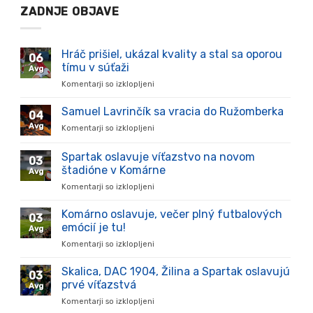
ZADNJE OBJAVE
Hráč prišiel, ukázal kvality a stal sa oporou
06
tímu v súťaži
Avg
Komentarji so izklopljeni
za
Hráč
prišiel,
Samuel Lavrinčík sa vracia do Ružomberka
04
ukázal
Avg
Komentarji so izklopljeni
za
kvality
Samuel
a
Lavrinčík
Spartak oslavuje víťazstvo na novom
stal
03
sa
sa
štadióne v Komárne
Avg
vracia
oporou
Komentarji so izklopljeni
za
do
tímu
Spartak
Ružomberka
v
oslavuje
Komárno oslavuje, večer plný futbalových
súťaži
03
víťazstvo
emócií je tu!
Avg
na
Komentarji so izklopljeni
za
novom
Komárno
štadióne
oslavuje,
Skalica, DAC 1904, Žilina a Spartak oslavujú
v
03
večer
Komárne
prvé víťazstvá
Avg
plný
Komentarji so izklopljeni
za
futbalových