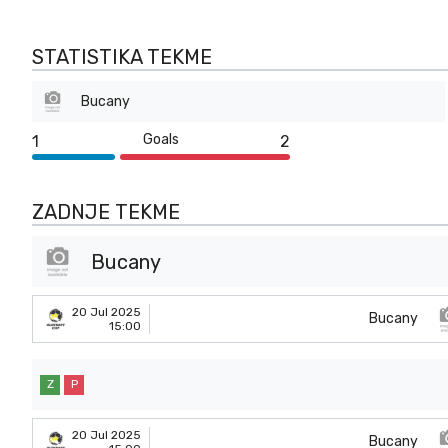
STATISTIKA TEKME
Bucany
Goals
1
2
ZADNJE TEKME
Bucany
20 Jul 2025
Bucany
15:00
Z
P
20 Jul 2025
Bucany