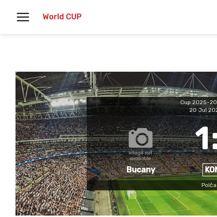
Skoči
World CUP
na
vsebino
Cup 2025-20
20 Jul 20
1
Bucany
KO
Polča