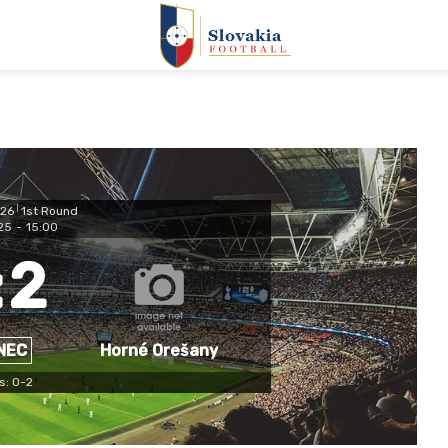
26
|
1st Round
25
-
15:00
:
2
NEC
Horné Orešany
s: 0-2