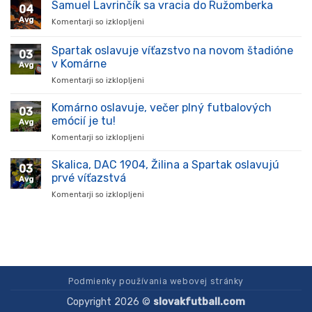
prišiel,
Samuel Lavrinčík sa vracia do Ružomberka
04
ukázal
Avg
Komentarji so izklopljeni
za
kvality
Samuel
a
Lavrinčík
Spartak oslavuje víťazstvo na novom štadióne
stal
03
sa
sa
v Komárne
Avg
vracia
oporou
Komentarji so izklopljeni
za
do
tímu
Spartak
Ružomberka
v
oslavuje
Komárno oslavuje, večer plný futbalových
súťaži
03
víťazstvo
emócií je tu!
Avg
na
Komentarji so izklopljeni
za
novom
Komárno
štadióne
oslavuje,
Skalica, DAC 1904, Žilina a Spartak oslavujú
v
03
večer
Komárne
prvé víťazstvá
Avg
plný
Komentarji so izklopljeni
za
futbalových
Skalica,
emócií
DAC
je
1904,
tu!
Žilina
a
Spartak
oslavujú
Podmienky používania webovej stránky
prvé
Copyright 2026 ©
slovakfutball.com
víťazstvá