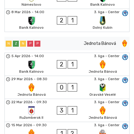
Námestovo
Baník Kalinovo
8 Mar 2026
-
14:00
3. liga - Center
2
1
Baník Kalinovo
Dolný Kubín
Jednota Bánová
N
Z
N
P
P
5 Apr 2026
-
14:00
3. liga - Center
2
1
Baník Kalinovo
Jednota Bánová
29 Mar 2026
-
08:30
3. liga - Center
0
1
Jednota Bánová
Oravské Veselé
22 Mar 2026
-
09:30
3. liga - Center
3
1
Ružomberok II
Jednota Bánová
15 Mar 2026
-
09:30
3. liga - Center
1
2