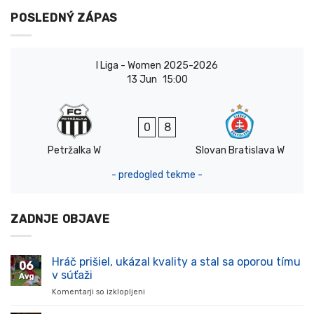
POSLEDNÝ ZÁPAS
I Liga - Women 2025-2026
13 Jun
15:00
0
8
Petržalka W
Slovan Bratislava W
- predogled tekme -
ZADNJE OBJAVE
Hráč prišiel, ukázal kvality a stal sa oporou tímu
06
v súťaži
Avg
Komentarji so izklopljeni
za
Hráč