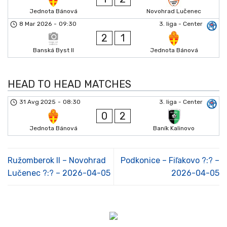
Jednota Bánová
Novohrad Lučenec
8 Mar 2026
-
09:30
3. liga - Center
2
1
Banská Byst II
Jednota Bánová
HEAD TO HEAD MATCHES
31 Avg 2025
-
08:30
3. liga - Center
0
2
Jednota Bánová
Baník Kalinovo
Ružomberok II – Novohrad
Podkonice – Fiľakovo ?:? –
Lučenec ?:? – 2026-04-05
2026-04-05