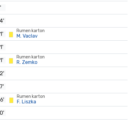
'
4'
Rumen karton
1'
M. Vaclav
1'
Rumen karton
1'
R. Zemko
2'
7'
Rumen karton
6'
F. Liszka
0'