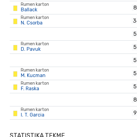
Rumen karton
8
Ballack
Rumen karton
3
N. Csorba
5
Rumen karton
5
D. Pavuk
5
Rumen karton
5
M. Kucman
Rumen karton
5
F. Raska
8
Rumen karton
9
I. T. Garcia
STATISTIKA TEKME