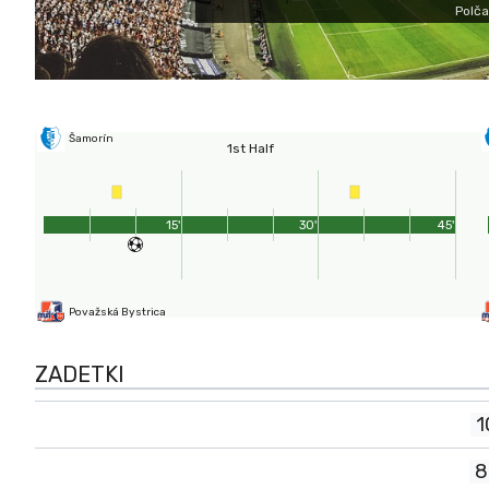
Polča
Šamorín
1st Half
15'
30'
45'
Považská Bystrica
ZADETKI
1
8