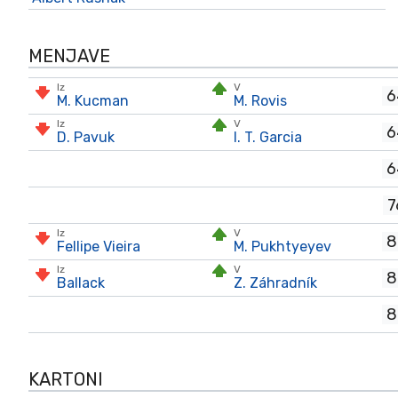
MENJAVE
Iz
V
6
M. Kucman
M. Rovis
Iz
V
6
D. Pavuk
I. T. Garcia
6
7
Iz
V
8
Fellipe Vieira
M. Pukhtyeyev
Iz
V
8
Ballack
Z. Záhradník
8
KARTONI