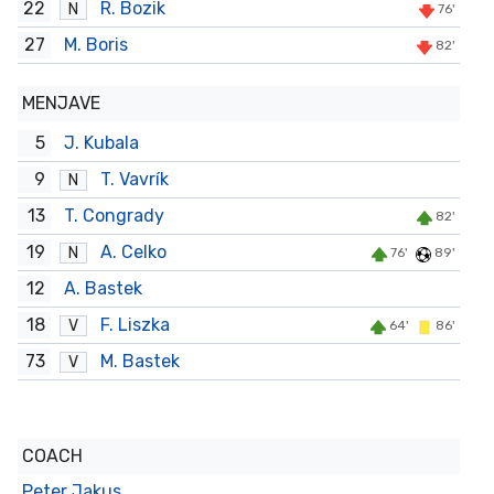
22
R. Bozik
N
76'
27
M. Boris
82'
MENJAVE
5
J. Kubala
9
T. Vavrík
N
13
T. Congrady
82'
19
A. Celko
N
76'
89'
12
A. Bastek
18
F. Liszka
V
64'
86'
73
M. Bastek
V
COACH
Peter Jakus