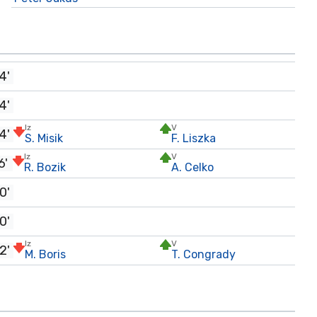
4'
4'
Iz
V
4'
S. Misik
F. Liszka
Iz
V
6'
R. Bozik
A. Celko
0'
0'
Iz
V
2'
M. Boris
T. Congrady