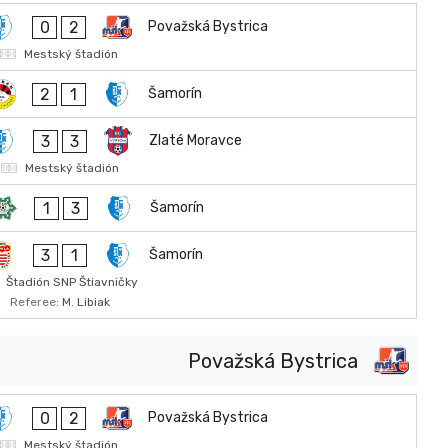
0
2
Považská Bystrica
Mestský štadión
2
1
Šamorín
3
3
Zlaté Moravce
Mestský štadión
1
3
Šamorín
3
1
Šamorín
Štadión SNP Štiavničky
Referee:
M. Libiak
Považská Bystrica
0
2
Považská Bystrica
Mestský štadión