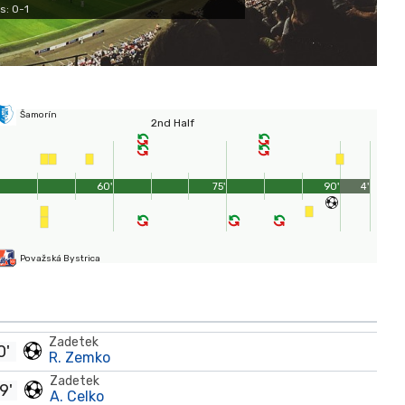
s: 0-1
Šamorín
2nd Half
60'
75'
90'
4'
Považská Bystrica
Zadetek
0'
R. Zemko
Zadetek
9'
A. Celko