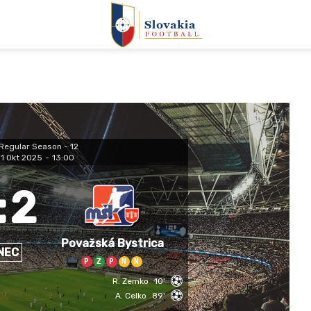
Regular Season - 12
11 Okt 2025
-
13:00
:
2
Považská Bystrica
NEC
P
Z
P
N
N
R. Zemko
10'
A. Celko
89'