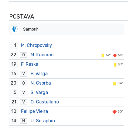
POSTAVA
Šamorín
1
M. Chropovsky
22
M. Kucman
O
52'
64'
19
F. Raska
57'
16
P. Varga
V
20
N. Csorba
O
34'
5
S. Varga
V
21
O. Castellano
V
10
Fellipe Vieira
80'
14
U. Seraphin
N