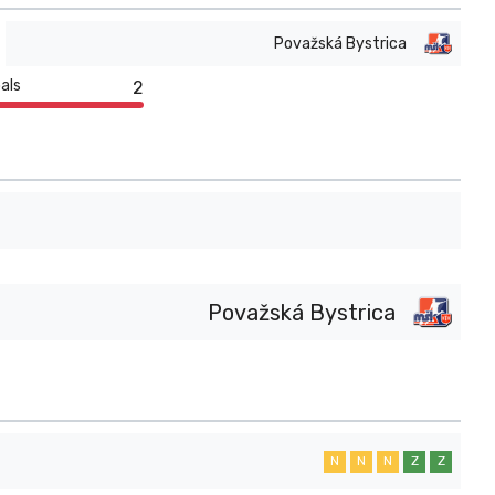
Považská Bystrica
als
2
Považská Bystrica
N
N
N
Z
Z