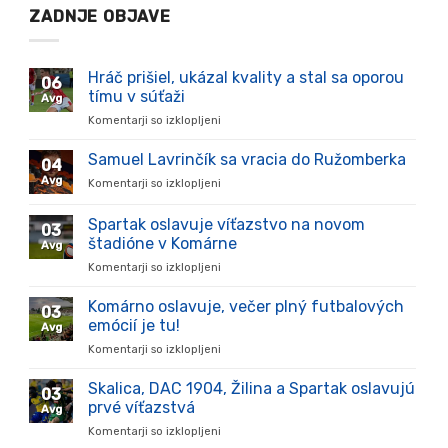
ZADNJE OBJAVE
Hráč prišiel, ukázal kvality a stal sa oporou
06
tímu v súťaži
Avg
Komentarji so izklopljeni
za
Hráč
prišiel,
Samuel Lavrinčík sa vracia do Ružomberka
04
ukázal
Avg
Komentarji so izklopljeni
za
kvality
Samuel
a
Lavrinčík
Spartak oslavuje víťazstvo na novom
stal
03
sa
sa
štadióne v Komárne
Avg
vracia
oporou
Komentarji so izklopljeni
za
do
tímu
Spartak
Ružomberka
v
oslavuje
Komárno oslavuje, večer plný futbalových
súťaži
03
víťazstvo
emócií je tu!
Avg
na
Komentarji so izklopljeni
za
novom
Komárno
štadióne
oslavuje,
Skalica, DAC 1904, Žilina a Spartak oslavujú
v
03
večer
Komárne
prvé víťazstvá
Avg
plný
Komentarji so izklopljeni
za
futbalových