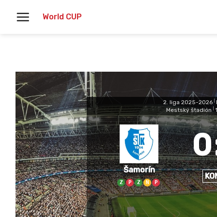
Skoči
World CUP
na
vsebino
2. liga 2025-2026
|
Mestský štadión
|
0
Šamorín
KO
Z
P
Z
N
P