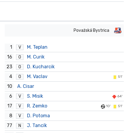
Považská Bystrica
1
M. Teplan
V
16
M. Curik
O
23
D. Kucharcik
O
4
M. Vaclav
O
51'
10
A. Cisar
6
S. Misik
V
64'
17
R. Zemko
V
10'
51'
8
D. Potoma
V
77
J. Tancík
N