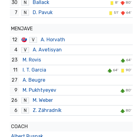
30
Ballack
N
8'
80'
7
D. Pavuk
N
51'
64'
MENJAVE
12
A. Horvath
V
4
A. Avetisyan
V
23
M. Rovis
64'
11
I. T. Garcia
64'
90'
27
A. Beugre
9
M. Pukhtyeyev
80'
26
M. Weber
N
6
Z. Záhradník
N
80'
COACH
Albert Rusnak