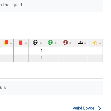
in the squad
1
1
data
Veľké Lovce