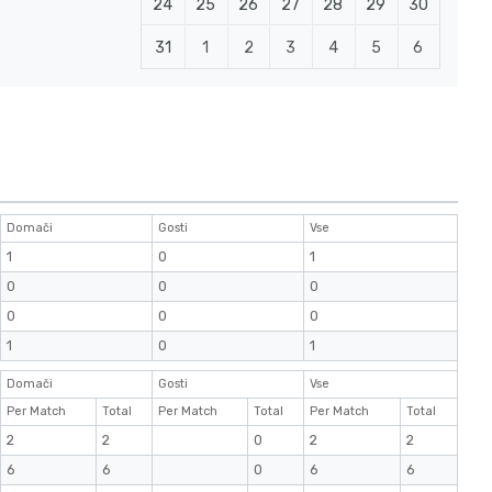
24
25
26
27
28
29
30
31
1
2
3
4
5
6
Domači
Gosti
Vse
1
0
1
0
0
0
0
0
0
1
0
1
Domači
Gosti
Vse
Per Match
Total
Per Match
Total
Per Match
Total
2
2
0
2
2
6
6
0
6
6