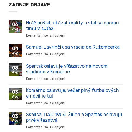
ZADNJE OBJAVE
Hráč prišiel, ukázal kvality a stal sa oporou
06
tímu v súťaži
Avg
Komentarji so izklopljeni
za
Hráč
prišiel,
Samuel Lavrinčík sa vracia do Ružomberka
04
ukázal
Avg
Komentarji so izklopljeni
za
kvality
Samuel
a
Lavrinčík
Spartak oslavuje víťazstvo na novom
stal
03
sa
sa
štadióne v Komárne
Avg
vracia
oporou
Komentarji so izklopljeni
za
do
tímu
Spartak
Ružomberka
v
oslavuje
Komárno oslavuje, večer plný futbalových
súťaži
03
víťazstvo
emócií je tu!
Avg
na
Komentarji so izklopljeni
za
novom
Komárno
štadióne
oslavuje,
Skalica, DAC 1904, Žilina a Spartak oslavujú
v
03
večer
Komárne
prvé víťazstvá
Avg
plný
Komentarji so izklopljeni
za
futbalových