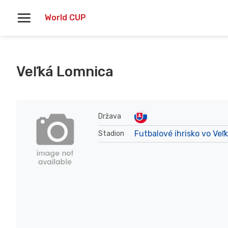
Skoči
World CUP
na
vsebino
Veľká Lomnica
Država
Futbalové ihrisko vo Veľ
Stadion