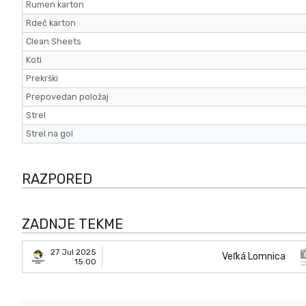
Rumen karton
Rdeč karton
Clean Sheets
Koti
Prekrški
Prepovedan položaj
Strel
Strel na gol
RAZPORED
ZADNJE TEKME
27 Jul 2025
Veľká Lomnica
15:00