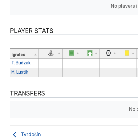
No players 
PLAYER STATS
Igralec
T. Budzak
M. Lustik
TRANSFERS
No 
Tvrdošín