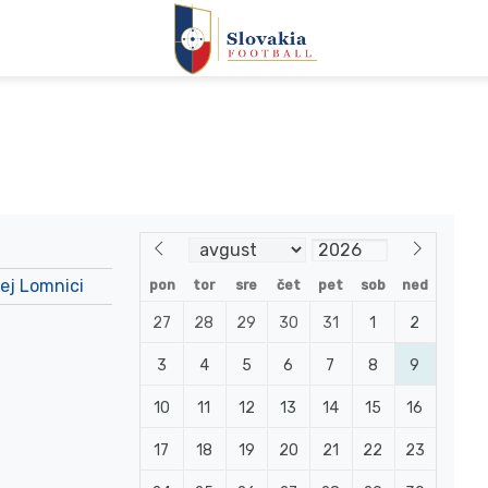
kej Lomnici
pon
tor
sre
čet
pet
sob
ned
27
28
29
30
31
1
2
3
4
5
6
7
8
9
10
11
12
13
14
15
16
17
18
19
20
21
22
23