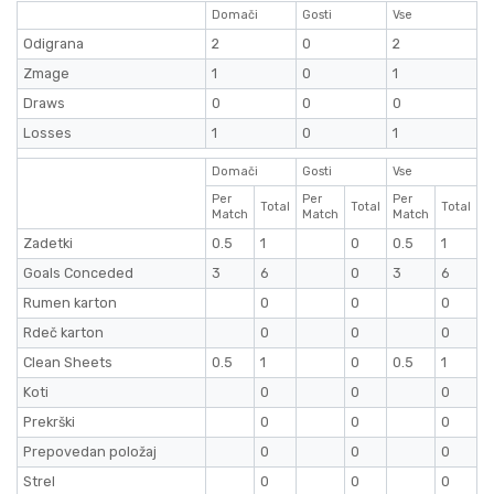
Domači
Gosti
Vse
Odigrana
2
0
2
Zmage
1
0
1
Draws
0
0
0
Losses
1
0
1
Domači
Gosti
Vse
Per
Per
Per
Total
Total
Total
Match
Match
Match
Zadetki
0.5
1
0
0.5
1
Goals Conceded
3
6
0
3
6
Rumen karton
0
0
0
Rdeč karton
0
0
0
Clean Sheets
0.5
1
0
0.5
1
Koti
0
0
0
Prekrški
0
0
0
Prepovedan položaj
0
0
0
Strel
0
0
0