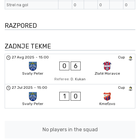
Strel na gol
0
0
0
RAZPORED
ZADNJE TEKME
27 Avg 2025
-
15:00
Cup
0
6
Svaty Peter
Zlaté Moravce
Referee:
D. Kukan
27 Jul 2025
-
15:00
Cup
1
0
Svaty Peter
Kmeťovo
No players in the squad