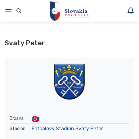
Skoči
na
vsebino
Svaty Peter
Država
Fotbalový Stadión Svätý Peter
Stadion