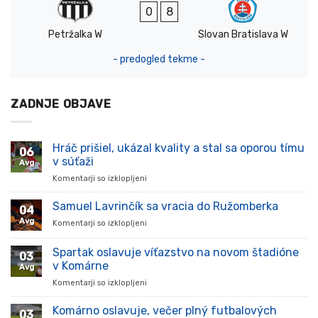
0
8
Petržalka W
Slovan Bratislava W
- predogled tekme -
ZADNJE OBJAVE
Hráč prišiel, ukázal kvality a stal sa oporou tímu
06
v súťaži
Avg
Komentarji so izklopljeni
za
Hráč
prišiel,
Samuel Lavrinčík sa vracia do Ružomberka
04
ukázal
Avg
Komentarji so izklopljeni
za
kvality
Samuel
a
Lavrinčík
Spartak oslavuje víťazstvo na novom štadióne
stal
03
sa
sa
v Komárne
Avg
vracia
oporou
Komentarji so izklopljeni
za
do
tímu
Spartak
Ružomberka
v
oslavuje
Komárno oslavuje, večer plný futbalových
súťaži
03