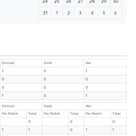
24
25
26
27
28
29
30
31
1
2
3
4
5
6
Domači
Gosti
Vse
1
0
1
0
0
0
0
0
0
1
0
1
Domači
Gosti
Vse
Per Match
Total
Per Match
Total
Per Match
Total
0
0
0
1
1
0
1
1