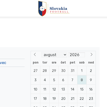
ovec
pon
tor
sre
čet
pet
sob
ned
27
28
29
30
31
1
2
3
4
5
6
7
8
9
10
11
12
13
14
15
16
17
18
19
20
21
22
23