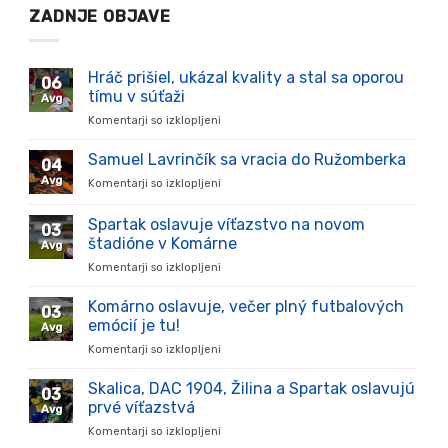
ZADNJE OBJAVE
Hráč prišiel, ukázal kvality a stal sa oporou
06
tímu v súťaži
Avg
Komentarji so izklopljeni
za
Hráč
prišiel,
Samuel Lavrinčík sa vracia do Ružomberka
04
ukázal
Avg
Komentarji so izklopljeni
za
kvality
Samuel
a
Lavrinčík
Spartak oslavuje víťazstvo na novom
stal
03
sa
sa
štadióne v Komárne
Avg
vracia
oporou
Komentarji so izklopljeni
za
do
tímu
Spartak
Ružomberka
v
oslavuje
Komárno oslavuje, večer plný futbalových
súťaži
03
víťazstvo
emócií je tu!
Avg
na
Komentarji so izklopljeni
za
novom
Komárno
štadióne
oslavuje,
Skalica, DAC 1904, Žilina a Spartak oslavujú
v
03
večer
Komárne
prvé víťazstvá
Avg
plný
Komentarji so izklopljeni
za
futbalových