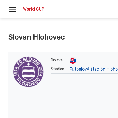
Skoči
World CUP
na
vsebino
Slovan Hlohovec
Država
Futbalový štadión Hloh
Stadion