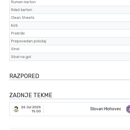
Rumen karton
Rdeč karton
Clean Sheets
Koti
Prekrški
Prepovedan položaj
Strel
Strel na gol
RAZPORED
ZADNJE TEKME
26 Jul 2025
Slovan Hlohovec
15:00