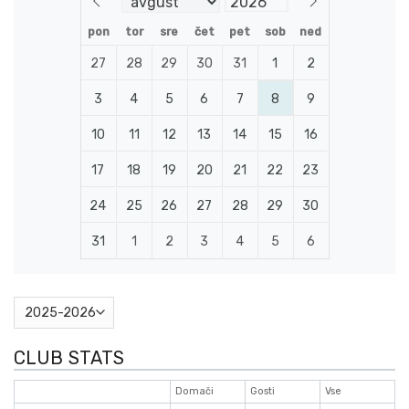
pon
tor
sre
čet
pet
sob
ned
27
28
29
30
31
1
2
3
4
5
6
7
8
9
10
11
12
13
14
15
16
17
18
19
20
21
22
23
24
25
26
27
28
29
30
31
1
2
3
4
5
6
CLUB STATS
Domači
Gosti
Vse