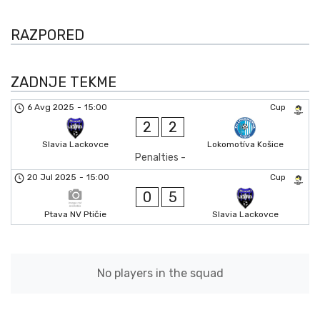
RAZPORED
ZADNJE TEKME
6 Avg 2025
-
15:00
Cup
2
2
Slavia Lackovce
Lokomotíva Košice
Penalties -
20 Jul 2025
-
15:00
Cup
0
5
Ptava NV Ptičie
Slavia Lackovce
No players in the squad