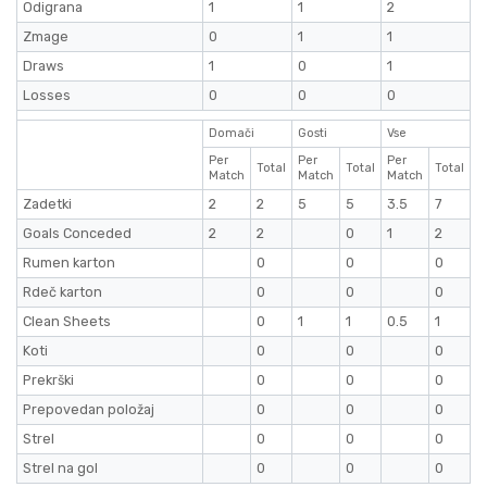
Odigrana
1
1
2
Zmage
0
1
1
Draws
1
0
1
Losses
0
0
0
Domači
Gosti
Vse
Per
Per
Per
Total
Total
Total
Match
Match
Match
Zadetki
2
2
5
5
3.5
7
Goals Conceded
2
2
0
1
2
Rumen karton
0
0
0
Rdeč karton
0
0
0
Clean Sheets
0
1
1
0.5
1
Koti
0
0
0
Prekrški
0
0
0
Prepovedan položaj
0
0
0
Strel
0
0
0
Strel na gol
0
0
0