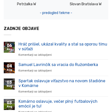
Petržalka W
Slovan Bratislava W
- predogled tekme -
ZADNJE OBJAVE
Hráč prišiel, ukázal kvality a stal sa oporou tímu
06
v súťaži
Avg
Komentarji so izklopljeni
za
Hráč
prišiel,
Samuel Lavrinčík sa vracia do Ružomberka
04
ukázal
Avg
Komentarji so izklopljeni
za
kvality
Samuel
a
Lavrinčík
Spartak oslavuje víťazstvo na novom štadióne
stal
03
sa
sa
v Komárne
Avg
vracia
oporou
Komentarji so izklopljeni
za
do
tímu
Spartak
Ružomberka
v
oslavuje
Komárno oslavuje, večer plný futbalových
súťaži
03
víťazstvo
emócií je tu!
Avg
na