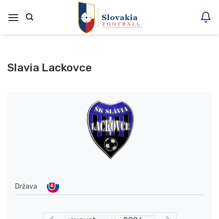
Skoči
na
vsebino
Slavia Lackovce
Država